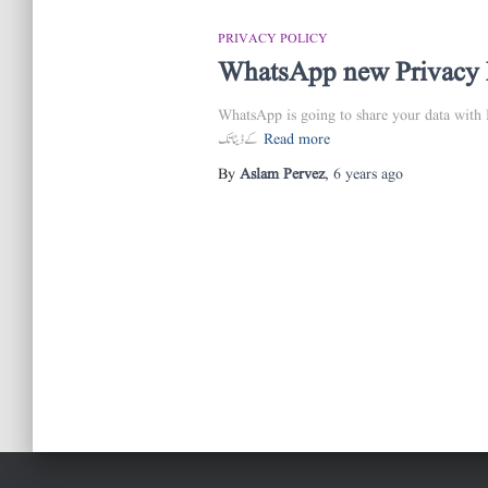
PRIVACY POLICY
WhatsApp new Privacy 
WhatsApp is going to share your data with Facebook  کی جانب سے نئی پرائیویسی پالیسی متعارف کرائے جانے کے بعد صاریفین کی جانب سے بہت زیادہ تنقید کی جا رہی ہے ۔ اس پالیسی کے تحت واٹس ایب صاریفین
کے ڈیٹا تک
Read more
By
Aslam Pervez
,
6 years
ago