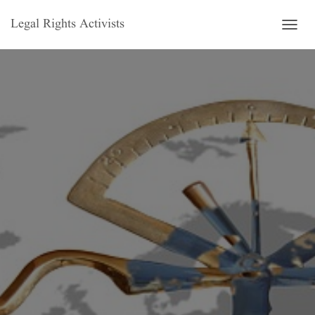
Legal Rights Activists
T
O
G
G
L
E
N
A
V
I
G
A
T
I
O
N