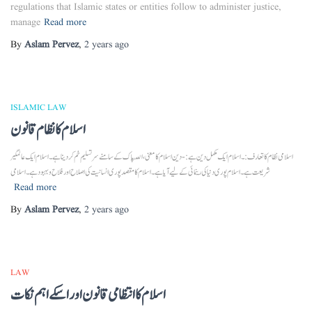
regulations that Islamic states or entities follow to administer justice,
manage
Read more
By
Aslam Pervez
,
2 years
ago
ISLAMIC LAW
اسلام کا نظام قانون
اسلامی نظام کا تعارف:۔ اسلام ایک مکمل دین ہے:- دین اسلام کا معنی، اللّہ پاک کے سامنے سر تسلیم خم کر دینا ہے۔ اسلام ایک عالمگیر
شریعت ہے۔ اسلام پوری دنیا کی رینمائی کے لیے آیا ہے۔ اسلام کا مقصد پوری انسانیت کی اصلاح اور فلاح و بہبود ہے۔ اسلامی
Read more
By
Aslam Pervez
,
2 years
ago
LAW
اسلام کا انتظامی قانون اور اسکے اہم نکات