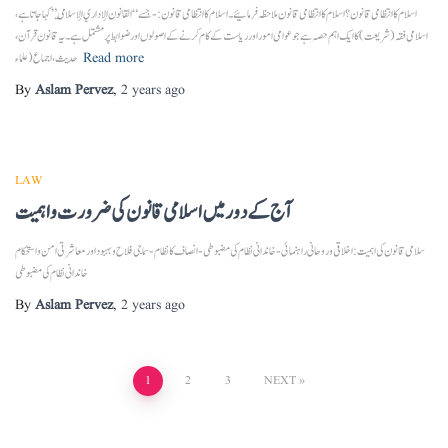
اسلام کا انتظامی قانون؟ اسلام کا انتظامی قانون ملاحظہ فرمائیے۔ اسلام کا انتظامی قانون:- جسے “القانون الإداري الإسلامي” کہا جاتا ہے،
اسلامی فقہ (شریعت) کا ایک اہم حصہ ہے جو عوامی امور اور ریاست کے کام کرنے کے اصولوں اور ضوابط پر مشتمل ہے۔ یہ قانون قرآن،
Read more
حدیث، اجماع (علماء
By
Aslam Pervez
,
2 years
ago
LAW
آج کے دور میں اسلامی قانون کی ضرورت و اہمیت
سلامی قانون کی اہمیت: اخلاقی و روحانی راہنمائی- خاندانی نظام کی مضبوطی- انصاف کا نظام- سماجی فلاح و بہبود اور معاشرتی امن و استحکام
خاندانی نظام کی مضبوطی
By
Aslam Pervez
,
2 years
ago
Posts
1
2
3
NEXT
pagination