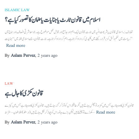
ISLAMIC LAW
اسلام میں قانون ٹارٹ یا جنایات یا ضمان کا تصور کیا ہے؟
تعارُف:۔ اسلامی قانون یا شریعت الَہیہ میں ٹارٹ قانون ایک اہم اور جامع اور قابل عمل موضوع ہے۔ جو معاشرتی انصاف اور سماج میں
ریاست میں نظم و نسق کو برقرار رکھنے میں کلیدی کردار ادا کرتا ہے۔ اہم کردار ادا کرتا ہے۔ ٹارٹ قانون، جسے اسلامی فقہ میں “جنایات”
Read more
By
Aslam Pervez
,
2 years
ago
LAW
قانون مکڑی کا جال ہے
قانون مکڑی کا وہ جالا ہے جس میں کمزور تو پھنس جاتے ہیں مگر طاقتور اس کو توڑ کر گزر جاتے ہیں۔ قانون مکڑی کا وہ جالا ہے جس میں کیڑے
Read more
مکوڑے تو پھنستے ہیں لیکن بڑے جانور اس کو پھاڑ کر نکل جاتے ہیں (ارسطو) افلاطون – سقراط –
By
Aslam Pervez
,
2 years
ago