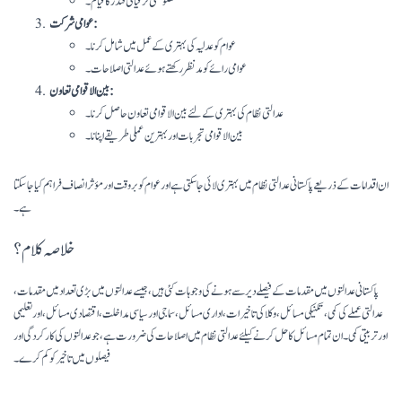
خصوصی ترقیاتی فنڈز کا قیام۔
عوامی شرکت:
عوام کو عدلیہ کی بہتری کے عمل میں شامل کرنا۔
عوامی رائے کو مد نظر رکھتے ہوئے عدالتی اصلاحات۔
بین الاقوامی تعاون:
عدالتی نظام کی بہتری کے لئے بین الاقوامی تعاون حاصل کرنا۔
بین الاقوامی تجربات اور بہترین عملی طریقے اپنانا۔
ان اقدامات کے ذریعے پاکستانی عدالتی نظام میں بہتری لائی جا سکتی ہے اور عوام کو بروقت اور مؤثر انصاف فراہم کیا جا سکتا
ہے۔
خلاصہ کلام؟
پاکستانی عدالتوں میں مقدمات کے فیصلے دیر سے ہونے کی وجوہات کئی ہیں، جیسے عدالتوں میں بڑی تعداد میں مقدمات،
عدالتی عملے کی کمی، تکنیکی مسائل، وکلا کی تاخیرات، اداری مسائل، سماجی اور سیاسی مداخلت، اقتصادی مسائل، اور تعلیمی
اور تربیتی کمی۔ ان تمام مسائل کا حل کرنے کیلئے عدالتی نظام میں اصلاحات کی ضرورت ہے، جو عدالتوں کی کارکردگی اور
فیصلوں میں تاخیر کو کم کرے۔