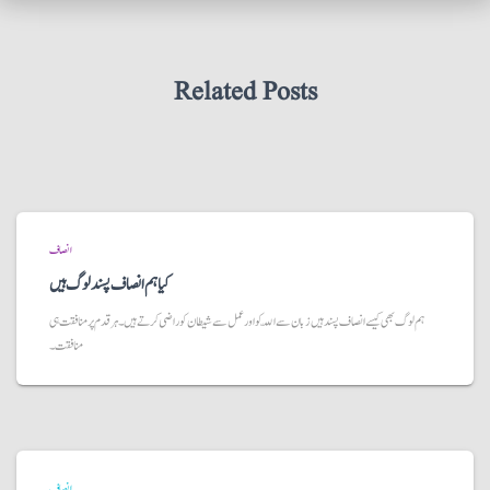
Related Posts
انصاف
کیا ہم انصاف پسند لوگ ہیں
ہم لوگ بھی کیسے انصاف پسند ہیں زبان سے اللّہ کو اور عمل سے شیطان کو راضی کرتے ہیں۔ ہر قدم پر منافقت ہی
منافقت۔
انصاف