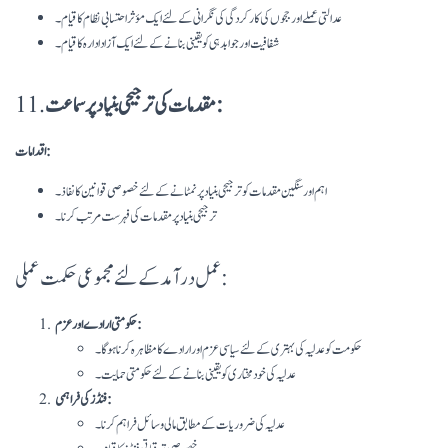
عدالتی عملے اور ججوں کی کارکردگی کی نگرانی کے لئے ایک مؤثر احتسابی نظام کا قیام۔
شفافیت اور جوابدہی کو یقینی بنانے کے لئے ایک آزاد ادارہ کا قیام۔
مقدمات کی ترجیحی بنیاد پر سماعت:
11.
اقدامات:
اہم اور سنگین مقدمات کو ترجیحی بنیاد پر نمٹانے کے لئے خصوصی قوانین کا نفاذ۔
ترجیحی بنیاد پر مقدمات کی فہرست مرتب کرنا۔
عمل درآمد کے لئے مجموعی حکمت عملی:
حکومتی ارادے اور عزم:
حکومت کو عدلیہ کی بہتری کے لئے سیاسی عزم اور ارادے کا مظاہرہ کرنا ہوگا۔
عدلیہ کی خود مختاری کو یقینی بنانے کے لئے حکومتی حمایت۔
فنڈز کی فراہمی:
عدلیہ کی ضروریات کے مطابق مالی وسائل فراہم کرنا۔