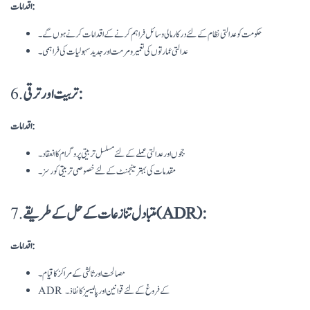
اقدامات:
حکومت کو عدالتی نظام کے لئے درکار مالی وسائل فراہم کرنے کے اقدامات کرنے ہوں گے۔
عدالتی عمارتوں کی تعمیر و مرمت اور جدید سہولیات کی فراہمی۔
تربیت اور ترقی:
6.
اقدامات:
ججوں اور عدالتی عملے کے لئے مسلسل تربیتی پروگرام کا انعقاد۔
مقدمات کی بہتر مینجمنٹ کے لئے خصوصی تربیتی کورسز۔
متبادل تنازعات کے حل کے طریقے (ADR):
7.
اقدامات:
مصالحت اور ثالثی کے مراکز کا قیام۔
ADR کے فروغ کے لئے قوانین اور پالیسیز کا نفاذ۔