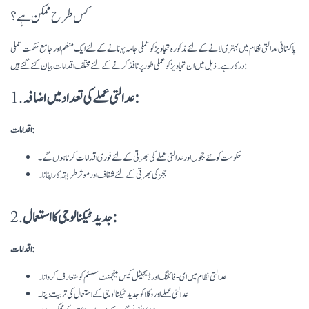
کس طرح ممکن ہے؟
پاکستانی عدالتی نظام میں بہتری لانے کے لئے مذکورہ تجاویز کو عملی جامہ پہنانے کے لئے ایک منظم اور جامع حکمت عملی
درکار ہے۔ ذیل میں ان تجاویز کو عملی طور پر نافذ کرنے کے لئے مختلف اقدامات بیان کئے گئے ہیں:
عدالتی عملے کی تعداد میں اضافہ:
1.
اقدامات:
حکومت کو نئے ججوں اور عدالتی عملے کی بھرتی کے لئے فوری اقدامات کرنا ہوں گے۔
ججز کی بھرتی کے لئے شفاف اور موثر طریقہ کار اپنانا۔
جدید ٹیکنالوجی کا استعمال:
2.
اقدامات:
عدالتی نظام میں ای-فائلنگ اور ڈیجیٹل کیس مینجمنٹ سسٹم کو متعارف کروانا۔
عدالتی عملے اور وکلا کو جدید ٹیکنالوجی کے استعمال کی تربیت دینا۔