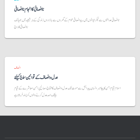
ناانصافی کا انجام نا انصافی
ناانصافی عدالتوں سے لیکر ایوانوں میں بے انصافی عوام کے گھروں سے بازاروں زندگی کے ہر شعبے میں بھیانک
ناانصافی کا راج
انصاف
عدل و انصاف کے قوانین سماج کیلئے
اسلام قیام امن کا پیغامبر، انسان پیدائش سے موت تک عدل و انصاف کا محتاج، صالح پرامن معاشرے کے قیام
بیشک اللّہ عدل کرنے والوں کو پسند فرماتا ہے