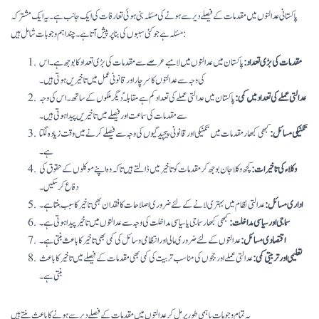
پاکستانی عدالتوں میں مقدمات کے فیصلے دیر سے ہونے کی مسئلہ بنی ہوئی تعارفات کی ایک جانب ہے۔ یہ ایک مشترکہ
مسئلہ ہے جو کئی سببوں کی بنا پر پیش آتا ہے۔ چند اہم وجوہات شامل ہیں:
مقدمات کی بڑی تعداد:
پاکستان میں عدالتوں میں لامبے عرصے سے مقدمات کی بڑی تعداد کا بوجھ ہے۔ اس
کی وجہ سے عدالتوں کا سرچار اور قانونی عمل میں تاخیریں ہوتی ہیں۔
عدالتی عملے کی تعداد میں کمی:
پاکستان میں عدالتی عملے کی تعداد کم ہے مقابلہً دیگر ملکوں کے ساتھ۔ اس کی وجہ
سے مقدمات کی سماعت اور فیصلے میں تاخیریں پیدا ہوتی ہیں۔
تکنیکی مسائل:
کبھی کبھار مقدمات میں تکنیکی اور قانونی پیچیدگیوں کی وجہ سے فیصلے کرنے میں وقت زیادہ لگتا
ہے۔
وکلاء کی تاخیرات:
کچھ وکلا جان بوجھ کر مقدمات کو تاخیر میں ڈالتے ہیں تاکہ وہ اپنے موکلوں کے حقوق کی
دفاع کر سکیں۔
اداری مسائل:
عدالتی نظام میں بہتری لانے کے لئے ضروری اصلاحات کا فقدان بھی تاخیر کا سبب بنتا ہے۔
سماجی اور سیاسی مداخلت:
کبھی کبھار سماجی یا سیاسی مداخلت کی وجہ سے عدالتوں میں تاخیر پیدا ہوتی ہے۔
اقتصادی مسائل:
عدالتوں کے لئے ضروری مالی اور انتظامی وسائل کی کمی بھی تاخیر کا باعث بنتی ہے۔
تعلیمی اور تربیتی کمی:
عدالتی عملے اور ججوں کی مناسب تربیت کی کمی بھی مقدمات کے فیصلے میں تاخیر کا باعث
بنتی ہے۔
یہ تمام وجوہات باہمی طور پر مل کر عدالتوں میں مقدمات کے فیصلے دیر سے ہونے کا باعث بنتے ہیں