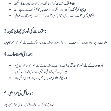
ای-فائلنگ:
مقدمات کی ای-فائلنگ اور آن لائن دستاویزات کی منتقلی۔
ویڈیو کانفرنسنگ:
گواہوں اور فریقین کی سماعت ویڈیو کانفرنسنگ کے ذریعے کرنا۔
ڈیجیٹل کیس مینجمنٹ:
مقدمات کی ڈیجیٹل کیس مینجمنٹ سسٹم کے ذریعے ٹریکنگ اور نگرانی۔
مقدمات کی فوری چھان بین:
3.
مقدمات کی چھان بین اور ابتدائی سماعت کے دوران غیر ضروری مقدمات کو خارج کرنے کے لئے خصوصی بنچز کا قیام۔
عدالتی اصلاحات:
4.
فوری انصاف کے لئے خصوصی عدالتیں:
مختلف نوعیت کے مقدمات کے لئے خصوصی عدالتوں کا قیام،
جیسے فیملی کورٹس، تجارتی عدالتیں، اور فوری انصاف عدالتیں۔
اداری خود مختاری:
عدلیہ کی مکمل اداری خود مختاری کو یقینی بنانا۔
وسائل کی فراہمی:
5.
عدالتی نظام کو درکار مالی اور انتظامی وسائل کی فراہمی، جیسے: