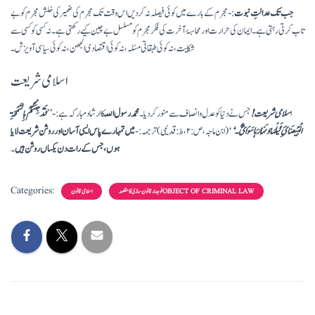
جب تک عدالتِ نبوت
:- مجرم کے بارے میں کوئی فیصلہ نہ کر دیں اس وقت تک مجرم کی ضمیرکی خلش مجرم کو بے
تاب کرتی رہتی ہے۔ ایمان کی حرارت اور محاسبۂ آخرت کی فکر مجرم کو مسلسل بے چین کیے رکھتی ہے۔ نہ کسی کو کسی سے
شکایت، نہ کوئی طبقاتی مسئلہ، نہ کوئی اقتصادی الجھن، نہ کوئی سیاسی آویزش۔
اسلامی شریعت
ا
سلامی شریعت!
جس نے دنیا کو عدل و انصاف سے منور کر دیا۔
محمد رسول اللّہ
کا ارشاد مبارکہ ہے:- ’’
قَدْ جِئْتُکُمْ بِالسَّمْحَۃِ
الْبَیْضَائِ لَیْلُہَا وَنَہَارُہَا سَوَائٌ۔‘
‘ (ابن ماجہ،ص:۲،ط:قدیمی) ترجمہ:-
میں تمہارے پاس ایسی آسان اور روشن شریعت لایا
ہوں، جس کے رات دن یکساں روشن ہیں
Categories:
فوجدار قانون سازی کا مقصد OBJECT OF CRIMINAL LAW
اسلامی قانون