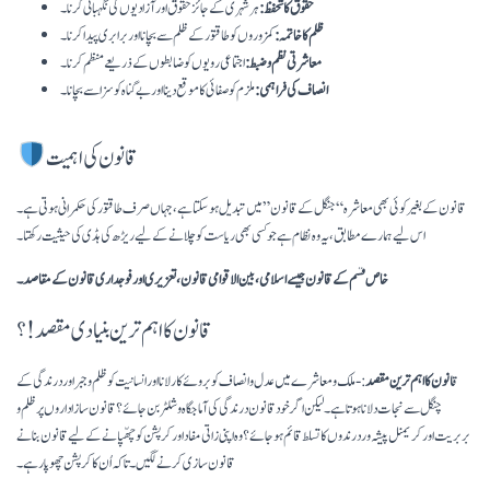
حقوق کا تحفظ:
ہر شہری کے جائز حقوق اور آزادیوں کی نگہبانی کرنا۔
ظلم کا خاتمہ:
کمزوروں کو طاقتور کے ظلم سے بچانا اور برابری پیدا کرنا۔
معاشرتی نظم و ضبط:
اجتماعی رویوں کو ضابطوں کے ذریعے منظم کرنا۔
انصاف کی فراہمی:
ملزم کو صفائی کا موقع دینا اور بے گناہ کو سزا سے بچانا۔
قانون کی اہمیت
قانون کے بغیر کوئی بھی معاشرہ “جنگل کے قانون” میں تبدیل ہو سکتا ہے، جہاں صرف طاقتور کی حکمرانی ہوتی ہے۔
اس لیے ہمارے مطابق، یہ وہ نظام ہے جو کسی بھی ریاست کو چلانے کے لیے ریڑھ کی ہڈی کی حیثیت رکھتا۔
خاص قسم کے قانون جیسے اسلامی، بین الاقوامی قانون، تعزیری اور فوجداری قانون کے مقاصد۔
قانون کا اہم ترین بنیادی مقصد!؟
ق
انون کا اہم ترین مقصد
:-ملک و معاشرے میں عدل و انصاف کو بروئے کارلانا اور انسانیت کو ظلم و جبر اور درندگی کے
چنگل سے نجات دلانا ہوتا ہے۔ لیکن اگر خود قانون درندگی کی آماجگاہ و شلٹر بن جائے؟ قانون ساز اداروں پر ظلم و
بربریت اور کریمنل پیشہ ور درندوں کا تسلط قائم ہوجائے؟ وہ اپنی زاتی مفاد اور کرپشن کو چھّپانے کے لیے قانون بنانے
قانون سازی کرنے لگیں۔ تاکہ اُن کا کرپشن چھوپا رہے۔