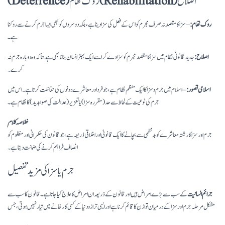
اصلاح
(Rehabilitation)
(Deterrence)
روک تھام :
– سزا کا مقصد نہ صرف مجرم کو اس کے فعل کی سزا دینا ہے، بلکہ دوسروں کو بھی ایسا جرم کرنے سے روکنا
ہے۔
اصلاح :
جدید قانونی نظام میں سزا کا مقصد مجرم کو سزا دے کر اسے ایک بہتر انسان بنانا بھی ہے، تاکہ وہ دوبارہ جرم نہ
کرے۔
اسلامی تصور:
– اسلام میں جرم و سزا کا ایک منظم نظام ہے، جو فرد اور معاشرے دونوں کی حفاظت کرتا ہے۔ اس میں
جرم کی نوعیت کے لحاظ سے حد (مقررہ سزا) یا تعزیر (عدالت کی صوابدید) کا نظام ہے۔
خلاصہ کلام
جرم اور سزا کا رشتہ معاشرے کو بدنظمی سے بچانے کا ایک قانونی اور اخلاقی ذریعہ ہے، جو قانون کی حکمرانی اور مظلوم کو
انصاف فراہم کرنے کی ضمانت دیتا ہے۔
جرم یا سزا کی مزید تفصیل
جرائم انسانیت
کے سب سے بڑے امراض ہیں اور قانون کے ذریعہ ان امراض کا علاج کیا جاتا ہے۔ قانون کا سب سے
مشکل مرحلہ جرم اور سزا کے درمیان توازن کا قائم کرنا ہے اور ایسی ترازو دنیا کے کسی کارخانے میں تیار نہیں ہوتی، جس