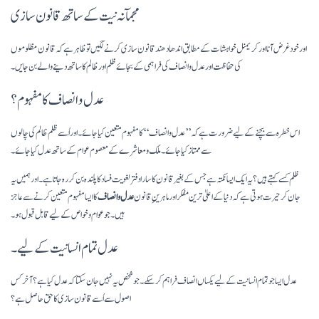
مجمآنہ نیت کے ساتھ قانون سازی
اور خودغرض آنا اور کریمنل خواہشات کے مطابق اندھا دھند قانون سازی کرنے لگیں تو ظاہر ہے کہ قانون مظلوموں
کی حفاظت اور عدل و انصاف کی فراہمی کے بجائے ظلم اور ظالم کا ساتھ دینے والے بن جایں۔
عدل و انصاف کا مفہوم؟
اس خطرہ سے بچنے کے لیے ضرورت ہے کہ ’’عدل و انصاف‘‘ کا مفہوم متعین کیا جائے۔ اور اُسے ظلم ظالم کی چالوں
سے ممتاز کیا جائے۔ ملک و معاشرے کے معصوم عوام کے ساتھ عدل کیا جائے۔
ظلم کسے کہتے ہیں؟ یہ ایک ایسا نکتہ ہے جس کے بغیر قانون کا سارا دفتر لغویت فساد کا پلندہ بن کر رہ جاتا ہے۔ اور ہمیں یہ
جان کر حیرت ہوتی ہے کہ دنیا کے اعلیٰ ترین مفکر اور ماہرینِ قانون
عدل و انصاف
کا ایسا مفہوم متعین کرنے سے عاجز
ہیں۔ جو عوام و خواص کے لیے قابل قبول ہو۔
عدل تمام انسانیت کے لیے۔
عدل ایسا جو تمام انسانیت کے لیے یکساں انصاف فراہم کر سکے۔ جو شخص یہ نہیں جان سکتا کہ عدل کیا ہے؟ آخر کس
اصول سے اُسے قانون سازی کا حق حاصل ہے؟