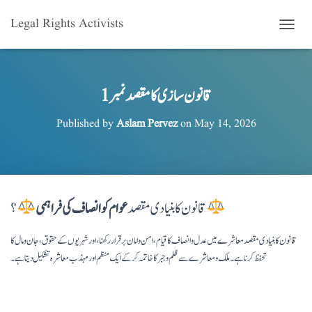
Legal Rights Activists
T
O
G
G
L
قانون سازی کا مقصد نمبر 1
E
N
Published by
Aslam Pervez
on
May 14, 2026
A
V
I
G
A
T
قانون کا بنیادی مقصد
عوام کو انصاف کی فراہمی
I
O
N
قانون کا بنیادی مقصد معاشرے میں عدل و انصاف کا قیام، امن و امان برقرار رکھنا، اور شہریوں کے حقوق، جان و مال کا
تحفظ کرنا ہے۔ ملک و معاشرے سے ظلم و جبر کا خاتمہ کر کے ایک منظم اور مہذب معاشرہ تشکیل دیتا ہے۔