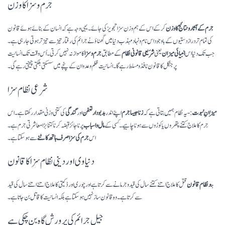
جرم و سزا کا وزن
جرم کے آثار ونتائج کا وزن
کرکے اس کے ہم وزن سزا تجویز کی جائے۔ یہی وجہ ہے کہ انسان کے بنائے ہوئے قانون
کی تمام ترد راز دستیوں کے باوجود اس نام و نہاد مہذب دنیا میں گھناؤ نے جرائم کی رفتار تیز سے تیز تر ہوتی جارہی ہے۔
جب تک دنیا اس
انبیائی میزان
یعنی
شرَیعی
قانونی نظام
کے مطابق
جرم و سزا
کا موازنہ نہیں کرتی۔ اُس وقت تک انسانیت
پر جنگل کا قانون نافذ و مسلط رہے گا۔ انسانیت ظلم وعدوان کے پنجے میں سسکتی بلکتی چیختی رہے گی۔
شرعی نظام سزا
میزانِ نبوت
:- یہ نظام ہمیں بتاتی ہے کہ
زنا جیسا جرم
اپنے اندر
بدبودار تعفن
اور
گندگی
کی کتنی وزنی مقدار رکھتا ہے۔ اس
جرم کا علاج کتنے پتھروں یا کوڑوں سے ہونا چاہیے۔ کسی کے
مال و اسباب
پر ناجائز قبضہ کرنا کتنا بڑا معاشرتی جرم ہے۔
اس
جرم کی سزا صرف ہاتھ کاٹنے
سے ہوسکتا ہے۔
دنیاوی اور دینی نظام سزا کا قانون
ج
و نظام قانون
قتل کا علاج اتنے کتنے سال کی قید و جرمانے سے کرتا ہے اور چوری اور ڈکیتی کا علاج اتنے اتنےسال کی قید
سے کرتا ہے۔ وہ قانون ساز نہیں ہوسکتا ہے بلکہ انسانیت کا قاتل بن جاتا ہے۔
جیل جرائم کی پرورش گاہ بن چکی ہے