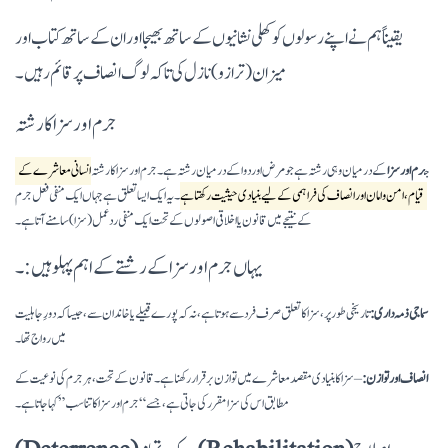
یقیناً ہم نے اپنے رسولوں کو کھلی نشانیوں کے ساتھ بھیجا اور ان کے ساتھ کتاب اور
میزان (ترازو) نازل کی تاکہ لوگ انصاف پر قائم رہیں۔
جرم اور سزا کا رشتہ
ج
رم اور سزا
کے درمیان وہی رشتہ ہے جو مرض اور دوا کے درمیان رشتہ ہے۔ جرم اور سزا کا رشتہ
انسانی معاشرے کے
قیام، امن و امان اور انصاف کی فراہمی کے لیے بنیادی حیثیت رکھتا ہے
۔ یہ ایک ایسا تعلق ہے جہاں ایک منفی فعل جرم
کے نتیجے میں قانون یا اخلاقی اصولوں کے تحت ایک منفی ردعمل (سزا) سامنے آتا ہے۔
یہاں جرم اور سزا کے رشتے کے اہم پہلو ہیں:۔
سماجی ذمہ داری:
تاریخی طور پر، سزا کا تعلق صرف فرد سے ہوتا ہے، نہ کہ پورے قبیلے یا خاندان سے، جیسا کہ دورِ جاہلیت
میں رواج تھا۔
انصاف اور توازن:
– سزا کا بنیادی مقصد معاشرے میں توازن برقرار رکھنا ہے۔ قانون کے تحت، ہر جرم کی نوعیت کے
مطابق اس کی سزا مقرر کی جاتی ہے، جسے “جرم اور سزا کا تناسب” کہا جاتا ہے۔