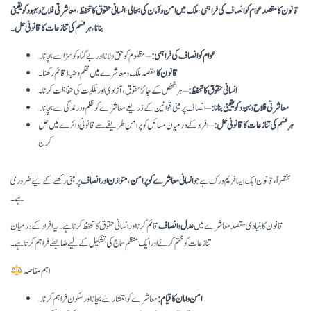
قانون کا مقصد عوام کو انصاف کی فراہمی
،
ملک میں امن و آمان کی بحالی
،
انسانی حقوق کا تحفظ
،
معاشرتی فلاح و بہبود کو یقینی
بنانا
،
ہر قسم کی تنازعات کا قانونی حل
۔
عوام کو انصاف کی فراہمی:
– مظلوم کو حق دلانا اور بے گناہ کو سزا سے بچانا۔
قانون کا
مقصدملک و معاشرے میں نظم و ضبط قائم رکھنا۔
انسانی حقوق کا تحفظ:
– ہر شخص کے جائز حقوق، آزادی اور ملکیت کی حفاظت کرنا۔
معاشرتی فلاح و بہبود کو یقینی بنانا:
– انصاف پر مبنی قوانین کے ذریعے معاشرے کو ظلم و درندگی سے بچانا۔
ہر قسم کی تنازعات کا قانونی حل:
– افراد کے درمیان مسائل کو پرامن طریقے سے قانونی دائرے میں حل
کرن
مختصراً، قانون ایک ایسا فریم ورک ہے جو
انسانی معاشرے کو پرامن
،
متوازن اور انصاف
پر مبنی رکھنے کے لیے ضروری
ہے۔
قانون کا بنیادی مقصد معاشرے میں
عدل و انصاف
قائم کرنا اور انسانی حقوق کا تحفظ کرنا ہے۔ یہ افراد کے درمیان
تنازعات کو ختم کرنے اور ایک منظم سماج کی تشکیل کے لیے ضابطے فراہم کرتا ہے۔
اہم مقاصد
امن و امان کا قیام:
معاشرے کو انتشار سے بچانا اور سکون فراہم کرنا۔