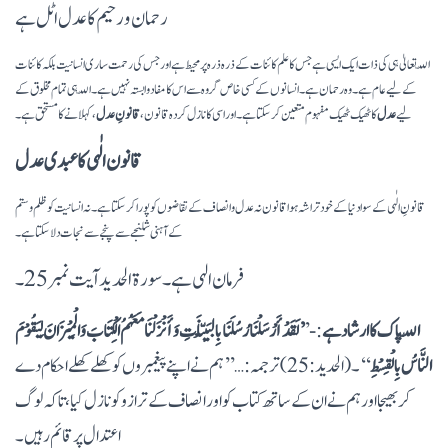
رحمان و رحیم کا عدل اٹل ہے
اللّہ تعالیٰ ہی کی ذات ایک ایسی ہے جس کا علم کائنات کے ذرہ ذرہ پر محیط ہے اور جس کی رحمت ساری انسانیت بلکہ کائنات
کے لیے عام ہے۔ وہ رحمان ہے۔ انسانوں کے کسی خاص گروہ سے اس کا مفاد وابستہ نہیں ہے۔ اللّہ ہی تمام مخلوق کے
لیے
عدل
کا ٹھیک ٹھیک مفہوم متعین کرسکتا ہے۔ اور اسی کا نازل کردہ قانون،
قانونِ عدل
، کہلانے کا مستحق ہے۔
قانون الٰہی کا عبدی عدل
قانونِ الٰہی کے سوا دنیا کے خود تراشہ ہوا قانون نہ عدل و انصاف کے تقاضوں کو پورا کرسکتا ہے۔ نہ انسانیت کو ظلم وستم
کے آہنی شلنجے سے پنجے سے نجات دلاسکتا ہے۔
فرمان الہی ہے۔ سورۃ الحدید آیت نمبر 25۔
اللّہ پاک کا ارشاد ہے
:- ’
’لَقَدْ أَرْسَلْنَا رُسُلَنَا بِالْبَیِّنَاتِ وَأَنْزَلْنَا مَعَہُمُ الْکِتَابَ وَالْمِیْزَانَ لِیَقُوْمَ
النَّاسُ بِالْقِسْطِ
‘‘۔ (الحدید:25) ترجمہ:…’’ہم نے اپنے پیغمبروں کو کھلے کھلے احکام دے
کر بھیجا اور ہم نے ان کے ساتھ کتاب کو اور انصاف کے ترازو کو نازل کیا، تاکہ لوگ
اعتدال پر قائم رہیں۔