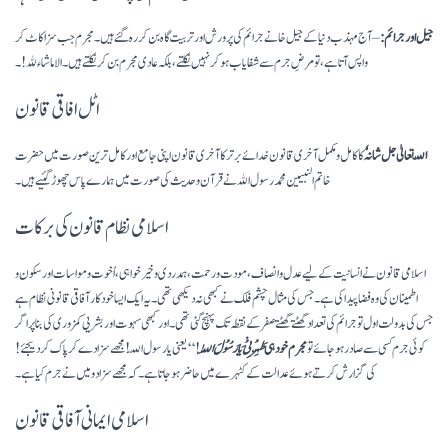
جیل اور جرائم:
– آج مہذب دنیا کے جیل خانے جرائم کی پرورش اور تربیت گاہ بن کر رہ گئے ہیں۔ مجرم جب سزا کاٹ کر
واپس آتا ہے، تو مرضِ جرم سے شفایاب ہوکر نہیں نکلتے، بلکہ عادی مجرم بن کر نکلتے ہیں۔ الا ما شاء ﷲ! ۔
اٹل افاقی قانون
اللّہ تعالیٰ جل شانہٗ
کا کامل و مکمل آخری قانون خدائے برتر کا آخری قانون اپنی جامع اور کامل ترین صورت میں حضرت
خاتم النبیین محمد رسول اﷲ نے قرآن و حدیث کی صورت میں ہمارے پاس چھوڑ گئیے ہیں۔
اسلامی نظام قانون کی برکات
اسلامی قانون نے انسانیت کے لیے عدل و انصاف، مودت ورحمت، ہمدردی وخیر خواہی، اُخوت و مواسات اور سکون و
اطمینان کی وہ فضا پیدا کی ہے۔ جس کی مثال چشم فلک نے کبھی نہ دیکھی تھی۔ یہ ایک ایسا خود کار آفاقی قانونی نظام ہے
جس کی بدولت اول تو جرائم کی تعداد گھٹتے گھٹتے صفر کے نقطہ تک پہنچ گئی تھی۔ اور کبھی سہوت اور بشریی کمزوری کی بنا پر اگر
کوئی جرم کسی سے صادر ہو جائے تو
مجرم خود ہی
طَہِّرْنِیْ یَا رَسُوْلَ اللّٰہِ
!‘‘ یعنی یا رسول اللّہ! مجھے سزا دے کر پاک کردیجئے!
کی گزارش کرتے ہوئے عدالت کے کٹہرے میں حاضر ہوجاتا ہے۔ کہ مجھے سزا دو میں نے جرم کیا ہے۔
اسلامی ایمانی آفاقی قانون