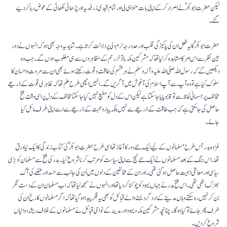
لیکن حضرت ابوبکرؓ نے اصرار کر کے اپنی بات منوا ہی لی اور تمام قیدی زر فدیہ اور پڑھائی لکھائی کے عوض رہا کر دیے
گئے۔
حضرت ابوبکرؓ کایہ فعل ان کی پاکیزگی قلب اور حد درجہ نرم دلی پر دلالت کرتاہے۔ شاید یہ وجہ بھی ہو کہ انہوں نے دور
بین نظر سے اس امر کامشاہدہ کر لیا تھا کہ مشرکین مکہ بالآخر رحم کے مظاہروں سے ہی مغلوب ہوں گے۔ جب وہ
دیکھیں گے کہ رسول اللہ صلی اللہ علیہ وآلہ وسلم نے ہر قسم کی طاقت و قوت رکھتے ہوئے بھی ان سے مروت و احسان کا
سلوک کیا ہے تو وہ آپ سے آپ اسلام کی آغوش میں آ گریں گے۔ انہیں اچھی طرح علم تھا کہ ظاہری قوت کے ذریعے
مخالف پر جسمانی لحاظ سے تو قابو پایا جا سکتاہے لیکن اس کے دل کو مطیع نہیں کیا جا سکتا مخالف کے دل پر اسی وقت فتح
حاصل کی جا سکتی ہے کہ جب طاقت کے ذریعے سے نہیں بلکہ پیار و محبت کے ذریعےسے اسے اپنی طرف مائل کیا
جائے۔
غزوہ بدر جس طرح مسلمانوں کے لیے ایک نئے دور کا آغاز تھا اسی طرح حضرت ابوبکرؓ کی کتاب زندگی کا ایک نیا ورق
تھا۔ اس جنگ کے بعد مسلمانوں نے ایک نئے نہج سے اپنی سیاست کو مرتب کرنا شروع کیا۔ بدر کی فتح سے مسلمان کو بڑی
سیاسی اور معاشی اہمیت حاصل ہو گئی تھی۔ اور ان کے مخالفین کے دلوں میں اُن کی جانب سے حسد اور غصّے کی آگ
بھڑک اٹھی تھی۔ اس فتح بدر نے جہاں یہود کو چوکنا کر دیا تھا اور انہوں نے سمجھ لیا تھا کہ اب مسلمان ان کے دست نگر
بن کر نہیں رہ سکتے وہاں مدینے کے اردگرد بسنے والے قبائل کو بھی یہ فکر پیدا ہو گیا تھا کہ اگر مسلمانوں کا رخ ان کی
طرف پھر جائے تو کیا ہوگا۔ چنانچہ مشرکین مکہ و یہود اور مدینہ کے نواحی قبائل نے مسلمانوں کے خلاف ریشہ دوانیاں
شروع کر دیں۔