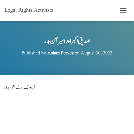
Legal Rights Activists
T
O
G
G
L
صدیق اکبر اور اسیرآن بدر
E
N
Published by
Aslam Pervez
on
August 30, 2023
A
V
I
G
A
T
غزوہ جنگ بدر کے جنگی قیدی
I
O
N