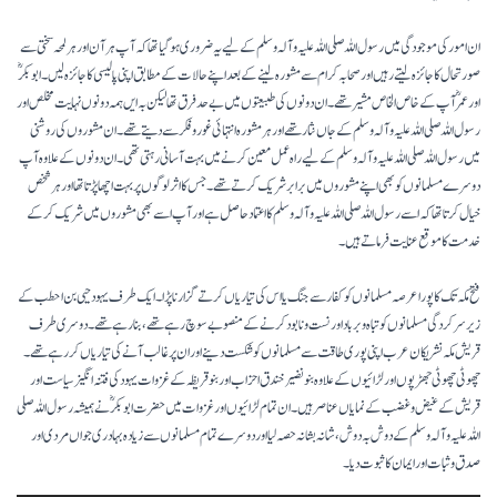
ان امور کی موجودگی میں رسول اللہ صلی اللہ علیہ وآلہ وسلم کے لیے یہ ضروری ہو گیا تھا کہ آپ ہر آن اور ہر لمحہ سختی سے
صورتحال کاجائزہ لیتے رہیں اور صحابہ کرام سے مشورہ لینے کے بعد اپنے حالات کے مطابق اپنی پالیسی کا جائزہ لیں۔ ابوبکرؓ
اور عمرؓ آپ کے خاص الخاص مشیر تھے۔ ان دونوں کی طبیعتوں میں بے حد فر ق تھا لیکن بہ ایں ہمہ دونوں نہایت مخلص اور
رسول اللہ صلی اللہ علیہ وآلہ وسلم کے جاں نثار تھے اور ہر مشورہ انتہائی غور و فکر سے دیتے تھے۔ ان مشوروں کی روشنی
میں رسول اللہ صلی اللہ علیہ وآلہ وسلم کے لیے راہ عمل معین کرنے میں بہت آسانی رہتی تھی۔ ان دونوں کے علاوہ آپ
دوسرے مسلمانوں کو بھی اپنے مشوروں میں برابر شریک کرتے تھے۔ جس کااثر لوگوں پر بہت اچھا پڑتاتھا اور ہر شخص
خیال کرتا تھا کہ اسے رسول اللہ صلی اللہ علیہ وآلہ وسلم کا اعتماد حاصل ہے اور آپ اسے بھی مشوروں میں شریک کر کے
خدمت کا موقع عنایت فرماتے ہیں۔
فتح مکہ تک کا پورا عرصہ مسلمانوں کو کفار سے جنگ یا اس کی تیاریاں کرتے گزارنا پڑا۔ ایک طرف یہود حیی بن احطب کے
زیر سرکردگی مسلمانوں کو تباہ و برباد اور نست و نابود کرنے کے منصوبے سوچ رہے تھے، بنا رہے تھے۔ دوسری طرف
قریش مکہ نشریکان عرب اپنی پوری طاقت سے مسلمانوں کو شکست دینے اور ان پر غالب آنے کی تیاریاں کر رہے تھے۔
چھوٹی چھوٹی جھڑپوں اور لڑائیوں کے علاوہ بنو نضیر خندق احزاب اور بنو قریظہ کے غزوات یہود کی فتنہ انگیز سیاست اور
قریش کے غیض و غضب کے نمایاں عناصر ہیں۔ ان تمام لڑائیوں اورغزوات میں حضرت ابوبکرؓ نے ہمیشہ رسول اللہ صلی
اللہ علیہ وآلہ وسلم کے دوش بہ دوش، شانہ بشانہ حصہ لیا اوردوسرے تمام مسلمانوں سے زیادہ بہادری جواں مردی اور
صدق و ثبات اور ایمان کا ثبوت دیا۔