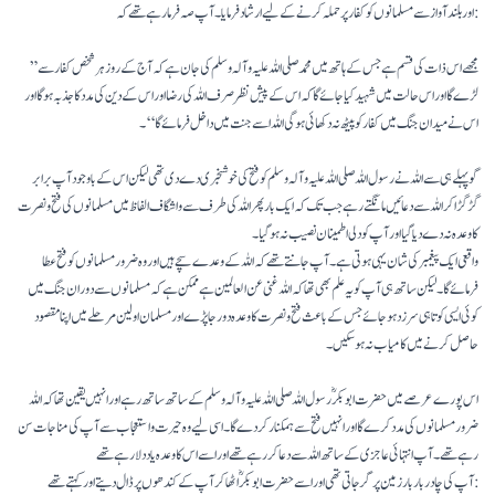
اور بلند آواز سے مسلمانوں کو کفار پر حملہ کرنے کے لیے ارشاد فرمایا۔ آپ صہ فرما رہے تھے کہ :
” مجھے اس ذات کی قسم ہے جس کے ہاتھ میں محمد صلی اللہ علیہ وآلہ وسلم کی جان ہے کہ آج کے روز ہر شخص کفار سے
لڑے گا اور اس حالت میں شہید کیا جائے گاکہ اس کے پیش نظر صر ف اللہ کی رضا اور اس کے دین کی مدد کاجذبہ ہو گا اور
اس نے میدان جنگ میں کفار کو پیٹھ نہ دکھائی ہوگی اللہ اسے جنت میں داخل فرمائے گا‘‘۔
گو پہلے ہی سے اللہ نے رسول اللہ صلی اللہ علیہ وآلہ وسلم کو فتح کی خوشخبری دے دی تھی لیکن اس کے باوجود آپ برابر
گڑگڑا کر اللہ سے دعائیں مانگتے رہے جب تک کہ ایک بار پھر اللہ کی طرف سے واشگاف الفاظ میں مسلمانوں کی فتح و نصرت
کا وعدہ نہ دے دیا گیا اور آپ کو دلی اطمینان نصیب نہ ہو گیا۔
واقعی ایک پیغمبر کی شان یہی ہوتی ہے۔ آپ جانتے تھے کہ اللہ کے وعدے سچے ہیں اور وہ ضرور مسلمانوں کو فتح عطا
فرمائے گا۔ لیکن ساتھ ہی آپ کو یہ علم بھی تھا کہ اللہ غنی عن العالمین ہے ممکن ہے کہ مسلمانوں سے دوران جنگ میں
کوئی ایسی کوتاہی سرزد ہوجائے جس کے باعث فتح و نصرت کا وعدہ دور جا پڑے اور مسلمان اولین مرحلے میں اپنا مقصود
حاصل کرنے میں کامیاب نہ ہو سکیں۔
اس پورے عرصے میں حضرت ابوبکرؓ رسول اللہ صلی اللہ علیہ وآلہ وسلم کے ساتھ ساتھ رہے اور انہیں یقین تھا کہ اللہ
ضرور مسلمانوں کی مدد کرے گا اور انہیں فتح سے ہمکنار کر دے گا۔ اسی لیے وہ حیرت و استعجاب سے آپ کی مناجات سن
رہے تھے۔ آپ انتہائی عاجزی کے ساتھ اللہ سے دعا کر رہے تھے اور اسے اس کا وعدہ یاد دلا رہے تھے
آپ کی چادر بار بار زمین پر گر جاتی تھی اور اسے حضرت ابوبکرؓ اٹھا کر آپ کے کندھوں پر ڈال دیتے اورکہتے تھے: