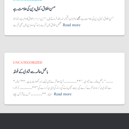
حسن اخلاق،کمالِ دین کی علامت ہے
حسنِ اخلاق، کمالِ دین کی علامت ہے
امام ابن القیم رحمہ اللہ فرماتے ہیں:“دین سراسر اخلاق کا نام ہے، لہٰذا جو
Read more
شخص اخلاق میں تم سے بڑھ گیا، وہ دین میں بھی تم سے
UNCATEGORIZED
با عمل عالمہ سے شادی کے فوائد
*۔۔۔۔۔”با عمل عالمہ سے شادی…”**۔۔۔۔۔۔۔۔۔آج معاشرے میں ایک زہر گھولا جا رہا ہے…**”عالمہ
سے شادی نہ کرنا، وہ نخرے کرے گی، بات نہیں مانے گی، زندگی اجیرن کر دے گی”**۔۔۔۔۔۔۔۔رکو! ذرا
Read more
سوچو…**۔۔۔۔۔۔۔۔جس نے قرآن سینے