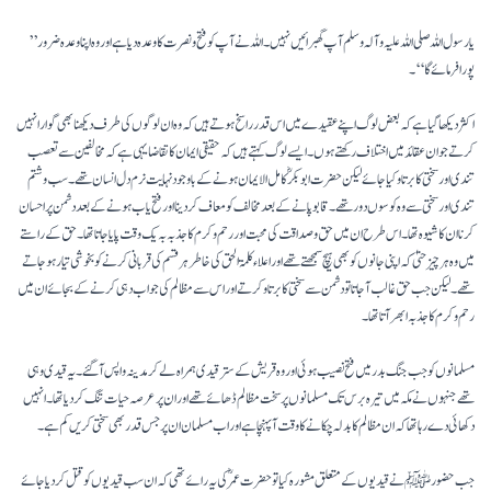
’’یا رسول اللہ صلی اللہ علیہ وآلہ وسلم آپ گھبرائیں نہیں۔ اللہ نے آپ کو فتح و نصرت کا وعد ہ دیا ہے اور وہ اپنا وعدہ ضرور
پورافرمائے گا‘‘۔
اکثر دیکھا گیا ہے کہ بعض لوگ اپنے عقیدے میں اس قدر راسخ ہوتے ہیں کہ وہ ان لوگوں کی طرف دیکھنا بھی گوارا نہیں
کرتے جو ان عقائد میں اختلاف رکھتے ہوں۔ ایسے لوگ کہتے ہیں کہ حقیقی ایمان کا تقاضا یہی ہے کہ مخالفین سے تعصب
تندی اور سختی کا برتاو کیا جائے لیکن حضرت ابوبکرؓ کامل الایمان ہونے کے باوجود نہایت نرم دل انسان تھے۔ سب و شتم
تندی اور سختی سے وہ کوسوں دور تھے۔ قابو پانے کے بعد مخالف کو معاف کر دینا اور فتح یاب ہونے کے بعد دشمن پر احسان
کرنا ان کا شیوہ تھا۔ اس طرح ان میں حق و صداقت کی محبت اوررحم و کرم کا جذبہ بہ یک وقت پایاجاتا تھا۔ حق کے راستے
میں وہ ہر چیز حتیٰ کہ اپنی جانوں کو بھی ہیچ سمجھتے تھے اور اعلاء کلمۃ الحق کی خاطر ہر قسم کی قربانی کرنے کو بخوشی تیار ہو جاتے
تھے ۔ لیکن جب حق غالب آ جاتا تو دشمن سے سختی کابرتاو کرتے اور اس سے مظالم کی جواب دہی کرنے کے بجائے ان میں
رحم و کرم کا جذبہ ابھر آتا تھا۔
مسلمانوں کو جب جنگ بدر میں فتح نصیب ہوئی اور وہ قریش کے ستر قیدی ہمراہ لے کر مدینہ واپس آ گئے۔ یہ قیدی وہی
تھے جنہوں نے مکہ میں تیرہ برس تک مسلمانوں پر سخت مظالم ڈھائے تھے اور ان پر عرصہ حیات تنگ کر دیا تھا۔ انہیں
دکھائی دے رہا تھا کہ ان مظالم کا بدلہ چکانے کا وقت آ پہنچا ہے اوراب مسلمان ان پر جس قدربھی سختی کریں کم ہے۔
جب حضور ﷺ نے قیدیوں کے متعلق مشورہ کیا تو حضرت عمرؓ کی یہ رائے تھی کہ ان سب قیدیوں کو قتل کر دیا جائے