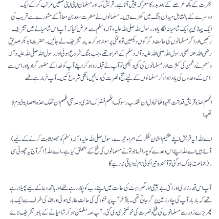
ہجرت کے کچھ عرصے کے بعد بدر کا معرکہ پیش آتاہے۔ قریش مکہ اورمسلمان اپنی اپنی صفیں مرتب کرکے ایک
دوسرے کے بالمقابل میدان جنگ میں کھڑے ہیں۔ مسلمانوں نے حضرت سعد بن معاذؓ کے مشورے سے قریب کی
ایک پہاڑی پرایک شامیانہ لگا دیا اور رسول اللہ صلی اللہ علیہ وآلہ وسلم سے عرض کیا کہ آپ اس شامیانے میں تشریف
رکھیں اور اگر مسلمانوں کی حالت دگرگوں دیکھیں تو اونٹنی پر سوار ہو کر مدینہ تشریف لے جائیں۔ حضرت ابوبکر صدیق
رضی اللہ عنہ بھی رسول اللہ صلی اللہ علیہ وآلہ وسلم کے ہمراہ تھے، جب جنگ شروع ہوئی اور رسول اللہ صلی اللہ علیہ وآلہ
وسلم نے دشمن کی کثرت اور مسلمانوں کی کمی دیکھی تو آپ نے قبلہ رو ہو کر اپنے آپ کو خدا کے حضور گرا دیا اور اس سے
اس کے وعدوں کی یاد دلا دلا کر مسلمانوں کے لیے فتح و نصرت کی دعائیں مانگنی شروع کیں۔ آپ فرمارہے تھے:
اللھم ھذہ قریش قداتت بخیلائھا تحاول ان تکذب رسولک اللھم فنصرک الذی وعدتنی اللھم ان تھک ھذہ العصابۃ الیوم لا
تعبدا
(اے اللہ!یہ قریش اپنے عظیم الشان لشکر کے ہمراہ تیرے رسول صلی اللہ علیہ وآلہ وسلم کو جھوٹا ثابت کرنے کے لیے
آئے ہیں اے اللہ اپنے اس وعدے کو پورا فرما جو تو نے مسلمانوں کی فتح کے متعلق کیا ہے۔ اے اللہ! اگر آج یہ چھوٹی سی
جماعت ہلاک ہو گئی تو آئندہ تیرا کوئی نام لیوا باقی نہ رہے گا)۔
آپ اس قدر زاری اور اتنی بے چینی اور گھبراہٹ کی حالت میں اپنے رب کو پکار رہے تھے اورہاتھ دعا کے لیے پھیلا رہے
تھے کہ بار بار آپ کی چادر زمین پر گر جاتی تھی۔ بالآخر آپ پر غنودگی کی حالت طاری ہوئی اور اللہ کی طرف سے ایک بار
پھر بڑے زور سے مسلمانوں کی فتح و نصرت کی خوشخبری دی گئی۔ آپ صہ مطمئن ہو کر شامیانے کے باہر تشریف لائے