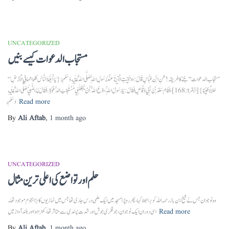
UNCATEGORIZED
مستجاب الدعوات کیسے بنیں
“مستجاب الدعوات‘‘ بننے کا طریقہ!عَنِ ابْنِ عَبَّاسٍ قَالَ: «تُلِيَتِ الْآيَةُ عِنْدَ رَسُولِ اللَّهِ صَلَّى اللَّهُ عَلَيْهِ وَسَلَّمَ : {يَا أَيُّهَا النَّاسُ كُلُوا مِمَّا فِي الْأَرْضِ
حَلَالًا طَيِّبًا} [البقرة: 168]،فَقَامَ سَعْدُ بْنُ أَبِي وَقَّاصٍ فَقَالَ: يَا رَسُولَ اللَّهِ، ادْعُ اللَّهَ أَنْ يَجْعَلَنِي مُسْتَجَابَ الدَّعْوَةِ. فَقَالَ لَهُ النَّبِيُّ صَلَّى اللَّهُ عَلَيْهِ
Read more
وَسَلَّمَ
By
Ali Aftab
,
1 month
ago
UNCATEGORIZED
حلم اور تواضع کی اعلی ترین مثال
وہ نوجوان جس نے شیخ ابن باز رحمہ اللہ کو برا بھلا کہا، پھر رو پڑا مسجد میں ایک علمی درس جاری تھا جس میں نمازیوں کا بڑا ہجوم موجود تھا۔
Read more
اسی دوران ایک نوجوان، جو فکری جوش اور شدت پسندی سے متاثر تھا، کھڑا ہوا اور بلند آواز میں
By
Ali Aftab
,
1 month
ago