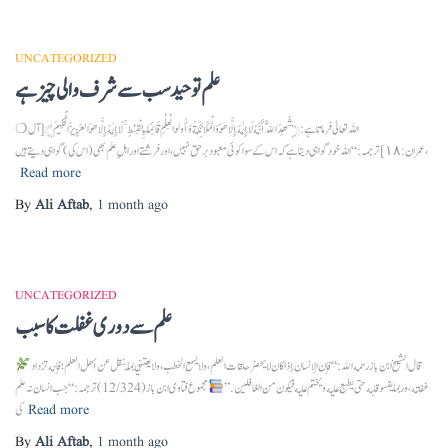
UNCATEGORIZED
علم توحید سب سے شرف والی چیز ہے
❍ اللہ تعالیٰ فرماتا ہے:﴿ شَهِدَ اللَّهُ أَنَّهُ لَا إِلٰهَ إِلَّا هُوَ وَالْمَلَائِكَةُ وَأُولُو الْعِلْمِ قَائِمًا بِالْقِسْطِ ۚ لَا إِلٰهَ إِلَّا هُوَ الْعَزِيزُ الْحَكِيمُ ﴾[آل
عمران: ١٨]ترجمہ:“اللہ خود گواہی دیتا ہے کہ اس کے سوا کوئی معبود برحق نہیں، اور فرشتے اور اہلِ علم بھی (اس کی) گواہی دیتے ہیں،
Read more
By
Ali Aftab
,
1 month
ago
UNCATEGORIZED
علم سے دوری غفلت کا سبب
غفلته، وربما يقسو قلبه حتى يطبع عليه ويختم عليه فيكون من الغافلين.”
مجموع فتاوى ابن باز (12/324) ترجمہ:“جب انسان نہ علم
Read more
کی
By
Ali Aftab
,
1 month
ago