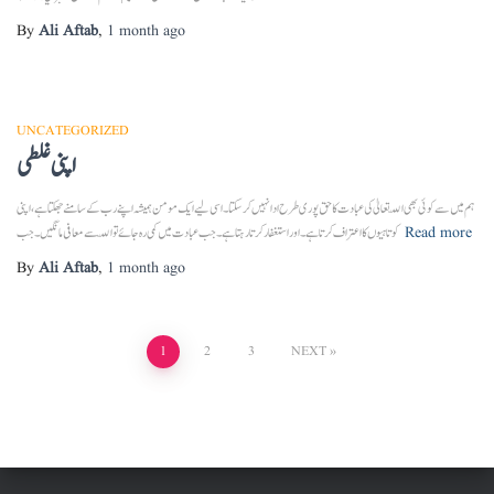
By
Ali Aftab
,
1 month
ago
UNCATEGORIZED
اپنی غلطی
ہم میں سے کوئی بھی اللّہ تعالیٰ کی عبادت کا حق پوری طرح ادا نہیں کر سکتا۔ اسی لیے ایک مومن ہمیشہ اپنے رب کے سامنے جھکتا ہے، اپنی
Read more
کوتاہیوں کا اعتراف کرتا ہے۔ اور استغفار کرتا رہتا ہے۔جب عبادت میں کمی رہ جائے تو اللّہ سے معافی مانگیں۔ جب
By
Ali Aftab
,
1 month
ago
Posts
1
2
3
NEXT
pagination