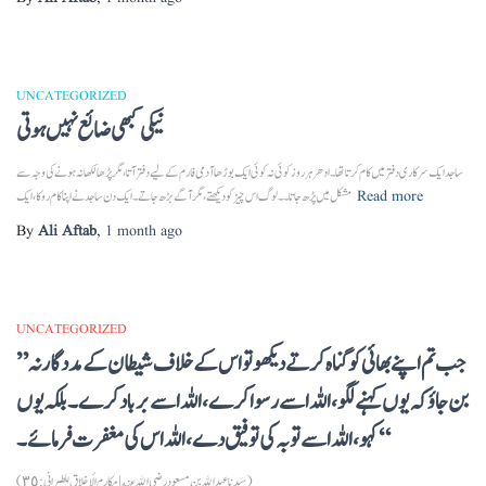
UNCATEGORIZED
نیکی کبھی ضائع نہیں ہوتی
ساجد ایک سرکاری دفتر میں کام کرتا تھا۔ ادھر ہر روز کوئی نہ کوئی ایک بوڑھا آدمی فارم کے لیے دفتر آتا، مگر پڑھا لکھا نہ ہونے کی وجہ سے
Read more
مشکل میں پڑھ جاتا۔۔ لوگ اس چیز کو دیکھتے، مگر آگے بڑھ جاتے۔ایک دن ساجد نے اپنا کام روکا، ایک
By
Ali Aftab
,
1 month
ago
UNCATEGORIZED
”جب تم اپنے بھائی کو گناہ کرتے دیکھو تو اس کے خلاف شیطان کے مددگار نہ
بن جاؤ کہ یوں کہنے لگو، اللہ اسے رسوا کرے، اللہ اسے برباد کرے۔ بلکہ یوں
کہو، اللہ اسے توبہ کی توفیق دے، اللہ اس کی مغفرت فرمائے۔“
(سيدنا عبد الله بن مسعود رضى الله عنه | مكارم الأخلاق للطبراني : ٣٥)