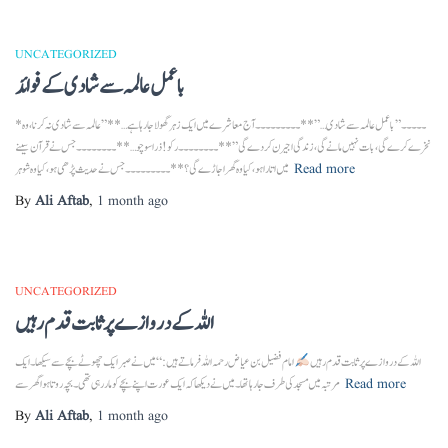
UNCATEGORIZED
با عمل عالمہ سے شادی کے فوائد
*۔۔۔۔۔”با عمل عالمہ سے شادی…”**۔۔۔۔۔۔۔۔۔آج معاشرے میں ایک زہر گھولا جا رہا ہے…**”عالمہ سے شادی نہ کرنا، وہ
نخرے کرے گی، بات نہیں مانے گی، زندگی اجیرن کر دے گی”**۔۔۔۔۔۔۔۔رکو! ذرا سوچو…**۔۔۔۔۔۔۔۔جس نے قرآن سینے
Read more
میں اتارا ہو، کیا وہ گھر اجاڑے گی؟**۔۔۔۔۔۔۔۔۔جس نے حدیث پڑھی ہو، کیا وہ شوہر
By
Ali Aftab
,
1 month
ago
UNCATEGORIZED
اللہ کے دروازے پر ثابت قدم رہیں
اللہ کے دروازے پر ثابت قدم رہیں
امام فضیل بن عیاض رحمہ اللہ فرماتے ہیں: “میں نے صبر ایک چھوٹے بچے سے سیکھا۔ ایک
Read more
مرتبہ میں مسجد کی طرف جا رہا تھا۔ میں نے دیکھا کہ ایک عورت اپنے بچے کو مار رہی تھی۔ بچہ روتا ہوا گھر سے
By
Ali Aftab
,
1 month
ago