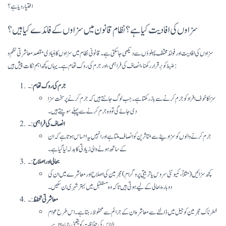
اختیار دیا ہے؟
سزاوں کی افادیت کیا ہے؟ نظام قانون میں سزاوں کے فائدے کیا ہیں؟
سزاوں کی افادیت اور فوائد مختلف پہلوؤں سے دیکھی جا سکتی ہے۔ قانونی نظام میں سزاوں کا بنیادی مقصد معاشرتی نظم و
ضبط کو برقرار رکھنا، انصاف کی فراہمی، اور جرم کی روک تھام ہے۔ یہاں کچھ اہم نکات پیش ہیں:
جرم کی روک تھام
:۔
سزا کا خوف افراد کو جرم کرنے سے باز رکھتا ہے۔ جب لوگ جانتے ہیں کہ جرم کرنے پر سخت سزا
دی جائے گی تو وہ جرم کرنے سے پہلے سوچتے ہیں۔
انصاف کی فراہمی
:۔
جرم کرنے والوں کو سزا دینے سے متاثرین کو انصاف ملتا ہے اور انہیں یہ احساس ہوتا ہے کہ ان
کے ساتھ ہونے والی زیادتی کا بدلہ لیا گیا ہے۔
بحالی اور اصلاح
:۔
کچھ سزائیں (مثلاً، کمیونٹی سروس یا تربیتی پروگرام) مجرمین کی اصلاح اور معاشرے میں ان کی
دوبارہ بحالی کے لیے ہوتی ہیں تاکہ وہ مستقبل میں بہتر شہری بن سکیں۔
معاشرتی تحفظ
:۔
خطرناک مجرمین کو جیل میں ڈالنے سے معاشرہ ان کے جرائم سے محفوظ رہتا ہے۔ اس طرح عوام
الناس کی حفاظت کو یقینی بنایا جاتا ہے۔