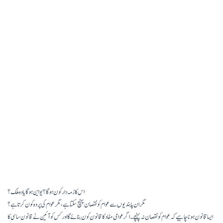
اس کا زمہ دار کون ہوگا؟ یو این ہوگا یا وہ ملک؟
مگر ان پابندیوں سے عوام کو نقصان پہنچ سکتا ہے، مگر عوام کی پروہ کون کرتا ہے؟
ایسا قانون ہونا چاہیے کہ عوام کو نقصان نہ پہنچے۔ اگر عوامی مفاد کا قانون کون بنائے گا اور کس کو آئین نے قانون ساسی کا