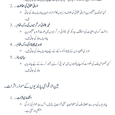
انسانی حقوق کی حفاظت
:۔
جن ممالک یا تنظیموں پر انسانی حقوق کی خلاف ورزیوں کا الزام ہو، ان پر پابندیاں عائد کی جاتی
ہیں۔
غیر قانونی سرگرمیوں کی روک تھام
:۔
دہشت گردی، منشیات کی اسمگلنگ، یا دیگر غیر قانونی سرگرمیوں میں ملوث افراد یا تنظیموں پر
پابندیاں عائد کی جاتی ہیں۔
جوہری پھیلاؤ کی روک تھام
:۔
جوہری ہتھیاروں کے پھیلاؤ کو روکنے کے لیے پابندیاں عائد کی جاتی ہیں۔
سیاسی دباؤ
:۔
کسی مخصوص ملک کی حکومت کو اپنے پالیسیوں میں تبدیلی کرنے پر مجبور کرنے کے لیے پابندیاں
عائد کی جاتی ہیں۔
بین الاقوامی پابندیوں کے موذر اثرات۔
اقتصادی اثرات
:۔
پابندیوں کی وجہ سے متعلقہ ملک کی معیشت پر منفی اثرات پڑتے ہیں، جس سے عوام کی زندگی
مشکل ہو سکتی ہے۔