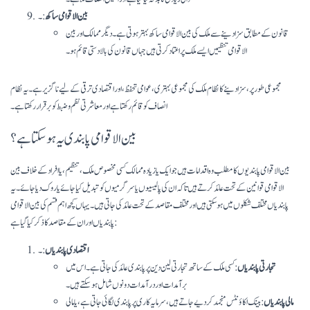
بین الاقوامی ساکھ
:۔
قانون کے مطابق سزا دینے سے ملک کی بین الاقوامی ساکھ بہتر ہوتی ہے۔ دیگر ممالک اور بین
الاقوامی تنظیمیں ایسے ملک پر اعتماد کرتی ہیں جہاں قانون کی بالادستی قائم ہو۔
مجموعی طور پر، سزا دینے کا نظام ملک کی مجموعی بہتری، عوامی تحفظ، اور اقتصادی ترقی کے لیے ناگزیر ہے۔ یہ نظام
انصاف کو قائم رکھتا ہے اور معاشرتی نظم و ضبط کو برقرار رکھتا ہے۔
بین الاقوامی پابندی یہ ہوسکتا ہے؟
بین الاقوامی پابندیوں کا مطلب وہ اقدامات ہیں جو ایک یا زیادہ ممالک کسی مخصوص ملک، تنظیم، یا افراد کے خلاف بین
الاقوامی قوانین کے تحت عائد کرتے ہیں تاکہ ان کی پالیسیوں یا سرگرمیوں کو تبدیل کیا جائے یا روک دیا جائے۔ یہ
پابندیاں مختلف شکلوں میں ہو سکتی ہیں اور مختلف مقاصد کے تحت عائد کی جاتی ہیں۔ یہاں کچھ اہم قسم کی بین الاقوامی
پابندیاں اور ان کے مقاصد کا ذکر کیا گیا ہے:
اقتصادی پابندیاں
:۔
تجارتی پابندیاں
: کسی ملک کے ساتھ تجارتی لین دین پر پابندی عائد کی جاتی ہے۔ اس میں
برآمدات اور درآمدات دونوں شامل ہو سکتے ہیں۔
مالی پابندیاں
: بینک اکاؤنٹس منجمد کر دیے جاتے ہیں، سرمایہ کاری پر پابندی لگائی جاتی ہے، یا مالی