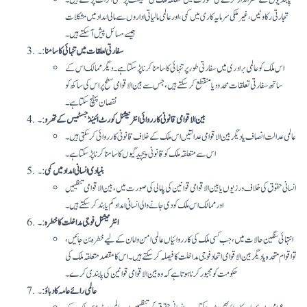
پابندیوں کے نظر انداز کرنے کی صورت میں متعلقہ ملک کی معیشت پر منفی اثرات پڑ سکتے ہیں۔
تجارتی رکاوٹیں، غیر ملکی سرمایہ کاری میں کمی، اور عالمی مالیاتی اداروں سے مالی امداد میں مشکلات
جیسے مسائل پیش آ سکتے ہیں۔
سفارتی لعلقات میں تنہائی کا سامنا
:۔
اس ملک کو عالمی برادری میں سفارتی طور پر تنہائی کا سامنا کرنا پڑ سکتا ہے۔ دیگر ممالک اس کے
ساتھ سفارتی تعلقات محدود یا منقطع کر سکتے ہیں، جس سے بین الاقوامی سطح پر اس کی ساکھ کو
نقصان پہنچ سکتا ہے۔
بین الاقوامی قانونی کارروائی انٹر نیشنل کورٹ ائینڈ جسٹیس کے تھرو
:۔
عالمی عدالت انصاف یا دیگر بین الاقوامی عدالتیں اس ملک کے خلاف قانونی کارروائی کر سکتی ہیں۔
اس سے متعلقہ ملک کو قانونی پیچیدگیوں کا سامنا کرنا پڑ سکتا ہے۔
بنیادی انسانی امداد میں کمی
:۔
انسانی حقوق کی خلاف ورزیوں یا بین الاقوامی قوانین کی پامالی کی صورت میں، بین الاقوامی تنظیمیں
اور ممالک اس ملک کو دی جانے والی انسانی امداد کم یا بند کر سکتے ہیں۔
انٹرنیشنل فوجی مداخلت کا خطرہ
:۔
انتہائی سنگین حالات میں، جب کسی ملک کی کارروائیاں عالمی امن و امان کے لیے خطرہ بن جائیں،
تو اقوام متحدہ یا دیگر بین الاقوامی اتحاد فوجی مداخلت کا فیصلہ کر سکتے ہیں۔ اس کا مقصد متعلقہ ملک کی
حکومت کو مجبور کرنا ہوتا ہے کہ وہ بین الاقوامی قوانین کی پابندی کرے۔
عالمی رائے عامہ کا دباؤ
:۔