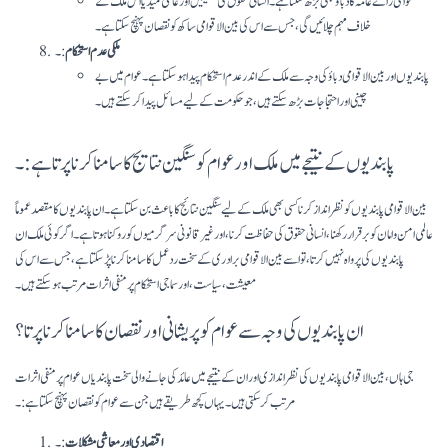
عوامی رائے عامہ کا دباؤ بھی بڑھ سکتا ہے۔ انسانی حقوق کی تنظیمیں اور عالمی میڈیا اس ملک کے
خلاف مہم چلائیں گی، جس سے اس کی بین الاقوامی ساکھ کو نقصان پہنچ سکتا ہے۔
ملکی عدم استحکام
:۔
پابندیوں اور بین الاقوامی دباؤ کی وجہ سے ملک کے اندر عدم استحکام پیدا ہو سکتا ہے۔ عوام میں بے
چینی اور احتجاجات بڑھ سکتے ہیں، جو حکومت کے لیے مسائل پیدا کر سکتے ہیں۔
پابندیوں کے نتیجے میں ملک اور عوام کو سنگین نتایج کا سامنا کرنا پرتا ہے:۔
بین الاقوامی پابندیوں کو نظر انداز کرنا کسی بھی ملک کے لیے سنگین نتائج کا باعث بن سکتا ہے۔ ان پابندیوں کا مقصد عموماً
عالمی امن و امان کو برقرار رکھنا، انسانی حقوق کی حفاظت کرنا، اور غیر قانونی سرگرمیوں کو روکنا ہوتا ہے۔ اگر کوئی ملک ان
پابندیوں کی پرواہ نہیں کرتا، تو اسے بین الاقوامی برادری کے سخت ردعمل کا سامنا کرنا پڑ سکتا ہے، جس سے اس کی
معیشت، سیاست، اور سماجی استحکام پر منفی اثرات مرتب ہو سکتے ہیں۔
ان پابندیوں کی وجہ سے عوام کو پریشانی اور نقصان کا سامنا کرنا پرتا؟
جی ہاں، بین الاقوامی پابندیوں کی نظراندازی اور ان کے نتیجے میں عائد کی جانے والی سخت پابندیاں عوام پر منفی اثرات
مرتب کر سکتی ہیں۔ یہاں کچھ طریقے ہیں جن سے عوام کو نقصان پہنچ سکتا ہے:۔
اقتصادی اور معاشی مشکلات
:۔