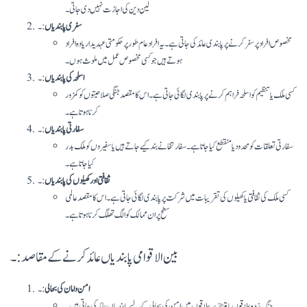
لین دین کی اجازت نہیں دی جاتی۔
سفری پابندیاں
:۔
مخصوص افراد پر سفر کرنے پر پابندی عائد کی جاتی ہے۔ یہ افراد عام طور پر حکومتی عہدیدار یا وہ افراد
ہوتے ہیں جو کسی مخصوص عمل میں ملوث ہوں۔
اسلحہ کی پابندیاں
:۔
کسی ملک یا تنظیم کو اسلحہ فراہم کرنے پر پابندی لگائی جاتی ہے۔ اس کا مقصد جنگی صلاحیتوں کو کمزور
کرنا ہوتا ہے۔
سفارتی پابندیاں
:۔
سفارتی تعلقات کو محدود یا منقطع کیا جاتا ہے۔ سفارتخانے بند کیے جاتے ہیں یا سفیروں کو ملک بدر
کیا جاتا ہے۔
ثقافتی اور کھیلوں کی پابندیاں
:۔
کسی ملک کی ثقافتی یا کھیلوں کی تقریبات میں شرکت پر پابندی لگائی جاتی ہے۔ اس کا مقصد عالمی
سطح پر ان ممالک کو الگ تھلگ کرنا ہوتا ہے۔
بین الاقوامی پابندیاں عائد کرنے کے مقاصد:۔
امن و امان کی بحالی
:۔
جنگ زدہ علاقوں یا متنازعہ علاقوں میں امن کی بحالی کے لیے پابندیاں عائد کی جاتی ہیں۔