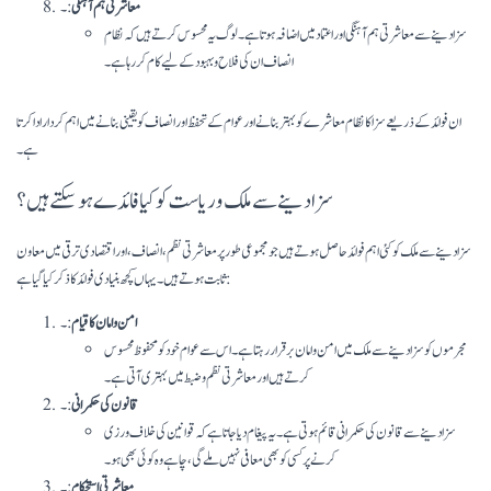
معاشرتی ہم آہنگی
:۔
سزا دینے سے معاشرتی ہم آہنگی اور اعتماد میں اضافہ ہوتا ہے۔ لوگ یہ محسوس کرتے ہیں کہ نظام
انصاف ان کی فلاح و بہبود کے لیے کام کر رہا ہے۔
ان فوائد کے ذریعے سزا کا نظام معاشرے کو بہتر بنانے اور عوام کے تحفظ اور انصاف کو یقینی بنانے میں اہم کردار ادا کرتا
ہے۔
سزا دینے سے ملک و ریاست کو کیا فائدے ہو سکتے ہیں؟
سزا دینے سے ملک کو کئی اہم فوائد حاصل ہوتے ہیں جو مجموعی طور پر معاشرتی نظم، انصاف، اور اقتصادی ترقی میں معاون
ثابت ہوتے ہیں۔ یہاں کچھ بنیادی فوائد کا ذکر کیا گیا ہے:
امن و امان کا قیام
:۔
مجرموں کو سزا دینے سے ملک میں امن و امان برقرار رہتا ہے۔ اس سے عوام خود کو محفوظ محسوس
کرتے ہیں اور معاشرتی نظم و ضبط میں بہتری آتی ہے۔
قانون کی حکمرانی
:۔
سزا دینے سے قانون کی حکمرانی قائم ہوتی ہے۔ یہ پیغام دیا جاتا ہے کہ قوانین کی خلاف ورزی
کرنے پر کسی کو بھی معافی نہیں ملے گی، چاہے وہ کوئی بھی ہو۔
معاشرتی استحکام
:۔