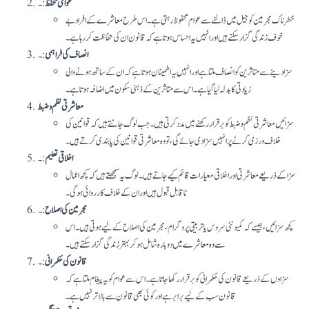
عوامی تحفظ
:۔
خطرناک مجرمین کو جیل میں ڈالنے سے عوام محفوظ رہتی ہے۔ اس طرح معاشرے کے افراد بے
خوف زندگی گزار سکتے ہیں اور انہیں یہ احساس ہوتا ہے کہ قانون ان کی حفاظت کر رہا ہے۔
انصاف کی فراہمی
:۔
سزا دینے سے متاثرین کو انصاف ملتا ہے اور انہیں یہ اطمینان ہوتا ہے کہ ان کے ساتھ ہونے والی
زیادتی کا بدلہ لیا گیا ہے۔ اس سے متاثرین کے ذہنی سکون میں اضافہ ہوتا ہے۔
معاشرتی نظم و ضبط
سزائیں معاشرتی نظم و ضبط کو برقرار رکھنے میں مدد کرتی ہیں۔ جب لوگ جانتے ہیں کہ قوانین کی
خلاف ورزی کرنے پر انہیں سزا دی جائے گی، تو وہ معاشرتی قوانین کی پابندی کرتے ہیں۔
اخلاقی تعلیم
:۔
سزا کے ذریعے معاشرتی اور اخلاقی معیارات قائم کیے جاتے ہیں۔ لوگ یہ سمجھتے ہیں کہ کچھ اعمال
ناقابل قبول ہیں اور ان کے خلاف کارروائی ہوگی۔
مجرمین کی اصلاح
:۔
کچھ سزائیں، جیسے کہ کمیونٹی سروس یا تربیتی پروگرام، مجرمین کی اصلاح کے لیے ہوتی ہیں۔ اس
سے وہ معاشرے میں دوبارہ شامل ہو کر بہتر زندگی گزار سکتے ہیں۔
قانون کی حکمرانی
:۔
سزاوں کے ذریعے قانون کی حکمرانی کو برقرار رکھا جاتا ہے۔ اس سے عوام کو یہ پیغام ملتا ہے کہ
قانون سب کے لیے برابر ہے اور کوئی بھی قانون سے بالاتر نہیں ہے۔