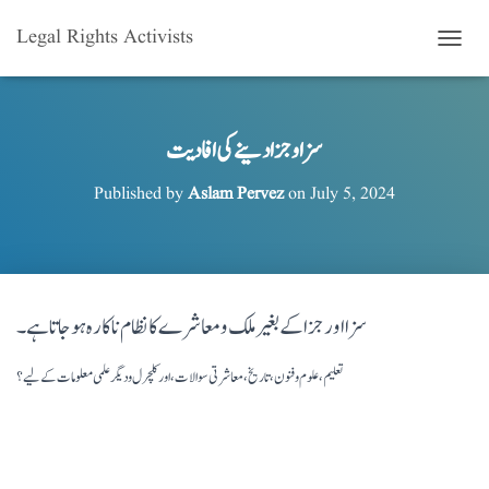
Legal Rights Activists
T
O
G
G
L
سزا و جزا دینے کی افادیت
E
N
Published by
Aslam Pervez
on
July 5, 2024
A
V
I
G
A
T
سزا اور جزا کے بغیر ملک و معاشرے کا نظام ناکارہ ہو جاتا ہے۔
I
O
N
تعلیم، علوم و فنون، تاریخ، معاشرتی سوالات، اور کلچرل و دیگر علمی معلومات کے لیے؟