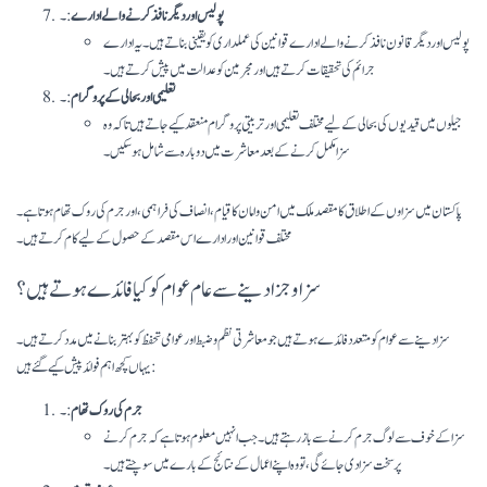
پولیس اور دیگر نافذ کرنے والے ادارے
:۔
پولیس اور دیگر قانون نافذ کرنے والے ادارے قوانین کی عملداری کو یقینی بناتے ہیں۔ یہ ادارے
جرائم کی تحقیقات کرتے ہیں اور مجرمین کو عدالت میں پیش کرتے ہیں۔
تعلیمی اور بحالی کے پروگرام
:۔
جیلوں میں قیدیوں کی بحالی کے لیے مختلف تعلیمی اور تربیتی پروگرام منعقد کیے جاتے ہیں تاکہ وہ
سزا مکمل کرنے کے بعد معاشرت میں دوبارہ سے شامل ہو سکیں۔
پاکستان میں سزاوں کے اطلاق کا مقصد ملک میں امن و امان کا قیام، انصاف کی فراہمی، اور جرم کی روک تھام ہوتا ہے۔
مختلف قوانین اور ادارے اس مقصد کے حصول کے لیے کام کرتے ہیں۔
سزا و جزا دینے سے عام عوام کو کیا فائدے ہوتے ہیں ؟
سزا دینے سے عوام کو متعدد فائدے ہوتے ہیں جو معاشرتی نظم و ضبط اور عوامی تحفظ کو بہتر بنانے میں مدد کرتے ہیں۔
یہاں کچھ اہم فوائد پیش کیے گئے ہیں:
جرم کی روک تھام
:۔
سزا کے خوف سے لوگ جرم کرنے سے باز رہتے ہیں۔ جب انہیں معلوم ہوتا ہے کہ جرم کرنے
پر سخت سزا دی جائے گی، تو وہ اپنے اعمال کے نتائج کے بارے میں سوچتے ہیں۔