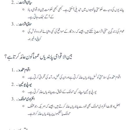
سیاسی اثرات
:۔
پابندیوں کی وجہ سے حکومتی پالیسیوں میں تبدیلی آ سکتی ہے۔ کبھی کبھی حکومت بین الاقوامی دباؤ
کے آگے جھک جاتی ہے۔
سماجی اثرات
:۔
عوام کی زندگی پر منفی اثرات پڑ سکتے ہیں، جیسے کہ روزگار کے مواقع کی کمی، اشیائے خورد و نوش کی
کمیابی وغیرہ۔
بین الاقوامی پابندیاں عموماً کون عائد کرتا ہے؟
اقوام متحدہ
:۔
اقوام متحدہ کی سلامتی کونسل پابندیاں عائد کرتی ہے اور ان کی عمل درآمد کی نگرانی کرتی ہے۔
یورپی یونین
:۔
یورپی یونین اپنے رکن ممالک کے اتفاق سے پابندیاں عائد کرتی ہے۔
انفرادی ممالک
:۔
بعض اوقات انفرادی ممالک بھی خود سے پابندیاں عائد کرتے ہیں، جیسے کہ امریکہ، جو مختلف
ممالک یا تنظیموں پر پابندیاں عائد کرتا ہے۔