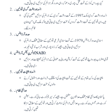
گیا ہے۔ اس کوڈ کے تحت قتل، چوری، دھوکہ دہی، اور دیگر جرائم کی سزائیں دی جاتی ہیں۔
انسداد دہشت گردی قوانین
:۔
انسداد دہشت گردی ایکٹ 1997ء کے تحت دہشت گردی کے جرائم کی سزائیں متعین کی گئی
ہیں۔ ان قوانین کے تحت دہشت گردوں کو سخت سزائیں دی جاتی ہیں تاکہ ملک میں امن و امان
قائم رہ سکے۔
حدود آرڈیننس
:۔
اسلامی حدود آرڈیننس 1979ء کے تحت اسلامی شرعی قوانین کے مطابق مختلف جرائم کی
سزائیں دی جاتی ہیں، جیسے کہ زنا، چوری، اور شراب نوشی وغیرہ۔
:
نانس پریکٹس آرڈیننس (NAB)
قومی احتساب بیورو اپنے قوانین کے تحت کرپشن اور مالی بدعنوانی کے جرائم کی تحقیقات اور سزائیں
دی جاتی ہیں۔
انسداد منشیات قوانین
:۔
منشیات کی روک تھام کے قوانین کے تحت منشیات کی اسمگلنگ، فروخت، اور استعمال کرنے
والوں کو سخت سزائیں دی جاتی ہیں۔
عدالتی نظام
:۔
پاکستان کا عدالتی نظام مختلف عدالتوں پر مشتمل ہے، جیسے کہ سپریم کورٹ، ہائی کورٹ، سیشن
کورٹ، اور مجسٹریٹ کورٹ۔ یہ عدالتیں جرائم کی سماعت کرتی ہیں اور قوانین کے مطابق سزا کا
تعین کرتی ہیں۔