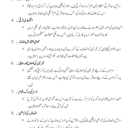
سزائیں معاشرتی استحکام میں اہم کردار ادا کرتی ہیں۔ عوام کو یقین ہوتا ہے کہ اگر کوئی جرم ہوگا تو
اس کے خلاف کارروائی ہوگی، جس سے معاشرتی ہم آہنگی میں اضافہ ہوتا ہے۔
اقتصادی ترقی
:۔
امن و امان کی صورتحال بہتر ہونے سے کاروباری ماحول سازگار ہوتا ہے۔ مقامی اور غیر ملکی سرمایہ
کار بلا خوف و خطر سرمایہ کاری کرتے ہیں، جس سے ملکی معیشت مستحکم ہوتی ہے۔
عوامی اعتماد میں اضافہ
:۔
جب عوام دیکھتے ہیں کہ مجرمین کو انصاف کے کٹہرے میں لایا جا رہا ہے اور انہیں سزا دی جا رہی
ہے، تو ان کا اعتماد عدالتی نظام اور حکومتی اداروں پر بڑھتا ہے۔
مجرمین کی اصلاح اور بحالی
:۔
سزاؤں کے ذریعے مجرمین کی اصلاح اور بحالی ممکن ہوتی ہے۔ قیدیوں کو تربیتی اور تعلیمی
پروگراموں کے ذریعے معاشرے میں دوبارہ شامل کیا جاتا ہے، جس سے وہ بہتر شہری بن سکتے
ہیں۔
جرم کی روک تھام
:۔
سخت سزاؤں کا خوف لوگوں کو جرم کرنے سے روکتا ہے۔ اس سے مجموعی طور پر جرائم کی شرح
میں کمی آتی ہے اور معاشرہ محفوظ بنتا ہے۔
انصاف کی فراہمی
:۔
سزائیں انصاف کی فراہمی کو یقینی بناتی ہیں۔ متاثرین کو یہ احساس ہوتا ہے کہ ان کے ساتھ ہونے
والی زیادتی کا بدلہ لیا گیا ہے اور انہیں انصاف ملا ہے۔