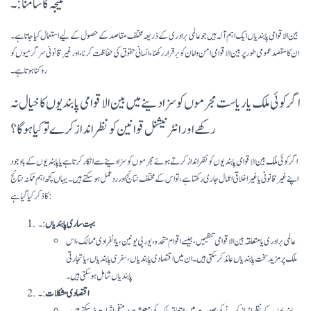
نتیجہ کا سامنا:۔
بین الاقوامی پابندیاں ایک اہم آلہ ہیں جو عالمی برادری کے ذریعہ مختلف مقاصد کے حصول کے لیے استعمال کیا جاتا ہے۔
ان کا مقصد عمومی طور پر بین الاقوامی امن و امان کو برقرار رکھنا، انسانی حقوق کی حفاظت کرنا، اور غیر قانونی سرگرمیوں کو
روکنا ہوتا ہے۔
اگر کوئی ملک یا ریاست مجرموں کو سزا دینے میں بین الاقوامی پابندیوں کا خیال نہ
رکھے اور انٹرنیشنل قوانین کو نظر انداز کرے تو کیا ہوگا؟
اگر کوئی ملک بین الاقوامی پابندیوں کو نظر انداز کرتے ہوئے مجرموں کو سزا دینے سے انکار کرتا ہے یا پابندیوں کے باوجود
اپنے غیر قانونی یا غیر اخلاقی اعمال جاری رکھتا ہے، تو اس کے مختلف نتائج اور ردعمل ہو سکتے ہیں۔ یہاں کچھ اہم ممکنہ نتائج
کا ذکر کیا گیا ہے:
بہت ساری پابندیاں
:۔
عالمی برادری یا متعلقہ بین الاقوامی تنظیمیں، جیسے اقوام متحدہ، یورپی یونین، یا انفرادی ممالک، اس
ملک پر مزید سخت پابندیاں عائد کر سکتی ہیں۔ ان میں اقتصادی پابندیاں، سفری پابندیاں، یا تجارتی
پابندیاں شامل ہو سکتی ہیں۔
اقتصادی مشکلات
:۔