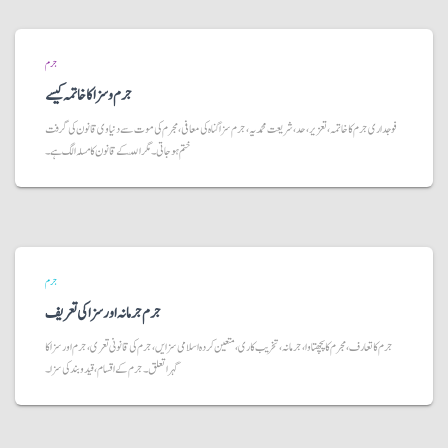
جرم
جرم و سزا کا خاتمہ کیسے
فوجداری جرم کا خاتمہ، تعزیر، حد، شریعت محمدیہ، جرم سزا گناہ کی معافی، مجرم کی موت سے دنیاوی قانون کی گرفت
ختم ہو جاتی۔ مگر اللّہ کے قانون کا مسلہ الگ ہے۔
جرم
جرم جرمانہ اور سزا کی تعریف
جرم کا تعارف، مجرم کا پچھتاوا، جرمانہ، تخریب کاری، متعین کردہ اسلامی سزایں، جرم کی قانونی تعری، جرم اور سزا کا
گہرا تعلق۔ جرم کے اقسام، قید و بند کی سزا۔