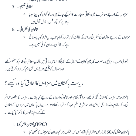
اخلاقی تعلیم
:۔
سزاوں کے ذریعے معاشرے میں اخلاقی معیارات قائم کیے جاتے ہیں اور لوگوں کو یہ پیغام دیا
جاتا ہے کہ کچھ عمل ناقابل قبول ہیں۔
قانون کی حکمرانی
:۔
سزاوں کے ذریعے قانون کی حکمرانی اور اس کی طاقت کو برقرار رکھا جاتا ہے۔ یہ افراد کو یہ یاد دلاتی
ہے کہ قانون سے اوپر کوئی نہیں ہے۔
مجموعی طور پر، سزائیں نہ صرف مجرمین کو ان کے اعمال کے نتائج کا احساس دلاتی ہیں بلکہ یہ معاشرتی نظام کو منظم رکھنے
اور انصاف کو یقینی بنانے میں بھی اہم کردار ادا کرتی ہیں۔
ریاست پاکستان میں سزاوں کا اطلاق کیا اور کیسے ؟
پاکستان میں سزاوں کا اطلاق ملکی قوانین، عدالتی نظام، اور قانونی اداروں کے ذریعے کیا جاتا ہے۔ سزاوں کا مقصد جرائم
کی روک تھام، انصاف کی فراہمی، اور معاشرتی نظم و ضبط کو برقرار رکھنا ہوتا ہے۔ یہاں پاکستان میں سزاوں کے اطلاق
کے کچھ اہم پہلوؤں کا ذکر کیا گیا ہے:۔
پاکستان پینل کوڈ (PPC)
پاکستان پینل کوڈ 1860ء میں نافذ کیا گیا تھا، جس میں مختلف جرائم اور ان کی سزاؤں کا تعین کیا