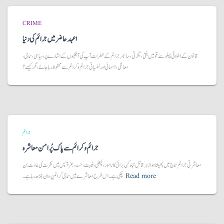
CRIME
اعہد حاضر میں جرائم کی دنیا
قانون کے اخلاقی پہلو سے قومیں بنتی، بگڑتی، سائبر جرائم کے خطرات آپ کی آنگلیوں کے اشارے پر، سیاسی، سماجی،
معاشی، جسمانی اور نفسیاتی جرائم و کرائم سے محفوظ رہا جائے، مگر کیسے؟
جرائم
جرائم و کرائم سے پاک پُر امن معاشرہ
معاشرتی جرائم سماج میں پھیلتا ہوا زہر قاتل تباہ کُن برائی کا ناسور، چُغلی، غیبت، حسد، بغز آپس میں نفرت کی عادت بن
Read more
چکی ہے۔ اس طرح معاشرے میں سماجی کرائم پروان چڑھ رہا ہے۔