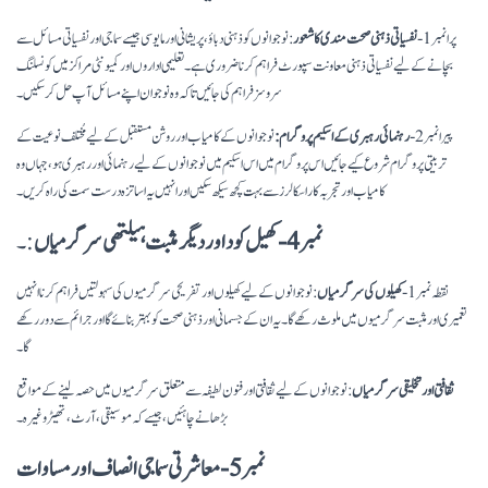
پرا نمبر 1-
نفسیاتی ذہنی صحت مندی کا شعور
: نوجوانوں کو ذہنی دباؤ، پریشانی اور مایوسی جیسے سماجی اور نفسیاتی مسائل سے
بچانے کے لیے نفسیاتی ذہنی معاونت سپورٹ فراہم کرنا ضروری ہے۔ تعلیمی اداروں اور کمیونٹی مراکز میں کونسلنگ
سروسز فراہم کی جائیں تاکہ وہ نوجوان اپنے مسائل آپ حل کر سکیں۔
پیرا نمبر 2-
رہنمائی رہبری کے اسکیم پروگرام:
نوجوانوں کے کامیاب اور روشن مستقبل کے لیے مُختلف نوعیت کے
تربیتی پروگرام شروع کیے جائیں اس پروگرام میں اس اسکیم میں نوجوانوں کے لیے رہنمائی اور رہبری ہو، جہاں وہ
کامیاب اور تجربہ کار اسکالرز سے بہت کچھ سیکھ سکیں اور انہیں یہ اساتزہ درست سمت کی راہ کریں۔
نمبر 4- کھیل کود اور دیگر مثبت ہیلتھی سرگرمیاں
:۔
نقطہ نمبر 1-
کھیلوں کی سرگرمیاں
: نوجوانوں کے لیے کھیلوں اور تفریحی سرگرمیوں کی سہولتیں فراہم کرنا انہیں
تعمیری اور مثبت سرگرمیوں میں ملوث رکھے گا۔ یہ ان کے جسمانی اور ذہنی صحت کو بہتر بنائے گا اور جرائم سے دور رکھے
گا۔
ثقافتی اور تخلیقی سرگرمیاں
: نوجوانوں کے لیے ثقافتی اور فنون لطیفہ سے متعلق سرگرمیوں میں حصہ لینے کے مواقع
بڑھانے چاہئیں، جیسے کہ موسیقی، آرٹ، تھیٹر وغیرہ۔
نمبر 5- معاشرتی سماجی انصاف اور مساوات