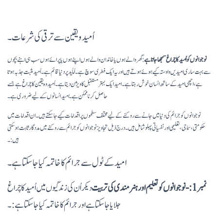
اُمید و یقین سے ترقی کی شرعات۔
نوجوانوں کو اُ
مید
کا چراغ سمجھا جاتا ہے
: گھر والے ہوں یا خاندان والے ہوں اپنے ہوں یا پرائے ہوں سب ہی اہنے بچوں
سے بہت ساری امیدیں واوستہ کیے ہوئے ہوتے ہیں اور یہ ایک فطری سوچ ہے۔ اُماُید پر دنیا قائم ہے۔ اُمید مثبت جذبہ ہوتا
ہے، اچھی امید کے ساتھ انسان خوش رہتا ہے۔ امید ایک بہتر مستقبل کا ویژن دیتا ہے ۔ اُمید وہ یقین کا چراغ ہے جسے
حاصل کرنا ممکن ہے۔
امید
انسانوں
کے
نوجوانوں کو جرائم کی دنیا میں جانے سے روکنے کے لیے مختلف سطحوں پر اقدامات کیے جا سکتے ہیں۔ ان اقدامات میں
حکومتی، سماجی، تعلیمی اور نفسیاتی پہلو شامل ہیں۔ درج ذیل تجاویز نوجوانوں کو جرائم سے روکنے میں مددگار ثابت ہو سکتی
ہیں:۔
امید کے ٹول سے جرائم کا خاتمہ کیا جا سکتا ہے۔
نمبر 1:- نوجوانوں کو تعلیم اور ہنر مندی کی تربیت
دیکر اُن کی زندگیوں میں اُمید کا چراغ
جلایا جاسکتا ہے اور جرائم کا خاتمہ کیا جا سکتا ہے:۔