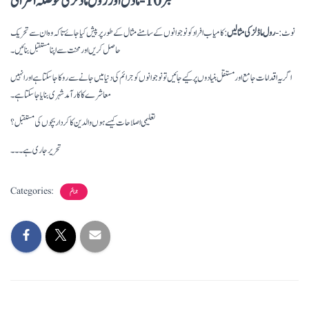
نمبر 10- ماڈل اور رول ماڈلز کی حوصلہ افزائی
نوٹ:-
رول ماڈلز کی مثالیں
: کامیاب افراد کو نوجوانوں کے سامنے مثال کے طور پر پیش کیا جائے تاکہ وہ ان سے تحریک
حاصل کریں اور محنت سے اپنا مستقبل بنائیں۔
اگر یہ اقدامات جامع اور مستقل بنیادوں پر کیے جائیں تو نوجوانوں کو جرائم کی دنیا میں جانے سے روکا جا سکتا ہے اور انہیں
معاشرے کا کار آمد شہری بنایا جا سکتا ہے۔
تعلیمی اصلاحات کیسے ہوں والدین کا کردار بچوں کی مستقبل ؟
تحریر جاری ہے۔ ۔ ۔
Categories:
جرائم