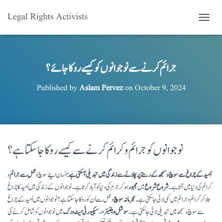
Legal Rights Activists
T
O
G
G
L
جرائم کرنے سے نوجوانوں کو کیسے روکا جائے؟
E
N
Published by
Aslam Pervez
on
October 9, 2024
A
V
I
G
A
T
نوجوانوں کو جرائم و کرائم کرنے سے کیسے روکا جا سکتا ہے؟
I
O
N
اُمید کے چراغ سے سوچ و سمجھ کے رستے پر چلانے سے زندگی میں تبدیلی آسکتی ہے:
انسان اپنے سوچ و
عمل سے جرائم
و
کرائم کی دنیا میں آتا ہے۔
شروع شروع
میں
مجبور
ہو کر جرم کی دنیا کو آباد کرتا ہے۔ نوجوانوں کے زندگی میں اُمید کا چراغ
جلا کر کرائم و جرائم میں کمی لائی جا سکتی ہے۔
مجرمانہ سوچ
و عمل سے اُن کو روکا جا سکتا ہے؟ نوجوانوں میں اُمید کے چراغ
سے سوچ و سمجھ میں تبدیلی لائی جا سکتی ہے۔
سوشل ویلفیئر
اور
سیکیورٹی نیٹ ورک
میں نوجوانوں کو شامل کرنے کی