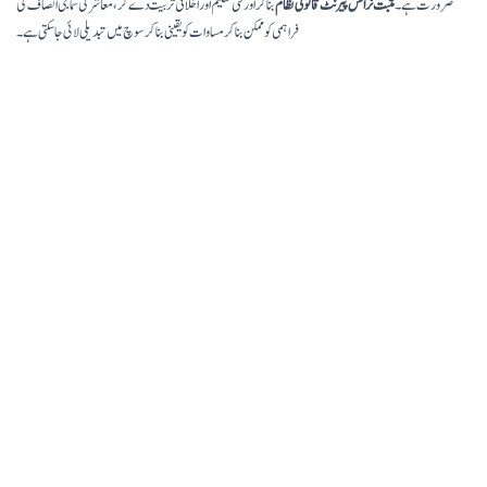
ضرورت ہے۔
مثبت ٹرانس پیرنٹ قانونی نظام
بنا کر اور فنی تعلیم اور اخلاقی تربیت دے کر، معاشرتی سماجی انصاف کی
فراہمی کو ممکن بنا کر مساوات کو یقینی بنا کر سوچ میں تبدیلی لائی جا سکتی ہے۔