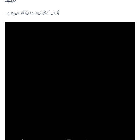
نہیں ہے ۔
بلکہ اس کے بغیر ہی وارث اس کا مالک بن جاتا ہے ۔