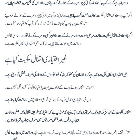
دوسرا یہ ہے کہ : ۔ آپ بلا معاوضہ کوئی چیز دوسرے کے حوالے کر دیتے ہیں ۔ اور اس کی بھی مزید 2 اقسام ہیں :۔
اگر آپ بلا معاوضہ انتقال ملکیت
بحالت صحت کر دیتے ہیں
۔اور اپنی زندگی میں کوئی چیز دوسرے کے حوالے کر دیتے
ہیں تو اِسے ہیبہ یا ہدیہ کہا جاتا ہے 1 /3 ْاس میں بھی آپ کو اختیار حاصل ہے ۔
اگر بلا معاوضہ انتقال ملکیت بحالت مرض موت ہو اور مرنے کے بعد وة چییز کسی دوسرے کو ملے تو
اُسے اسلامی قانون
وراثت میں وصیت کہتے ہیں ۔ 1 \ 3 یہ بھی اختیاری انتقال ملکیت ہے ۔
غیر اختیاری انتقال ملکیت کیا ہے
غیر اختیاری انتقالِ ملکیت وة یہ ہے کہ وة انسان کی مملوکہ اشیا کو خود بخود اس کے ورثاء کی طرف منتقل کر دیتی ہے ۔
اس میں انتقال ہونے والے کے ارادے یا نیت یا اختیار کا کوئی عمل دخل نہیں ہے ۔
اس غیر اختیاری انتقال ملکیت کو اسلامی شرعی اصطلاح میں ،
وراثت کہا جاتا ہے ۔
انتقال ملکیت کے ان مزکورة دونوں طریقوں میں ایک بنیادی فرق یہ ہے کہ اختیاری طریقہ انتقال میں بعض اوقات
ایجاب و قبول ۔ اور بعض صورتوں میں صرف ایجاب شرط ہوتا ہے ۔
مثلاً : وقف ، خیرات ، صدقات ، چندة ، وغیرة کے لیئے صرف ایجاب شرط ہوتا ہے ۔ جبکہ
وراثت میں ایجاب و قبول