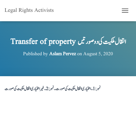
Legal Rights Activists
T
O
G
G
L
Transfer of property انتقال ملکیت کی دو صورتیں
E
N
Published by
Aslam Pervez
on
August 5, 2020
A
V
I
G
A
T
نمبر : 1 ۔ اختیاری انتقال ملکیت کی صورت ۔ نمبر : 2 ۔ غیر اختیاری انتقال ملکیت کی صورت
I
O
N