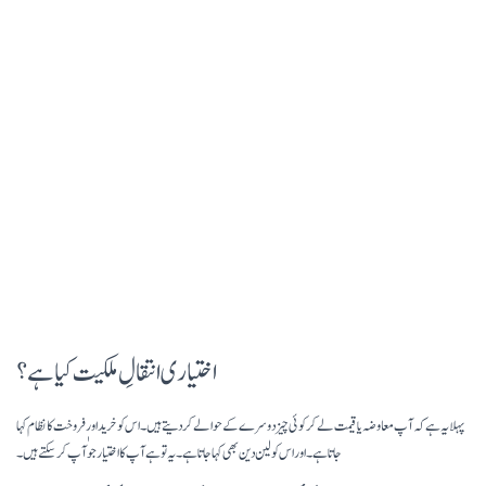
اختیاری انتقالِ ملکیت کیا ہے ؟
پہلا یہ ہے کہ آپ معاوضہ یا قیمت لے کر کوئی چیز دوسرے کے حوالے کر دیتے ہیں ۔ اس کو خرید اور ٖفروخت کا نظام کہا
جاتا ہے ۔ اور اس کو لین دین بھی کہا جاتا ہے ۔ یہ تو ہے آپ کا اختیار جو آپ کر سکتے ہیں ۔