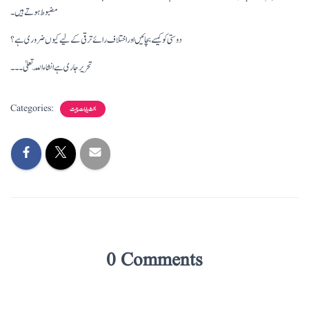
مضبوط ہوتے ہیں۔
دوستی کو کیسے بچائیں اور اختلاف رائے ترقی کے لیے کیوں ضروری ہے؟
تحریر جاری ہے انشاء اللّہ تعلیٰ۔ ۔۔
Categories:
بحث یا بات چیت
0 Comments