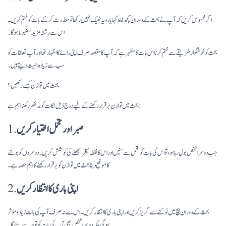
اگر محسوس کریں کہ آپ نے بحث کے دوران کچھ غلط کہا یا رویہ ٹھیک نہیں رکھا تو معذرت کر کے بات کو ختم کریں۔
اس سے رشتہ مزید مضبوط ہو گا۔
بحث کو خوشگوار طریقے سے ختم کرنا اس بات کا مظہر ہے کہ آپ کا مقصد صرف اپنی رائے کا اظہار تھا اور آپ تعلقات کو
سب سے زیادہ اہمیت دیتے ہیں۔
بحث میں توازن کیسے رکھیں؟
بحث میں توازن برقرار رکھنے کے لیے درج ذیل نکات کو مدنظر رکھنا اہم ہے:
صبر اور تحمل اختیار کریں
1.
جب دوسرا شخص بول رہا ہو، تو اس کی بات کو تحمل سے سنیں اور اس کا نقطہ نظر سمجھنے کی کوشش کریں۔ دوسروں کو بولنے
کا موقع دینا بحث میں توازن کو برقرار رکھنے کا اہم حصہ ہے۔
اپنی باری کا انتظار کریں
2.
بحث کے دوران بیچ میں ٹوکنے سے گریز کریں اور اپنی باری کا انتظار کریں۔ اس سے نہ صرف آپ کی بات زیادہ مؤثر
ہوگی بلکہ دوسرا شخص بھی آپ کی بات کو توجہ سے سنے گا۔