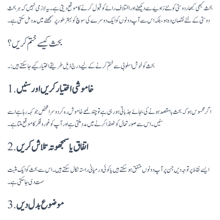
بحث کبھی کبھار دوستی کو نئے زاویے سے دیکھنے اور اختلاف رائے کو قبول کرنے کا موقع دیتی ہے۔ یہ لازمی نہیں کہ ہر بحث
دوستی کے لئے نقصان دہ ہو، بلکہ اس سے آپ دونوں کو ایک دوسرے کی سوچ کو بہتر طور پر سمجھنے میں مدد مل سکتی ہے۔
بحث کیسے ختم کریں؟
بحث کو خوش اسلوبی سے ختم کرنے کے لیے درج ذیل طریقے اختیار کیے جا سکتے ہیں:۔
خاموشی اختیار کریں اور سنیں
1.
اگر محسوس ہو کہ بحث بامقصد ہونے کی بجائے جذباتی ہو رہی ہے تو چند لمحے خاموش رہ کر دوسرا شخص جو کہہ رہا ہے اسے
سنیں۔ اس سے صورتحال کو ٹھنڈا کرنے میں مدد ملتی ہے اور آپ کو غور و فکر کا موقع ملتا ہے۔
اتفاق یا سمجھوتہ تلاش کریں
2.
ایسے نقاط پر توجہ دیں جن پر آپ دونوں متفق ہو سکتے ہیں یا کوئی درمیانی راستہ نکال سکتے ہیں۔ اس سے بحث کو ایک مثبت
سمت دی جا سکتی ہے۔
موضوع بدل دیں
3.