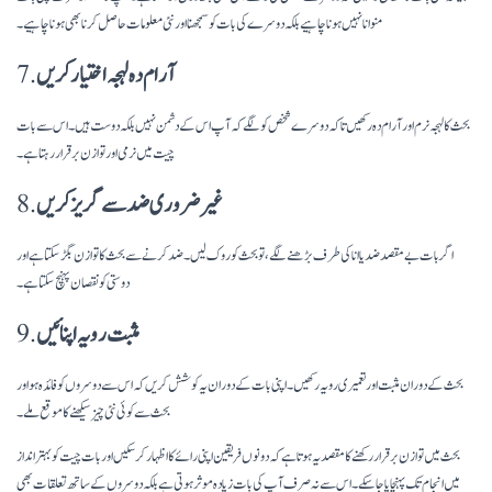
منوانا نہیں ہونا چاہیے بلکہ دوسرے کی بات کو سمجھنا اور نئی معلومات حاصل کرنا بھی ہونا چاہیے۔
آرام دہ لہجہ اختیار کریں
7.
بحث کا لہجہ نرم اور آرام دہ رکھیں تاکہ دوسرے شخص کو لگے کہ آپ اس کے دشمن نہیں بلکہ دوست ہیں۔ اس سے بات
چیت میں نرمی اور توازن برقرار رہتا ہے۔
غیر ضروری ضد سے گریز کریں
8.
اگر بات بے مقصد ضد یا انا کی طرف بڑھنے لگے، تو بحث کو روک لیں۔ ضد کرنے سے بحث کا توازن بگڑ سکتا ہے اور
دوستی کو نقصان پہنچ سکتا ہے۔
مثبت رویہ اپنائیں
9.
بحث کے دوران مثبت اور تعمیری رویہ رکھیں۔ اپنی بات کے دوران یہ کوشش کریں کہ اس سے دوسروں کو فائدہ ہو اور
بحث سے کوئی نئی چیز سیکھنے کا موقع ملے۔
بحث میں توازن برقرار رکھنے کا مقصد یہ ہوتا ہے کہ دونوں فریقین اپنی رائے کا اظہار کر سکیں اور بات چیت کو بہتر انداز
میں انجام تک پہنچایا جا سکے۔ اس سے نہ صرف آپ کی بات زیادہ موثر ہوتی ہے بلکہ دوسروں کے ساتھ تعلقات بھی