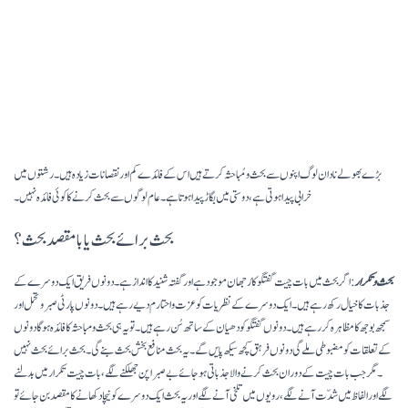
بڑے بھولے نادان لوگ اپنوں سے بحث و مُباحثہ کرتے ہیں اس کے فائدے کم اور نقصانات زیادہ ہیں۔ رشتوں میں
خرابی پیدا ہوتی ہے، دوستی میں بگاڑ پیدا ہوتا ہے۔ عام لوگوں سے بحث کرنے کا کوئی فائدہ نہیں۔
بحث برائے بحث یا بامقصد بحث؟
بحث و تکرار
: اگر بحث میں بات چیت گفتگو کا رُجھان موجود ہے اور گفتہ شنید کا انداز ہے۔ دونوں فریق ایک دوسرے کے
جذبات کا خیال رکھ رہے ہیں۔ ایک دوسرے کے نظریات کو عزت و احتارم دیے رہے ہیں۔ دونوں پارٹی صبر و تحمل اور
سمجھ بوجھ کا مظاہرہ کر رہے ہیں۔ دونوں گفتگو کو دھیان کے ساتھ سُن رہے ہیں ۔ تو یہ ہی بحث و مباحثہ کا فائدہ ہو گا دونوں
کے تعلقات کو مضبوطی ملے گی دونوں فرہق کچھ سیکھ پایں گے۔ یہ بحث منافع بخش بحث بنے گی۔ بحث برائے بحث نہیں
۔ مگر جب بات چیت کے دوران بحث کرنے والا جذباتی ہوجائے بےصبرا پن جھلکنے لگے، بات چیت تکرار میں بدلنے
لگے اور الفاظ میں شدّت آنے لگے، رویوں میں تلخی آنے لگے اور یہ بحث ایک دوسرے کو نیچا دکھانے کا مقصد بن جائے تو