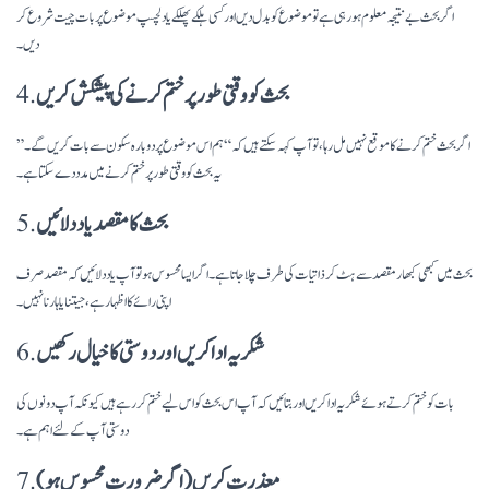
اگر بحث بے نتیجہ معلوم ہو رہی ہے تو موضوع کو بدل دیں اور کسی ہلکے پھلکے یا دلچسپ موضوع پر بات چیت شروع کر
دیں۔
بحث کو وقتی طور پر ختم کرنے کی پیشکش کریں
4.
اگر بحث ختم کرنے کا موقع نہیں مل رہا، تو آپ کہہ سکتے ہیں کہ “ہم اس موضوع پر دوبارہ سکون سے بات کریں گے۔”
یہ بحث کو وقتی طور پر ختم کرنے میں مدد دے سکتا ہے۔
بحث کا مقصد یاد دلائیں
5.
بحث میں کبھی کبھار مقصد سے ہٹ کر ذاتیات کی طرف چلا جاتا ہے۔ اگر ایسا محسوس ہو تو آپ یاد دلائیں کہ مقصد صرف
اپنی رائے کا اظہار ہے، جیتنا یا ہارنا نہیں۔
شکریہ ادا کریں اور دوستی کا خیال رکھیں
6.
بات کو ختم کرتے ہوئے شکریہ ادا کریں اور بتائیں کہ آپ اس بحث کو اس لیے ختم کر رہے ہیں کیونکہ آپ دونوں کی
دوستی آپ کے لئے اہم ہے۔
معذرت کریں (اگر ضرورت محسوس ہو)
7.