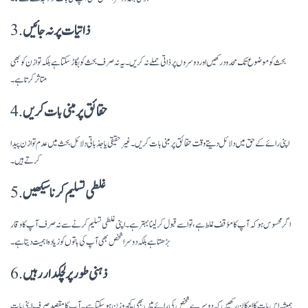
ذاتیات پر نہ جائیں
3.
بحث کو موضوع تک محدود رکھیں اور دوسروں پر ذاتی حملے نہ کریں۔ یہ نہ صرف بحث کو بگاڑ سکتا ہے بلکہ توازن کو بھی
متاثر کرتا ہے۔
حقائق پر مبنی بات کریں
4.
اپنی رائے کے حق میں دلائل دیتے وقت حقائق پر مبنی بات کریں۔ غیر حقیقی یا جذباتی دلائل بحث میں عدم توازن پیدا
کرتے ہیں۔
غلطی تسلیم کرنا سیکھیں
5.
اگر محسوس ہو کہ آپ کا مؤقف غلط ہے، تو اسے قبول کر لینا بہتر ہے۔ اپنی غلطی تسلیم کرنے سے نہ صرف آپ کا وقار
بڑھتا ہے بلکہ دوسرا شخص بھی آپ کی باتوں کو زیادہ اہمیت دیتا ہے۔
ذہنی طور پر لچکدار رہیں
6.
ہمیشہ اس بات کا امکان رکھیں کہ دوسرے شخص کی رائے میں بھی کچھ وزن ہو سکتا ہے۔ آپ کا مقصد صرف اپنی بات