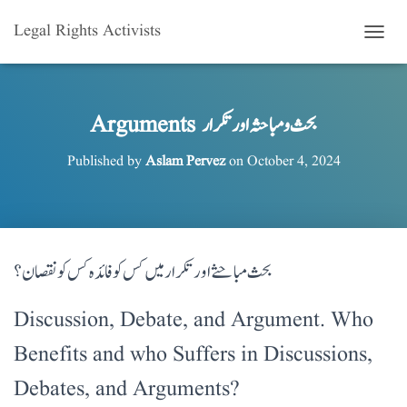
Legal Rights Activists
T
O
G
G
L
Arguments بحث و مباحثہ اور تکرار
E
N
Published by
Aslam Pervez
on
October 4, 2024
A
V
I
G
A
T
بحث مباحثے اور تکرار میں کس کو فائدہ کس کو نقصان؟
I
O
N
Discussion, Debate, and Argument. Who
Benefits and who Suffers in Discussions,
Debates, and Arguments?