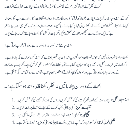
کرتے نظر آتے ہیں تو کہیں عمر کے تقاضوں کا فرق ۔ انسانوں کے خیالات ماحول کے اثرات۔
کن کے بحث و مباحثہ نہ کریں:۔ خیالات میں لاکھ فرق سہی اور افکار میں ہزاروں اختلافات سہی، ان سے جب بھی معاملہ
کیا جائے ہمیشہ مسکراہٹوں کے ساتھ محبتوں کی بنیاد پر کیا جائے۔ یا کسی جماعت سے وابستہ ہے تب بھی یہی رویہ زیادہ بہتر
ہے کہ ایک حد تک اسے صحیح اور غلط کے تعلق بتائیں مگر بات کو کبھی بھی بحث و مباحثے تک نہ جانے دیں۔
بحث مباحثے میں نقصان ہی نقصان ہے۔دوستی خراب ہوتی ہے؟
بحث مباحثہ ضروری نہیں کہ ہمیشہ نقصان دہ ہو، لیکن یہ اس بات پر منحصر ہوتا ہے کہ بحث کس انداز سے کی جا رہی ہے۔
اگر بحث میں عزت، تحمل اور سمجھ بوجھ کا دھیان رکھا جائے تو یہ تعلقات کو مضبوط بھی کر سکتی ہے۔ مگر جب بات بحث
کے دوران جذباتی ہوجاتی ہے یا دوسروں کو نیچا دکھانے کا مقصد بن جاتا ہے، تو اس سے دوستی میں تلخی آ سکتی ہے۔
بحث کے دوران چند باتیں مدنظر رکھنا فائدہ مند ہو سکتا ہے:۔
احترام اور تحمل
: اپنے دوست کے نقطہ نظر کو سننے کی کوشش کریں اور اس کی بات کو سمجھنے کی کوشش کریں۔
تنقید سے گریز
: کسی پر ذاتی تنقید کرنے کے بجائے، مسئلے پر بات کریں۔
صحیح لہجہ
: اگر لہجہ نرم اور مثبت ہو تو بات بہتر طریقے سے کی جا سکتی ہے۔
غلطی قبول کرنا
: اگر محسوس ہو کہ آپ غلط ہیں، تو اسے مان لینا دوستی کو مزید مضبوط بنا سکتا ہے۔