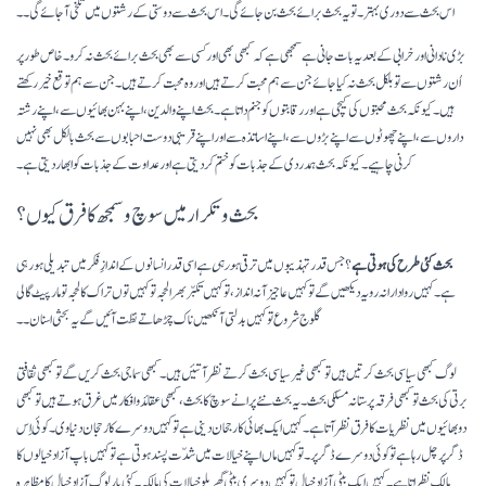
اس بحث سے دوری بہتر۔ تو یہ بحث برائے بحث بن جائے گی۔ اس بحث سے دوستی کے رشتوں میں تلخی آ جائے گی۔۔
بڑی نادانی اور خرابی کے بعد یہ بات جانی ہے سمجھی ہے کہ کبھی بھی اور کسی سے بھی بحث برائے بحث نہ کرو۔ خاص طور پر
اُن رشتوں سے تو بلکل بحث نہ کیا جائے جن سے ہم محبت کرتے ہیں اور وہ محبت کرتے ہیں۔ جن سے ہم توقع خیر رکھتے
ہیں۔ کیونکہ بحث محبتوں کی کیچی ہے اور رقابتوں کو جنم داتا ہے۔ بحث اپنے والدین، اپنے بہن بھائیوں سے، اپنے رشتہ
داروں سے، اپنے چھوٹوں سے اپنے بڑوں سے، اپنے اساتذہ سے اور اپنے قریبی دوست احبابوں سے بحث بالکل بھی نہیں
کرنی چاہیے۔ کیونکہ بحث ہمدردی کے جذبات کو ختم کر دیتی ہے اور عداوت کے جذبات کو ابھار دیتی ہے۔
بحث و تکرار میں سوچ و سمجھ کا فرق کیوں؟
بحث کئی طرح کی ہوتی ہے
؟ جس قدر تہذیبوں میں ترقی
ہورہی ہے
اسی قدر انسانوں کے اندازِ فکر میں تبدیلی ہو رہی
ہے۔ کہیں روادارانہ رویہ دیکھیں گے تو کہیں عاجیزآنہ انداز، تو کہیں تکبّر بھرا لحجہ تو کہیں توں تراک کا لحجہ تو مار پیٹ گالی
گلوج شروع تو کہیں بدلتی آنکھیں ناک چڑھاتے نظت آئیں گے یہ بحثی اسنان۔۔
لوگ کبھی سیاسی بحث کرتیں ہیں تو کبھی غیر سیاسی بحث کرتے نظر آتئیں ہیں۔ کبھی سماجی بحث کریں گے تو کبھی ثقافتی
برتی کی بحث تو کبھی فرقہ پرستانہ مسلکی بحث۔ یہ بحث نئے پرانے سوچ کا بحث، کبھی عقائد و افکار میں غرق ہوتے ہیں تو کبھی
دو بھائیوں میں نظریات کا فرق نظر آ تا ہے۔ کہیں ایک بھائی کا رجحان دینی ہے تو کہیں دوسرے کا رُحجان دنیاوی۔ کوئی اِس
ڈگر پر چل رہا ہے تو کوئی دوسرے ڈگر پر۔ تو کہیں ماں اپنے خیالات میں شدّت پسند ہوتی ہے تو کہیں باپ آزاد خیالوں کا
مالک نظر اتا ہے۔ کہیں ایک بیٹی آزاد خیال تو کہیں دوسری بیٹی گھریلو خیالات کی مالکہ۔ کئی بار لوگ آزاد خیال کا مظاہرہ