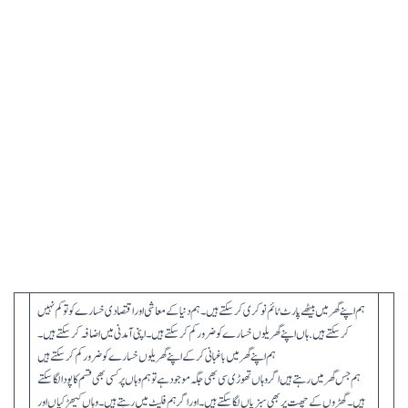
ہم اپنے گھر میں بیٹھے پارٹ ٹائم نوکری کر سکتے ہیں ۔ہم دنیا کے معاشی اور اقتصادی خسارے کو تو کم نہیں
کر سکتے ہیں. ہاں اپنے گھریلوں خسارے کو ضرور کم کر سکتے ہیں ۔ اپنی آمدنی میں اضافہ کر سکتے ہیں ۔
ہم اپنے گھر میں باغبانی کر کے اپنے گھریلوں خسارے کو ضرور کم کر سکتے ہیں
ہم جس گھر میں رہتے ہیں اگر وہاں تھوڑی سی بھی جگہ موجود ہے تو ہم وہاں پر کسی بھی قسم کا پودا لگا سکتے
ہیں ۔ گھڑوں کے چھت پر بھی سبزیاں لگا سکتے ہیں۔ اور اگر ہم فلیٹ میں رہتے ہیں ۔ وہاں کیھڑکیاں اور