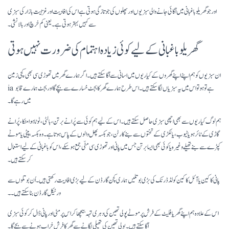
اور جو گھریلو باغبانی میں اُگائی جانے والی سبزیوں اور پھلوں کی جو تازگی ہوتی ہے اس کی افادیت اور غزایت بازار کی سبزی
سے کہیں بہتر ہوتی ہے ۔ یعنی کم خرچ اور بالا نشی ۔
گھریلو باغبانی کے لیے کوئی زیادہ اہتمام کی ضرورت نہیں ہوتی
ان سبزیوں کو ہم اپنے اپنے گھروں کے کیاریوں میں اسانی سے اُگا سکتے ہیں ۔ اگر ہمارے گھر میں تھوڑی سی بھی کچی زمین
ia ہے تو ہو تو اس میں یہ سبزیاں لگاسکتے ہیں ۔ اس طرح ہمارے گھر کا بجٹ خسارے سے بچے گا اور بجٹ ہمارے قابو
میں رہے گا ۔
ہم لوگ کیاریوں سے بھی اچھی سبزی حاصل سکتے ہیں۔ اس کے لیے ہم کوئی سے پُرانے برتن، بالٹی، ٹوٹا ہوا مٹکا، پُرانے
گاڑی کے ٹائر ہو یا ٹیوب، یا لکڑی کےتختوں سے بنے کارٹن،جو بکسہ پھل والوں کے پاس ہوتا ہے ۔وہ بکسہ، پیٹی یا موٹے
کپڑے سے بنے تھیلے وغیرہ یا کوئی بھی ایسا برتن جس میں پانی اور تھوڑی سی مٹّی جمع ہو سکے ، اس کو باغبانی کے لیے استعمال
کر سکتے ہیں ۔
پانی کا کین یا آئل کا کین کولڈ ڈرنک کی بڑی بوتلیں ہماری کچن گارڈن کے لیے بڑی افادیت رکھتی ہیں ۔ اُن بوتلوں سے
ورٹیکل گارڈن بنا سکتے ہیں ۔۔
اس کے علاوہ ہم اپنے گھر یا فلیٹ کے فرش پر موٹے پولی تھین کی دہری تہہ بیچھا کر اس پر مٹی اور پانی ڈال کر کوئی سبزی
اُگا سکتے ہیں ۔ پولی تھین کی تھیلی لگانے سے گھر کا فرش خراب ہونے سے بچے گا ۔