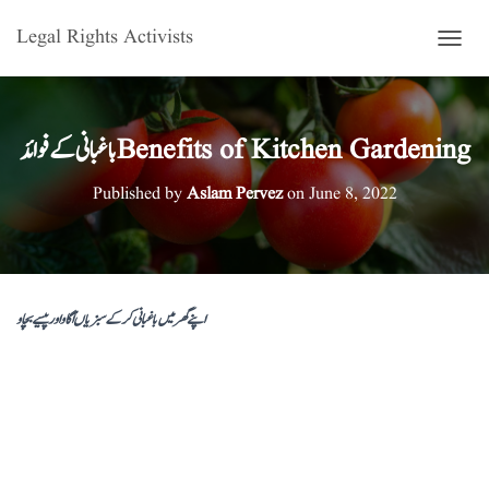
Legal Rights Activists
T
O
G
G
L
باغبانی کے فوائد Benefits of Kitchen Gardening
E
N
Published by
Aslam Pervez
on
June 8, 2022
A
V
I
G
A
T
اپنے گھر میں باغبانی کر کے سبزیاں اُگاو اور پیسے بچاو
I
O
N