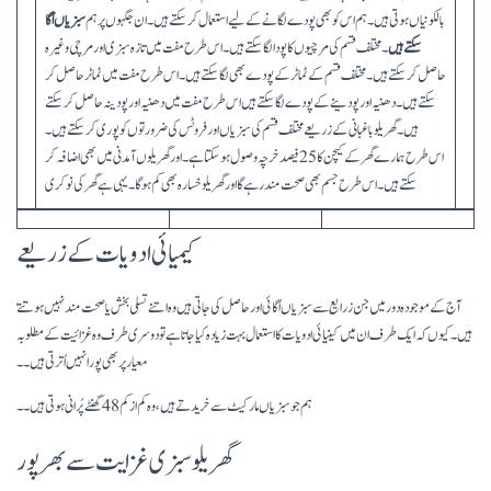
بالکونیاں ہوتی ہیں۔ ہم اس کو بھی پودے لگانے کے لیے استعمال کر سکتے ہیں ۔ ان جگہوں پر ہم
سبزیاں اُگا
سکتے ہیں
۔
مختلف قسم کی مرچیوں کا پودا لگا سکتے ہیں ۔ اس طرح مفت میں تازہ سبزی اور مرچی وغیرہ
حاصل کر سکتے ہیں ۔ مختلف قسم کے ٹماٹر کے پودے بھی لگا سکتے ہیں ۔اس طرح مفت میں ٹماٹر حاصل کر
سکتے ہیں ۔ دھنیہ اور پودینے کے پودے لگا سکتے ہیں اس طرح مفت میں دھنیہ اور پودینہ حاصل کر سکتے
ہیں ۔گھریلو باغبانی کے زریعے مختلف قسم کی سبزیاں اور فروٹس کی ضرورتوں کو پوری کر سکتے ہیں ۔
اس طرح ہمارے گھر کے کیچن کا 25 فیصد خرچہ وصول ہوسکتا ہے ۔ اور گھریلوں آمدنی میں بھی اضافہ کر
سکتے ہیں ۔ اس طرح جسم بھی صحت مند رہے گا اور گھریلو خسارہ بھی کم ہوگا ۔ یہی ہے گھر کی نوکری
کیمیائی ادویات کے زریعے
آج کے موجودہ دور میں جن زرایع سے سبزیاں اُگائی اور حاصل کی جاتی ہیں وہ اتنے تسلی بخش یا صحت مند نہیں ہوتتے
ہیں ۔ کیوں کہ ایک طرف ان میں کینیائی ادویات کا استعمال بہت زیادہ کیا جاتا ہے تو دوسری طرف وہ غزائیت کے مطلوبہ
معیار پر بھی پورا نہیں اُترتی ہیں ۔ ۔
ہم جو سبزیاں مارکیٹ سے خریدتے ہیں ، وہ کم از کم 48 گھنٹے پُرانی ہوتی ہیں ۔۔
گھریلو سبزی غزایت سے بھر پور