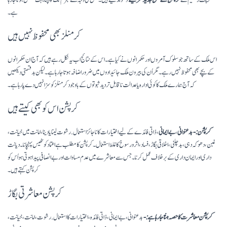
کرپٹ ریجیم نے
کرپشن کے بھی جدید طریقے
ڈھونڈ لیے ہیں۔ جس کی وجہ سے مجرم تک پہنچنا بہت مشکل ہوتا جارہا
ہے۔
کرمنلز بھی محفوظ نہیں ہیں
اس ملک کے ساتھ جو سلوک آمروں اور حکمرانوں نے کیا ہے۔ اس کے نتائج اب یہ نکل رہے ہیں کہ آج ان حکمرانوں
کے بچے بھی محفوظ نہیں رہے۔ مگر اُن کی بیرون ملک جائیدادوں میں ضرور اضافہ ہوتا جا رہا ہے۔ لیکن بدقسمتی دیکھیں
کہ آج ہمارے ملک کا کوئی ادارہ یا عدالت ناقابل تردید ثبوتوں کے باوجود کرمنلز کو سزا نہیں دے پا رہا ہے۔
کرپشن اس کو بھی کیتے ہیں
کرپشن:-
بدعنوانی
،
بے ایمانی
، ذاتی فائدے کے لیے اختیارات کا ناجائز استعمال. رشوت لینا یا دینا، امانت میں خیانت،
غبن، دھوکہ دہی، بدچلنی، اخلاقی بگاڑ، فساد، اثر و رسوخ کا غلط استعمال۔ کرپشن کا مطلب ہے اعتماد کو ٹھیس پہنچانا۔ دیانت
داری اور ایمان داری کے برخلاف عمل کرنا۔ جس سے معاشرے میں عدم مساوات اور بے انصافی پیدا ہوتی ہو اُس کو
کرپشن کہتے ہیں۔
کرپشن معاشرتی بگاڑ
کرپشن معاشرت کا حصہ بنتا جا رہا ہے:-
بدعنوانی، بے ایمانی، ذاتی فائدہ، اختیارات کا استعمال. رشوت، امانت، خیانت،