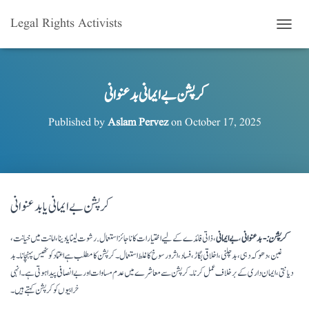
Legal Rights Activists
T
O
G
G
L
کرپشن بے ایمانی بدعنوانی
E
N
Published by
Aslam Pervez
on
October 17, 2025
A
V
I
G
A
T
کرپشن بے ایمانی یا بدعنوانی
I
O
N
کرپشن:-
بدعنوانی
،
بے ایمانی
، ذاتی فائدے کے لیے اختیارات کا ناجائز استعمال. رشوت لینا یا دینا، امانت میں خیانت،
غبن، دھوکہ دہی، بدچلنی، اخلاقی بگاڑ، فساد، اثر و رسوخ کا غلط استعمال۔ کرپشن کا مطلب ہے اعتماد کو ٹھیس پہنچانا۔ بد
دیانتی، ایمان داری کے برخلاف عمل کرنا۔کرپشن سے معاشرے میں عدم مساوات اور بے انصافی پیدا ہوتی ہے۔ انہی
خرابیوں کو کرپشن کہتے ہیں۔