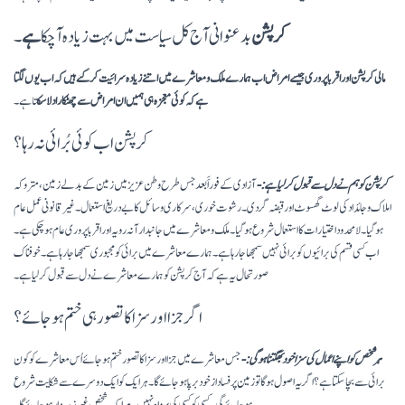
کرپشن
بدعنوانی آج کل سیاست میں بہت زیادہ آچکا
ہے
۔
مالی کرپشن اور اقربا پروری جیسے امراض اب ہمارے ملک و معاشرے میں اتنے زیادہ سرائیت کرگئے ہیں کہ اب یوں لگتا
ہے کہ کوئی معجزہ ہی ہمیں ان امراض سے چھٹکارا دلا سک
تا ہے۔
کرپشن اب کوئی بُرائی نہ رہا؟
کرپشن کو ہم نے دل سے قبول کر لیا ہے:-
آزادی کے فوراََ بعد جس طرح وطن عزیز میں زمین کے بدلے زمین، متروکہ
املاک و جائداد کی لوٹ گھسوٹ اور قبضہ گردی۔ رشوت خوری، سرکاری وسائل کا بے دریغ استعمال۔ غیر قانونی عمل عام
ہوگیا۔ لامحدود اختیارات کا استعمال شروع ہوگیا۔ ملک و معاشرے میں جانبدارآنہ رویہ اور اقربا پروری عام ہوچکی ہے۔
اب کسی قسم کی برائیوں کو برائی نہیں سمجھا جارہا ہے۔ ہمارے معاشرے میں برائی کو مجبوری سمجھا جا رہا ہے۔ خوفناک
صورتحال یہ ہے کہ آج کرپشن کو ہمارے معاشرے نے دل سے قبول کرلیا ہے۔
اگر جزا اور سزا کا تصور ہی ختم ہوجائے؟
ہر شخص کو اپنے اعمال کی سزا خود بھگتنا ہوگی :-
جس معاشر ے میں جزا اور سزا کا تصور ختم ہوجائے اُس معاشرے کو کون
برائی سے بچا سکتا ہے؟ اگر یہ اصول ہو گا تو زمین پر فساد ازخود برپا ہوجائے گا۔ ہر ایک کو ایک دوسرے سے شکایت شروع