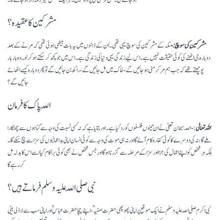
ہوجائے گی۔ کسی کو کسی کی پرواہ نہیں۔ ہر ایک شخص غیر زمہ دار ہوجائے گا۔
مشرکین کا عقیدہ؟
مشرکین
کی سوچ:-
مکہ کے مشرکین کی سوچ یہی تھی۔ اُن کے ذہنوں میں یہ بات بیٹھی ہوئی تھی کہ مرنے کے بعد
دوبارہ جی اٹھنے کی کوئی حقیقت نہیں ہے۔ اس لیے زندگی یہی دنیا کی زندگی ہے۔ اس میں جو کچھ کر سکتے ہو کر لو۔ وہ بار بار
پوچھتے تھے کہ جب ہم مر کر مٹی ہو جائیں گے، خاک میں مل جائیں گے، راکھ بن جائیں گے تو پھر دوبارہ کیسے اٹھائے
جائیں گے؟
اللّہ پاک کا فرمان
اللہ تعالیٰ
:- اللّہ سبحان تعلیٰ نے ان تینوں فلسفوں کو رد کیا ہے۔ اور بتایا ہے کہ نہ کسی نسبت کی وجہ سے گناہوں سے چھٹکارا
ملے گا، نہ کی دوسرے کا کوئی کفارہ کام آئے گا اور نہ ہی موت کی وجہ سے کوئی انسان اپنی بداعمالیوں کی سزا سے بچ سکے گا۔
بلکہ ہر شخص کو اپنے اعمال کی جزا اور سزا کے مرحلہ سے گزرنا ہوگا اور جس شخص نے بھی کوئی برا کام کیا اسے اس کا بدلہ مل
کر رہے گا
نبی صلی اللّہ علیہ وسلم فرماتے ہیں؟