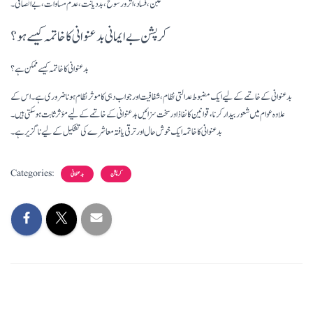
غبن، فساد، اثر و رسوخ، بددیانت، عدم مساوات، بے انصافی۔
کرپشن بے ایمانی بدعنوانی کا خاتمہ کیسے ہو؟
بدعنوانی کا خاتمہ کیسے ممکن ہے؟
بدعنوانی کے خاتمے کے لیے ایک مضبوط عدالتی نظام، شفافیت اور جواب دہی کا موثر نظام ہونا ضروری ہے۔ اس کے
علاوہ عوام میں شعور بیدار کرنا، قوانین کا نفاذ اور سخت سزائیں بدعنوانی کے خاتمے کے لیے مؤثر ثابت ہو سکتی ہیں۔
بدعنوانی کا خاتمہ ایک خوش حال اور ترقی یافتہ معاشرے کی تشکیل کے لیے ناگزیر ہے۔
Categories:
کرپشن
بدعنوانی