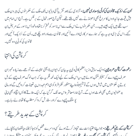
اُن کے نزدیک قانون کی کوئی باسداری نہیں:-
آزادی کے بعد تقریباً کئی دہائیوں تک ملک کے حکمرانوں کی بیرون ملک
بیش قیمت جائیدادوں کا سراغ بھی ڈھونڈنے سے نہیں ملتے تھے۔ لیکن آج صورتحال کے برعکس ہے۔ آج اس حمام میں
سب ننگے ہیں ایک جیسے ہیں۔۔ جن حکمرانوں نے اس ملک سے اس ناسور کو ختم کرنا تھا وہ خود اُس ناسور کے مریض بن
گئے۔ اس کی بڑی وجہ یہ ہے کہ ہمارے سرکاری ادارے آئین اور قانون سے ماورا ہو چکے ہیں۔ اُن کے نزدیک آئین اور
قانون کی کوئی پروہ نہیں۔
کرپشن کی انتہا
رشوت کرپشن عروج پر:-
ایک سابق وزیراعظم کا ٹی وی پر یہ بیان کہ ایوان بالا یعنی سینیٹ کے آدھے سے زیادہ ممبران
صرف پیسے دے کر سینیٹر منتخب ہوئے ہیں، یہ اس ملک کےلیے ایک لمحہ فکریہ ہے کہ جب لوگ صرف پیسے کے بل
بوتے پر حکومتوں میں شامل ہوں گے تو نتیجتاً وہ اپنے منظور نظر افراد کو ہی اہم عہدوں پر تعینات کروائیں گے اور مالی
بدعنوانیوں میں بھی ملوث ہوں گے۔ آج ہمارا معاشرہ اس حد تک گرگیا ہے کہ ایک علاقے کا ایس ایچ او بھی اپنی
پوسٹنگ پیسے دے کر اور سفارش کروا کر مطلب کا تھانہ لے رہا ہے۔
کرپشن کے جدید طریقے؟
کرپشن کے نئیے طریقے:-
جو اپنے اختیارات سے تجاوز کرتے ہوئے کسی دوسرے شخص کو ناجائز فائدہ یا نقصان پہنچائے۔