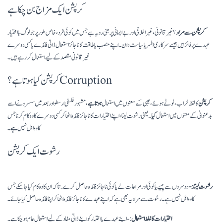
کرپشن ایک مزاج بن چکا ہے
کرپشن سے مراد
؟ غیر قانونی، غیر اخلاقی اور بے ایمانی پر مبنی رویہ ہے جس میں کوئی فرد، خاص طور پر جو لوگ با اختیار
عہدے پر فائز ہیں جیسے سرکاری افسر یا سیاست دان۔ اپنے منصب یا طاقت کا ناجائز استعمال ذاتی فائدے یا کسی دوسرے
غیر قانونی مقصد کے لیے استعمال کر رہے ہیں۔
کرپشن کیا ہوتا ہے؟ Corruption
کرپشن
کا لفظ خراب، ٹوٹے ہوئے، عیبی کے معنوں میں استعمال
ہوتا ہے
، مشہور فلسفی ارسطو اور بعد میں سسرو نے اسے
بدعنوانی کے معنوں میں استعمال
کیا
۔ یعنی رشوت لینا، اپنے اختیارات کا نا جائز فائدہ اٹھا کر کسی دوسرے کا وہ کام کرنا جس
کا وہ اہل نہیں
ہے
۔
رشوت ایک کرپشن
رشوت لینا:-
دوسروں سے پیسے یا کوئی اور مراعات لے یا کوئی ناجائز فائدہ حاصل کرے۔ تاکہ ان کا وہ کام کیا جا سکے جس
کا وہ اہل نہیں ہے۔ رشوت سے مراد یہ بھی ہے کہ اپنے عہدے کا ناجائز فائدہ اٹھا کر اپنا فائدہ حاصل کیا جائے۔
اختیارات کا غلط استعمال
:- اپنے عہدے یا اختیار کو اپنے ذاتی مفاد کے لیے استعمال عام ہو چکا ہے۔