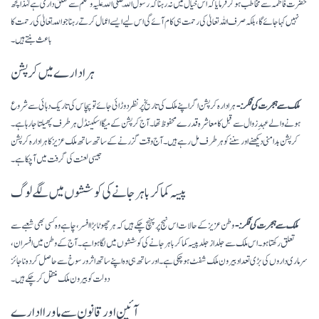
حضرت فاطمہؓ سے مخاطب ہو کر فرمایا کہ اس خیال میں نہ رہنا کہ رسول اللّہ صلی اللّہ علیہ وسلم سے تعلق داری ہے لہٰذا کچھ
نہیں کہا جائےگا، بلکہ صرف اللہ تعالیٰ کی رحمت ہی کام آئے گی اس لیے ایسے اعمال کرتے رہنا جو اللّہ تعالیٰ کی رحمت کا
باعث بنتے ہیں۔
ہر ادارے میں کرپشن
ملک سے ہجرت کی فکر:-
ہر ادارہ کرپشن اگر اپنے ملک کی تاریخ پر نظر دوڑائی جائے تو پچاس کی تاریک دہائی سے شروع
ہونے والے عہدِ زوال سے قبل کا معاشرہ قدرے محفوظ تھا۔ آج کرپشن کے میگا اسکینڈل ہر طرف پھیلتا جارہا ہے۔
کرپشن بد امنی دیکھنے اور سننے کو ہر طرف مل رہے ہیں۔ آج وقت گزرنے کے ساتھ ساتھ ملک عزیز کا ہر ادارہ کرپشن
جیسی لعنت کی گرفت میں آچکا ہے۔
پیسہ کما کر باہر جانے کی کوششوں میں لگے لوگ
ملک سے ہجرت کی فکر:-
وطن عزیز کے حالات اس نہج پر پہنچ چکے ہیں کہ ہر چھوٹا بڑا افسر، چاہے وہ کسی بھی شعبے سے
تعلق رکھتا ہو۔ اس ملک سے جلد از جلد پیسہ کما کر باہر جانے کی کوششوں میں لگا ہوا ہے۔ آج کے وطن میں افسران،
سرماری داروں کی بڑی تعداد بیرون ملک شفٹ ہوچکی ہے۔ اور ساتھ ہی وہ اپنے ساتھ اثر و رسوخ سے حاصل کردہ ناجائز
دولت کو بیرون ملک منتقل کرچکے ہیں۔
آئین اور قانون سے ماورا ادارے