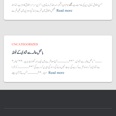
حسنِ اخلاق، کمالِ دین کی علامت ہے
امام ابن القیم رحمہ اللہ فرماتے ہیں:“دین سراسر اخلاق کا نام ہے، لہٰذا جو
Read more
شخص اخلاق میں تم سے بڑھ گیا، وہ دین میں بھی تم سے
UNCATEGORIZED
با عمل عالمہ سے شادی کے فوائد
*۔۔۔۔۔”با عمل عالمہ سے شادی…”**۔۔۔۔۔۔۔۔۔آج معاشرے میں ایک زہر گھولا جا رہا ہے…**”عالمہ
سے شادی نہ کرنا، وہ نخرے کرے گی، بات نہیں مانے گی، زندگی اجیرن کر دے گی”**۔۔۔۔۔۔۔۔رکو! ذرا
Read more
سوچو…**۔۔۔۔۔۔۔۔جس نے قرآن سینے