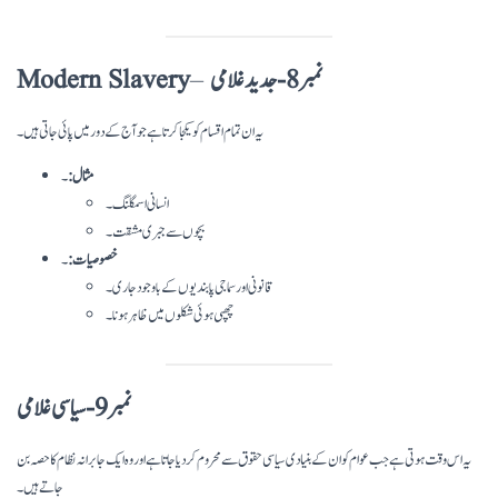
نمبر 8- جدید غلامی
–
Modern Slavery
یہ ان تمام اقسام کو یکجا کرتا ہے جو آج کے دور میں پائی جاتی ہیں۔
مثال:
۔
انسانی اسمگلنگ۔
بچوں سے جبری مشقت۔
خصوصیات:
۔
قانونی اور سماجی پابندیوں کے باوجود جاری۔
چھپی ہوئی شکلوں میں ظاہر ہونا۔
نمبر 9- سیاسی غلامی
یہ اس وقت ہوتی ہے جب عوام کو ان کے بنیادی سیاسی حقوق سے محروم کر دیا جاتا ہے اور وہ ایک جابرانہ نظام کا حصہ بن
جاتے ہیں۔