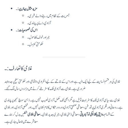
مزید مثال یہاں پر :
۔
آمریت کے نظام میں رہنے والے شہری۔
آزادیِ رائے پر پابندی۔
اس کی خصوصیات:
۔
جبر اور خوف کا ماحول۔
حکومتی کنٹرول۔
غلامی کا تعارف:۔
غلامی کی ہر قسم انسانیت کے لیے ایک المیہ ہے، اور اس کے خاتمے کے لیے انفرادی، اجتماعی، اور حکومتی سطح پر جدوجہد
ضروری ہے۔ غلامی سے آزادی تک کا سفر طے کرنے میں ہزاروں سال لگ گئے۔
غلامی سے سیاسی آزادی تک کا سفر بہت تویل ہے مگر ابھی تک مکمل آزدی نصیب نہیں ہے۔ ذہن سوچ سمجھ پر پابندی
ہے۔ روحانی اور فکری آزادی پر قدغن، معاشی صنعتی آزادی دور دور تکا اس کا نام نشان نہیں۔ اور شخصی آزادی۔ اور غلامی
کے اقسام
روایتی یا کلاسیکی
نوآبادیاتی
، معاشی ذہنی غلامی، جبری جدید غلامی۔
معاشی غلامی
شکلیں بدل کر ہمارے
معاشرے میں تاحال جاری ہے۔