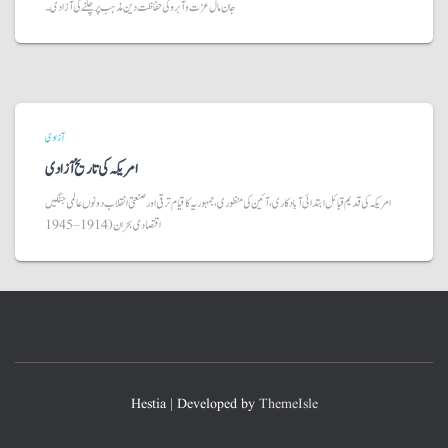
جان مال عزت و آبرو کی حفاظت دین مذہب پر چلنے کی آزادی۔
آزادی
امریکہ کی تاریخ آزادی
امریکہ کی قدیم قبائل ابتدائی آبادکاری، آئین کی منظوری، جمہوریہ کا قیام ترقی اور صنعتی انقلاب دونوں عالمی جنگیں
اقتصادی بحران (1914 – 1945
Hestia | Developed by
ThemeIsle