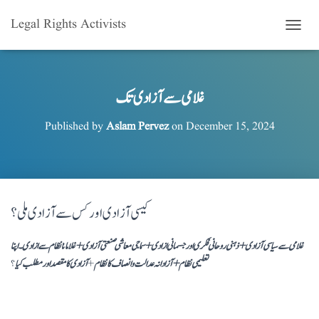
Legal Rights Activists
T
O
G
G
L
غلامی سے آزادی تک
E
N
Published by
Aslam Pervez
on
December 15, 2024
A
V
I
G
A
T
کیسی آزادی اور کس سے آزادی ملی؟
I
O
N
غلامی سے سیاسی آزادی+ ذہنی روحانی فکری اور جسمانی ازادی+سماجی معاشی صنعتی آزادی+ غلامانا نظام سے ازادی۔ اپنا
تعلیمی نظام+ آزادانہ عدالت و انصاف کا نظام
+
آزادی کا مقصد اور مطلب کیا
؟