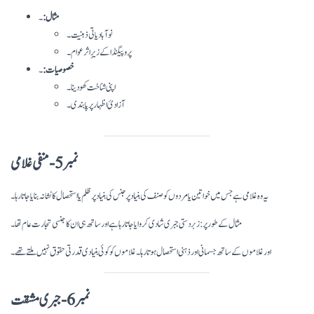
مثال:
۔
نوآبادیاتی ذہنیت۔
پروپیگنڈا کے زیرِ اثر عوام۔
خصوصیات:
۔
اپنی شناخت کھو دینا۔
آزادیٔ اظہار پر پابندی۔
نمبر 5- منفی غلامی
یہ وہ غلامی ہے جس میں خواتین یا مردوں کو صنف کی بنیاد پر جنس کی بنیاد پر ظلم یا استحصال کا نشانہ بنایا جاتا رہا۔
مثال کے طور پر: زبردستی جبری شادی کروایا جاتا رہا ہے اور ساتھ ہی ان کا جنسی تجارت عام تھا۔
اور غلاموں کے ساتھ جسمانی اور ذہنی استحصال ہوتا رہا۔ غلاموں کو کوئی بنیادی قدرتی حقوق نہیں ملتے تھے۔
نمبر 6- جبری مشقت