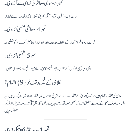
نمبر 3- سماجی معاشرتی غلامی سے آزادی۔
ذات پات، نسل پرستی، یا صنفی تفریق جیسی سماجی زنجیروں سے چھٹکارا۔
نمبر 4- معاشی صنعتی آزادی۔
غربت اور معاشی استحصال کے خلاف جدوجہد، اور خودمختاری حاصل کرنے کی کوششیں۔
نمبر 5- شخصی آزادی۔
انفرادی سطح پر لوگوں کے حقوق، جیسے تعلیم کا حق، مساوی مواقع، اور جمہوری حقوق۔
غلامی کے فیل وقت نو {9} اقسام؟
غلامی کی مختلف اقسام ہیں، جو انسانی تاریخ کے مختلف ادوار اور معاشرتی نظاموں میں مختلف انداز میں رائج رہی ہیں۔ یہ
اقسام نہ صرف ماضی کے دور سے متعلق ہیں بلکہ بعض صورتوں میں جدید دور میں بھی نظر آتی ہیں۔ درج ذیل غلامی کی
اہم اقسام ہیں: