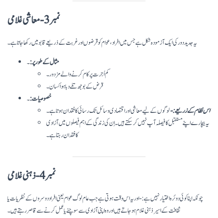
نمبر 3- معاشی غلامی
یہ جدید دور کی ایک آزمودہ شکل ہے جس میں افراد، عوام کو قرضوں اور غربت کے ذریعے قابو میں رکھا جاتا ہے۔
مثال کے طور پر:
۔
کم اُجرت پر کام کرنے والے مزدور۔
قرض کے بوجھ تلے دبا ہوا کسان۔
خصوصیات:
۔
اس نظام کے زریعے:-
لوگوں کے لیے معاشی اور اقتصادی وسائل تک رسائی کا فقدان ہوتا ہے۔
یہ بیچارے اپنے مستقبل کا فیصلہ آپ نہیں کر سکتے ہیں۔ اِن کی زندگی کے اہم فیصلوں میں آزادی
کا فقدان رہتا ہے۔
نمبر 4- ذہنی غلامی
چونکہ اپنا کوئی دوئرہ اختیار نہیں ہے:- اور یہ اس وقت ہوتی ہے جب عام لوگ عوام یعنی افراد دوسروں کے نظریات یا
ثقافت کے اسیر ذہنی غلام ہو جاتے ہیں اور وہ اپنی آزادی سے سوچنے یا عمل کرنے سے قاصر رہتے ہیں۔