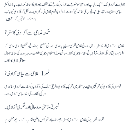
غلامی سے آزادی تک” ایک دلچسپ اور وسیع موضوع ہے جو انسانی تاریخ کے مختلف پہلوؤں کا احاطہ کرتا ہے۔ یہ جملہ اکثر
سیاسی، سماجی، اور تہذیبی تبدیلیوں کی نمائندگی کرتا ہے جو افراد یا اقوام غلامی کی زنجیروں سے نکل کر آزادی کی جانب
بڑھتے ہوئے تجربہ کرتے ہیں۔
ممکنہ غلامی سے آزادی کا سفر؟
غلامی سے آزادی تک کا سفر۔ ذہنی روحانی غلامی فکری سوچ پر پابندی۔ معاشی صنعتی بے انصافی، شخصی آزادی غلامی کے
اقسام روایتی کلاسیکی غلامی، نوآبادیاتی، نظام کا جبری نفاذ۔ معاشی عدل استحکام، جبری مشقت اور جدید دور کی غلامی تاحال
معاشی غلامی کا شکار۔
نمبر 1- غلامی سے سیاسی آزادی؟
قوموں کی آزادی کی تحریکیں، جیسے برصغیر میں تحریکِ آزادی، افریقی ممالک کی نوآبادیاتی تسلط سے آزادی ساتھ ہی
امریکی انقلاب کی ابتدا سیاسی آزادی سے ۔
نمبر 2- ذہنی، روحانی اور فکری آزادی۔
فکر اور نظریے کی غلامی سے آزادی کا سفر، جیسے فلسفیانہ تحریکیں یا علمی انقلاب کے زریعے ممکن ہے