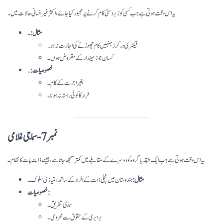
یہ اس وقت ہوتی ہے جب کسی کو زبردستی کام کرنے پر مجبور کیا جائے، اکثر غیر انسانی حالات میں۔
مثال:
۔
فیکٹری ورکرز جنہیں کام چھوڑنے کی اجازت نہ ہو۔
کسان جو زمیندار کے مقروض ہوں۔
خصوصیات:
۔
بغیر اجرت کے کام۔
فرار کا کوئی راستہ نہ ہونا۔
نمبر 7- سماجی غلامی
یہ اس وقت ہوتی ہے جب ایک طبقہ یا گروہ کو دوسرے کے مقابلے میں کمتر سمجھا جاتا ہے، جیسے ذات پات کا نظام۔
مثال:
ہندوستان میں نچلی ذات کے افراد کے ساتھ امتیازی سلوک۔
خصوصیات:
سماجی تفریق۔
برابری کے حقوق سے محرومی۔