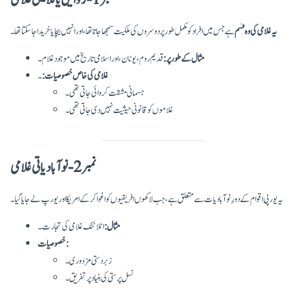
نمبر 1- روایتی یا کلاسیکی غلامی
یہ غلامی کی وہ قسم
ہے جس میں افراد کو مکمل طور پر دوسروں کی ملکیت سمجھا جاتا تھا، اور انہیں بیچا یا خریدا جا سکتا تھا۔
مثال کے طور پر:
قدیم روم، یونان، اور اسلامی تاریخ میں موجود غلام۔
غلامی کی خاص خصوصیات:
۔
جسمانی مشقت کروائی جاتی تھی۔
غلاموں کو قانونی حیثیت نہیں دی جاتی تھی۔
نمبر 2- نوآبادیاتی غلامی
یہ یورپی اقوام کے دورِ نوآبادیات سے متعلق ہے، جب لاکھوں افریقیوں کو اغوا کر کے امریکا اور یورپ لے جایا گیا۔
مثال:
اٹلانٹک غلامی کی تجارت۔
خصوصیات:
زبردستی مزدوری۔
نسل پرستی کی بنیاد پر تفریق۔