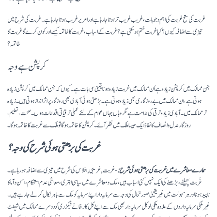
غربت کی ستح غربت کی اہم وجوہات، غریب غریب تر ہوتا جا رہا ہے اور امریر غریب ہوتا جا رہا ہے۔ غربت کی شرح میں
تیزی سے اضافہ کیوں؟ کیا غربت ختم ہو سکتی ہے؟ غربت کے اسباب ، غربت کا خاتمہ کیسے اور کون کرے گا غربت کا
خاتمہ؟
کرپشن ہے وجہ
جن ممالک میں کرپشن زیادہ ہے اُن ممالک میں غربت زیادہ ہونا یقینی سی بات ہے ۔ کیوں کہ جن ممالک میں کرپشن زیادہ
ہو تی ہے، ان ممالک میں بے روزگاری بھی زیادہ ہوتی ہے۔ بڑھتی ہوئی آبادی بھی روزگار پر اثر انداز ہوتی ہیں ۔ زیادہ
ترممالک میں۔ آبادی زیادہ ترقی کی علامت ہے مگر وہاں جہاں عوام کے لئے عملی ترقیاتی اقدامات ہوں۔ صحت، تعلیم،
روزگار عدل و انصاف کا نفاذ ایک جیسا ملک میں نظر آئے۔کرپشن کا خاتمہ ہوگا تو ملک سے غربت کا خاتمہ ہوگا۔
غربت کی بڑھتی ہوئی شرح کی وجہ؟
ہمارے معاشرے میں غربت کی بڑھتی ہوئی شرح:
-غربت, غریبی, افلاس کی شرح میں تیزی سے اضافہ ہو رہا ہے۔
غُربت پھیلنے، بڑھنے کی ایک نہیں کئی اسباب ہیں، ملک و معاشرے میں سیاسی ابتری، معاشی عدم استحکام، امن و آما کا
ناپید ہونا اور ہر سہولت میں غیر یقینی صورتحال کی وجہ سے سرمایہ دار اپنے سرمایہ کو ملک سے باہر نکال کر لے جا رہے ہیں۔
غیر ملکی سرمایہ داروں کے علاوہ ملکی لوکل سرمایہ دار بھی ملک سے اپنے کل کارخانے فیکڑری کو دوسرے ممالک میں شیفٹ