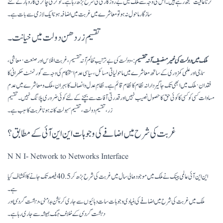
کرنا عافیت سمجھ رہے ہیں۔ اس کی وجہ سے ملک میں بے روزگاری کی شرح بڑھ رہا ہے۔ نوکری چاکری کاروبار کے لئے
سازگار ماحول نہ ہو تو معاشرے میں غربت میں اضافہ ہونا ایک لازمی سے بات ہے۔
تقسیم زر دھن دولت میں خیانت۔
ملک میں دولت کی غیر منصیف آنہ تقسیم
:-د
ولت کی بے ترتیب ظالم آنہ تقسیم
، غربت افلاس اور صنعت · معاشی،
سماجی اور علمی کمزوری کے ساتھ معاشرے میں ماحولیاتی مسائل، سیاسی عدم استحکام کی وجہ سے گورنمنٹ حکمرانی کا
فقدان· ملک میں ابھی تک جاگیردارانہ نظام کا نظام قائم ہے۔ نظامِ عدل و انصاف کا بہران، ملک و معاشرے میں عدم
مساوات کسی کو کسی کا کوئی حق کا حصول نصیب نہیں اور قدرتی آفات سے بچنے کے لئے کوئی ضروری پلانگ نہیں۔ تقسیم
زر، تقسیم دولت، تقسیم سہولت کا نہ ہونا غربت کا سبب ہے۔
غربت کی شرح میں اضافے کی وجوہات این این آئی کے مطابق؟
N N I- Network to Networks Interface
این این آئی عالمی بینک نے ملک میں موجودہ مالی سال میں غربت کی شرح بڑھ کر 40.5 فیصد تک جانے کا انکشاف کیا
ہے۔
ملک میں غربت کی شرح میں اضافے کی بنیادی وجوہات سات دہائیوں سے جاری کرپشن
بدامنی ، دہشت گردی اور
دہشت گردی کے خلاف جنگ
ہمیشہ سے جاری رہا ہے۔