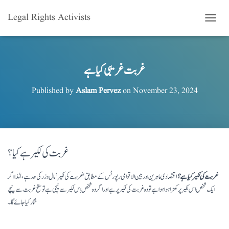
Legal Rights Activists
T
O
G
G
L
غربت غریبی کیا ہے
E
N
Published by
Aslam Pervez
on
November 23, 2024
A
V
I
G
A
T
غربت کی لکیر ہے کیا؟
I
O
N
غربت کی لکیر کیا ہے؟
اقتصادی ماہرین اور بین الاقوامی رپورٹس کے مطابق ‘
غربت
کی لکیر’ مال و زر کی حد
ہے
، لہٰذا اگر
ایک شخص اس لکیر پر کھڑا ہوا ہوا ہے تو وہ غربت کی لکیر پر ہےاور اگر وہ شخص اِس لکیر سے نیچی ہے تو ستح غربت سے نیچے
شمار کیا جائے گا۔