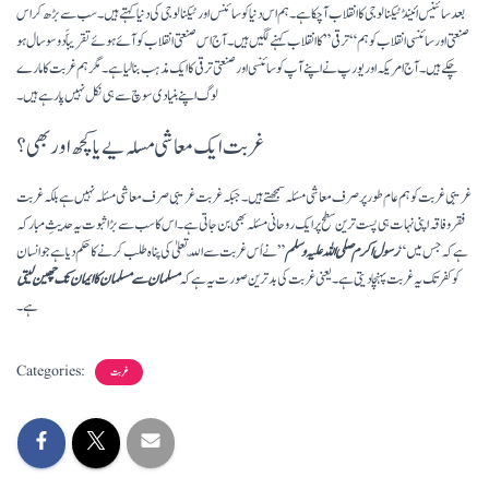
بعد سائینس ائینڈ ٹیکنالوجی کا انقلاب آچکا ہے۔ ہم اس دنیا کو سائنس اور ٹیکنالوجی کی دنیا کہتے ہیں۔ سب سے بڑھ کر اس
صنعتی اور سائنسی انقلاب کو ہم “ترقی” کا انقلاب کہنے لگیں ہیں۔ آج اس صنعتی انقلاب کو آئے ہوئے تقریباََ دو سو سال ہو
چکے ہیں۔ آج امریکہ اور یورپ نے اپنے آپ کو سائنسی اور صنعتی ترقی کا ایک مذہب بنا لیا ہے۔ مگر ہم غربت کا مارے
لوگ اپنے بنیادی سوچ سے ہی نکل نہیں پارہے ہیں۔
غربت ایک معاشی مسلہ یے یا کچھ اور بھی؟
غریبی غربت کو ہم عام طور پر صرف معاشی مسئلہ سمجھتے ہیں۔ جبکہ غربت غریبی صرف معاشی مسئلہ نہیں ہے بلکہ غربت
فقر و فاقہ اپنی نہات ہی پست ترین سطح پر ایک روحانی مسئلہ بھی بن جاتی ہے۔ اس کا سب سے بڑا ثبوت یہ حدیثِ مبارکہ
ہے کہ جس میں “
رسول اکرم صلی اللہ علیہ وسلم
” نے اُس غربت سے اللّہ تعلیٰ کی پناہ طلب کرنے کا حکم دیا ہے جو انسان
کو کفر تک یہ غربت پہنچا دیتی ہے۔ یعنی غربت کی بدترین صورت یہ ہے کہ
مسلمان سے مسلمان کا ایمان تک چھین لیتی
ہے۔
Categories:
غربت