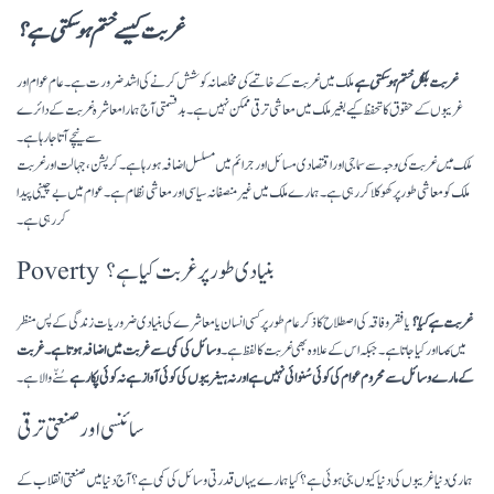
غربت کیسے ختم ہوسکتی ہے؟
غربت بلکل ختم ہوسکتی ہے
ملک میں
غربت کے
خاتمے
کی
مخلصانہ کوشش کرنے کی اشد ضرورت ہے۔ عام عوام اور
غریبوں
کے
حقوق کا تحفظ کیے بغیر ملک میں معاشی ترقی ممکن نہیں ہے۔ بدقسمتی آج ہمارا معاشرہ
غربت
کے دائرے
سے نیچے آتا جا رہا ہے۔
ملک میں غربت کی وجہ
سے سماجی اور اقتصادی مسائل اور جرائم میں مسلسل اضافہ ہورہا ہے۔ کرپشن، جہالت اور
غربت
ملک کو معاشی طور پر کھوکلا کر رہی ہے۔ ہمارے ملک میں غیر منصفانہ سیاسی اور معاشی نظام ہے۔ عوام میں بے چینی پیدا
کر رہی ہے۔
Poverty بنیادی طور پر غربت کیا ہے؟
غربت ہے کیا؟
یا فقر و فاقہ کی اصطلاح کا ذکر عام طور پر کسی انسان یا معاشرے کی بنیادی ضروریات زندگی کے پس منظر
میں
ک
ہا اور کیا جاتا
ہے
۔ جبکہ اس کے علاوہ بھی
غربت
کا لفظ ہے۔
وسائل کی کمی سے غربت میں اضافہ ہوتا ہے۔ غربت
کے مارے وسائل سے محروم عوام کی کوئی سُنوائی نہیں ہے اور نہ ہیغریبوں کی کوئی آواز ہے نہ کوئی پکار ہے
سُنّے والا ہے۔
سائنسی اور صنعتی ترقی
ہماری دنیا غریبوں کی دنیا کیوں بنی ہوئی ہے؟ کیا ہمارے یہاں قدرتی وسائل کی کمی ہے؟ آج دنیا میں صنعتی انقلاب کے