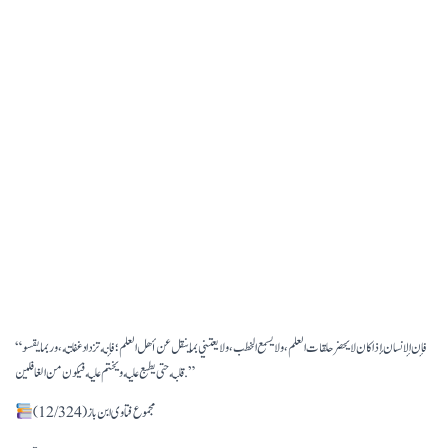
“فإن الإنسان إذا كان لا يحضر حلقات العلم، ولا يسمع الخطب، ولا يعتني بما ينقل عن أهل العلم؛ فإنه تزداد غفلته، وربما يقسو
قلبه حتى يطبع عليه ويختم عليه فيكون من الغافلين.”
مجموع فتاوى ابن باز (12/324)