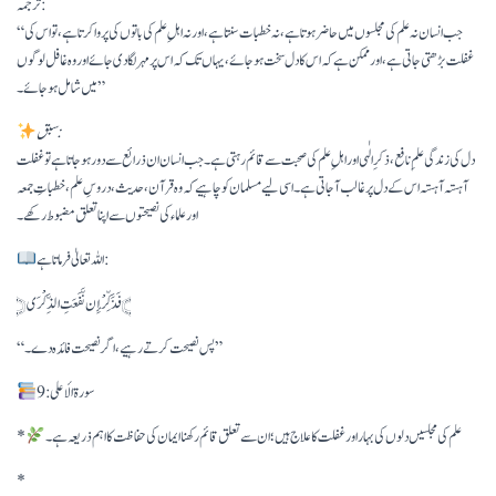
ترجمہ:
“جب انسان نہ علم کی مجلسوں میں حاضر ہوتا ہے، نہ خطبات سنتا ہے، اور نہ اہلِ علم کی باتوں کی پروا کرتا ہے، تو اس کی
غفلت بڑھتی جاتی ہے، اور ممکن ہے کہ اس کا دل سخت ہو جائے، یہاں تک کہ اس پر مہر لگا دی جائے اور وہ غافل لوگوں
میں شامل ہو جائے۔”
سبق:
دل کی زندگی علمِ نافع، ذکرِ الٰہی اور اہلِ علم کی صحبت سے قائم رہتی ہے۔ جب انسان ان ذرائع سے دور ہو جاتا ہے تو غفلت
آہستہ آہستہ اس کے دل پر غالب آ جاتی ہے۔ اسی لیے مسلمان کو چاہیے کہ وہ قرآن، حدیث، دروسِ علم، خطباتِ جمعہ
اور علماء کی نصیحتوں سے اپنا تعلق مضبوط رکھے۔
اللہ تعالیٰ فرماتا ہے:
﴿فَذَكِّرْ إِن نَّفَعَتِ الذِّكْرَى﴾
“پس نصیحت کرتے رہیے، اگر نصیحت فائدہ دے۔”
سورۃ الأعلى: 9
علم کی مجلسیں دلوں کی بہار اور غفلت کا علاج ہیں؛ ان سے تعلق قائم رکھنا ایمان کی حفاظت کا اہم ذریعہ ہے۔
*
*