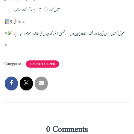
“پس نصیحت کرتے رہیے، اگر نصیحت فائدہ دے۔”
سورۃ الأعلى: 9
علم کی مجلسیں دلوں کی بہار اور غفلت کا علاج ہیں؛ ان سے تعلق قائم رکھنا ایمان کی حفاظت کا اہم ذریعہ ہے۔
*
*
Categories:
UNCATEGORIZED
0 Comments