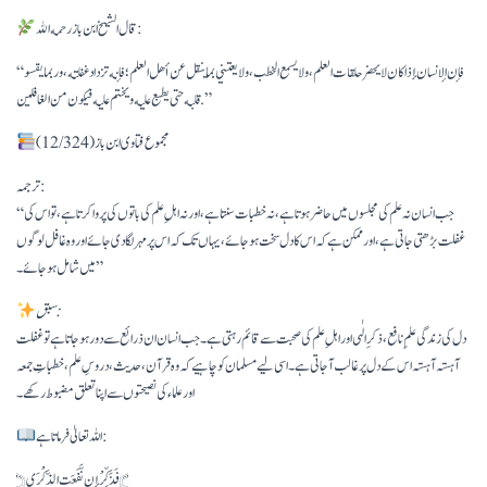
قال الشيخ ابن باز رحمه الله:
“فإن الإنسان إذا كان لا يحضر حلقات العلم، ولا يسمع الخطب، ولا يعتني بما ينقل عن أهل العلم؛ فإنه تزداد غفلته، وربما يقسو
قلبه حتى يطبع عليه ويختم عليه فيكون من الغافلين.”
مجموع فتاوى ابن باز (12/324)
ترجمہ:
“جب انسان نہ علم کی مجلسوں میں حاضر ہوتا ہے، نہ خطبات سنتا ہے، اور نہ اہلِ علم کی باتوں کی پروا کرتا ہے، تو اس کی
غفلت بڑھتی جاتی ہے، اور ممکن ہے کہ اس کا دل سخت ہو جائے، یہاں تک کہ اس پر مہر لگا دی جائے اور وہ غافل لوگوں
میں شامل ہو جائے۔”
سبق:
دل کی زندگی علمِ نافع، ذکرِ الٰہی اور اہلِ علم کی صحبت سے قائم رہتی ہے۔ جب انسان ان ذرائع سے دور ہو جاتا ہے تو غفلت
آہستہ آہستہ اس کے دل پر غالب آ جاتی ہے۔ اسی لیے مسلمان کو چاہیے کہ وہ قرآن، حدیث، دروسِ علم، خطباتِ جمعہ
اور علماء کی نصیحتوں سے اپنا تعلق مضبوط رکھے۔
اللہ تعالیٰ فرماتا ہے:
﴿فَذَكِّرْ إِن نَّفَعَتِ الذِّكْرَى﴾