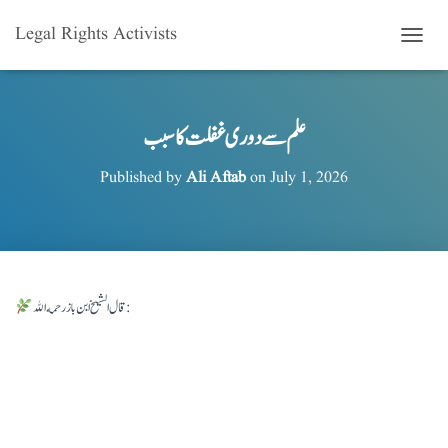
Legal Rights Activists
T
O
G
G
L
علم سے دوری غفلت کا سبب
E
N
Published by
Ali Aftab
on
July 1, 2026
A
V
I
G
A
T
I
قال الشيخ ابن باز رحمه الله:
O
N