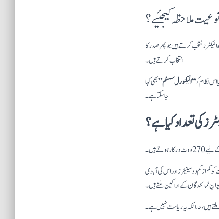
وعیت ملاحظہ کیجئیے؟
لیکٹرز منتخب کرتے ہیں جو پھر صدر کا
انتخاب کرتے ہیں۔
ا اس نظام کو
“الیکٹورل سسٹم”
بھی کہا
جا سکتا ہے۔
کم از کم دو سینیٹرز اور اس کی آبادی
 ملتے ہیں، حالانکہ یہ ریاست نہیں ہے۔