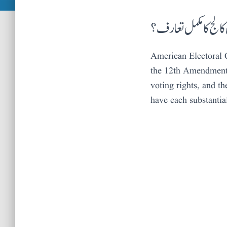
 کالج کا مکمل تعارف؟
American Electoral C
the 12th Amendment r
voting rights, and th
have each substantia