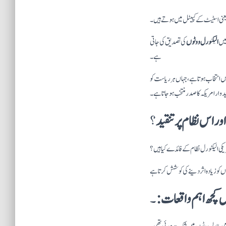
ں یعنی اسٹیٹ کے کپیٹل میں ہوتے ہیں۔
یں
الیکٹورل ووٹوں
کی تصدیق کی جاتی
ہے۔
ِ نمائندگان میں انتخاب ہوتا ہے، جہاں ہر ریاست کو
؟
یکی الیکٹورل نظام کے فائدے کیا ہیں؟
وں کو زیادہ اثر دینے کی کوشش کرتا ہے
۔