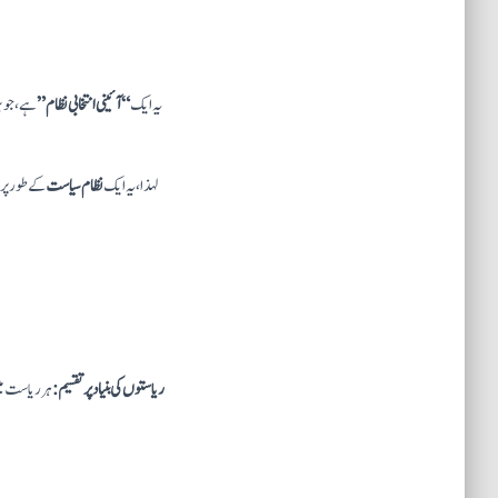
یہ ایک
“آئینی انتخابی نظام”
ہے، جو ب
لہذا، یہ ایک
نظام سیاست
کے طور پر س
ریاستوں کی بنیاد پر تقسیم:
ہر ریاست میں