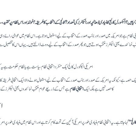
یا ہیں؟ الیکٹورل کالج کا بنیادی ڈھانچہ اور الیکٹرز کی تعداد؟ کالج کے انتخاب کا طریقہ؟ فوائد اور اس نظام پر تنقید، 
تخابی نظام ہے جو امریکہ میں صدر اور نائب صدر کے انتخاب کے لیے استعمال ہوتا ہے۔ اس نظام میں عوامی رائے 
نتخب نمائندے یعنی الیکٹرز منتخب ہوتے ہیں جو پھر صدر کے انتخاب کے لیے ووٹ ڈالتے ہیں۔ یہاں اس کا تفصی
امریکی الیکٹورل کالج ایک منفرد انتخابی نظام سیاست ہے یا نظام حکومت ہے یہ ک
ایک حصہ ہے، کیونکہ یہ امریکہ کے صدر اور نائب صدر کے انتخاب کے لیے استعمال ہونے والا ایک انتخابی طریقہ کار 
کا حصہ نہیں ہے بلکہ ایک
انتخابی نظام
ہے جس کے ذریعے عوام منتخب نمائندوں یعنی الیکٹرز کے 
اس
کالج”
کہا جاتا ہے۔ یہ انتخابی نظام بنیادی طور پر امریکی آئین کے تحت کام کرتا ہے اور اس نظام میں بنیادی طور پر