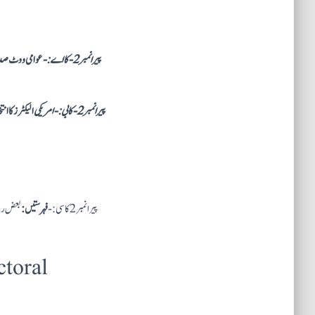
پیرا نمبر 2- کا اے:-
عوامی ووٹ صدر
پیرا نمبر 2- کا بی:- امریکی
الیکٹرز کا ان
پیرا نمبر 2 کا سی:-
فہرستیں:
بعض ریا