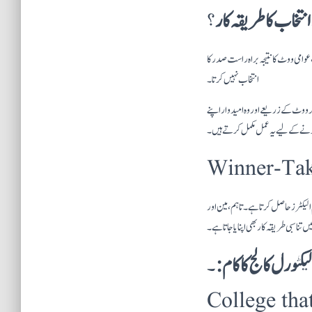
؟
وامی ووٹ کا نتیجہ براہ راست صدر کا
انتخاب نہیں کرتا۔
ر ووٹ کے زریعے اور وہ امیدوار اپنے
ب کرنے کے لیے یہ عمل مکمل کرتے ہیں۔
Winner-Tak
کٹرز حاصل کرتا ہے۔ تاہم، مین اور
ں تناسبی طریقہ کار بھی اپنایا جاتا ہے۔
۔ Elections: What Is the Electoral
College tha