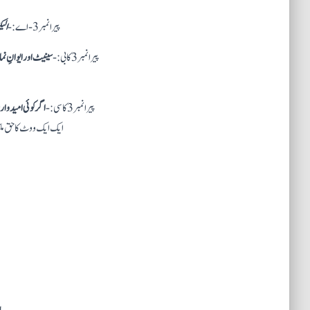
پیرا نمبر 3- اے:-
الی
پیرا نمبر 3 کا بی:-
سینیٹ اور ایوانِ ن
پیرا نمبر 3 کا سی :-
اگر کوئی امیدوار 270 ووٹ حاصل نہیں کر پاتا تو؟
ایک ایک ووٹ کا حق ملتا ہے۔ امریکہ کے 50 میں سے 26 ریاستوں یعنی 26 اسٹیٹس کے ووٹوں کی