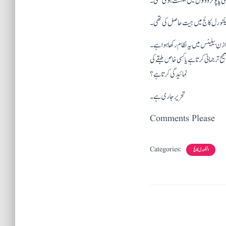
می پاپولر ووٹوں میں شکست ہوئی تھی۔
لیکٹورل کالج میں جیت حاصل کی تھی۔
حفظ اور متوازن بیلینس میں یہ نظام رکھا ہوا ہے۔
یح ترجمانی کرتا ہے یا کسی خاص طبقے کی
نمائیدگی کرتا ہے؟
تحریر جاری ہے۔
Comments Please
Categories:
الیکٹورل کالج