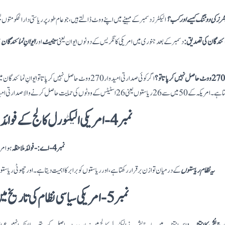
کٹرز کی ووٹنگ کیسے اور کب؟
الیکٹرز دسمبر کے مہینے میں اپنے ووٹ ڈالتے ہیں، جو عام طور پر ریاستی دارالحکومتو
مائندگان کی تصدیق:
دسمبر کے بعد جنوری میں امریکی کانگریس کے دونوں ایوان یعنی
سینیٹ
اور
ایوانِ نمائندگان
م
اگر کوئی صدارتی امیدوار 270 ووٹ حاصل نہیں کر پاتا تو ایوان
 حمایت حاصل کرنے والا صدارتی امیدوار امریکہ کا صدر منتخب ہوجاتا ہے۔
نمبر 4- امریکی الیکٹورل کالج کے فوائد اور اس نظام پر تنقید
نمبر 4-اے :- فوائد ملاحظہ
ہو امر
یہ نظام ریاستوں
کے درمیان توازن برقرار رکھتا ہے، اور ریاستوں کو برابر کا اہمیت دیتا ہے۔ اور چھوٹی ریاست
نمبر 5- امریکی سیاسی نظام کی تاریخ میں کچھ اہم واقعات: