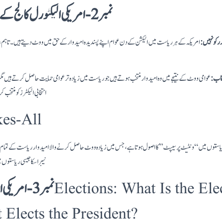
نمبر 2- امریکی الیکٹورل کالج کے انتخاب کا طریقہ کار
 کو نہیں:
امریکہ کے ہر ریاست میں الیکشن کے دن عوام اپنے پسندیدہ امیدوار کے حق میں ووٹ دیتے ہیں۔ تاہم، ع
تخاب:
عوامی ووٹ کے نتیجے میں وہ امیدوار منتخب ہوتے ہیں جو ریاست میں زیادہ تر عوامی حمایت حاصل کرتے ہیں مگ
انتخابی الیکٹرز کو منتخ
es-All
ستوں میں “ونٹیٹ پرسیپٹ” کا اصول ہوتا ہے، جس میں زیادہ ووٹ حاصل کرنے والا امیدوار ریاست کے تمام الی
نیبراسکا جیسی ریاستوں می
نمبر 3- امریکی الیکٹورل کالج کا کام:
t Elects the President?