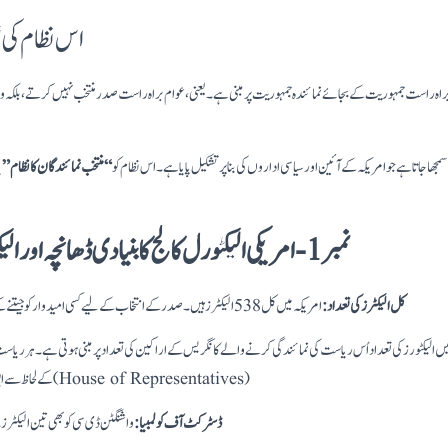
اس نظام کی ن
راہ راست جمہوریت کے بجائے نمائندہ جمہوریت پر مبنی ہے۔ یعنی، عوام براہ راست صدر منتخب نہیں کرتے، بلکہ وہ ا
مجھا جاتا ہے جو امریکہ کے آئین اور سیاسی اداروں کی بنا پر تشکیل پایا ہے۔ اس نظام کو
“منتخب نمائندگان کا نظام”
ی
نمبر 1- امریکی الیکٹورل کالج کا بنیادی ڈھانچہ اور الیکٹرز کی تعداد کیا ہے؟
کل الیکٹرز کی تعداد:
امریکہ میں کل 538 الیکٹرز ہیں۔ صدر کے انتخاب کے لیے کسی امیدوار کو جیتنے کے لیے 270 ووٹ درکار ہوتے ہیں۔
 الیکٹورز کی تعداد اُس ریاست کی نمائندگی کرنے والے کانگریس کے اراکین کی تعداد پر مبنی ہوتی ہے۔ ہر ریاست کو 
کے لحاظ سے ایوانِ نمائندگان کے اراکین ملتے ہیں۔ (House of Representatives)
ڈسٹرکٹ آف کولمبیا:
واشنگٹن ڈی سی کو بھی تین الیکٹرز