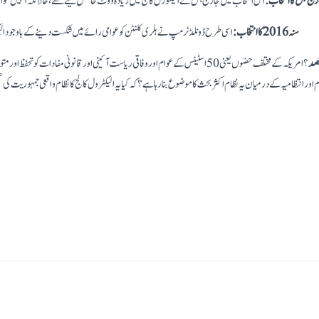
رج بُش کا انتخاب:
اس انتخاب میں جارج بش نے الیکٹورل کالج میں زیادہ ووٹ حاصل کیے تھے، حالانکہ انہیں عوا
سنہ 2016 کا انتخاب:
اسی طرح ڈونلڈ ٹرمپ نے ہلری کلنٹن کو عوامی رائے میں شکست دینے کے باوجود ا
قصد
؟ امریکہ کے مختلف حصّوں یعنی 50 اسٹیٹس کے عوام اور وفاقی ریاست آئینی اور قانونی مفادات کو ت
ر انتظامیہ کے درمیان یہ نظام اکثر بحث کا موضوع بنا رہا ہے؟ کہ کیا یہ الیکٹرول کالج کا نظام واقعی جمہوریت کی صح