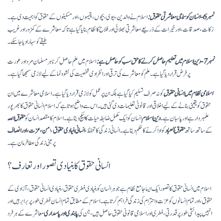
نمبر 6- انسان کو سماجی معاشرتی حقوق:
اسلام نے والدین، بیوی، بچوں، یتیموں، اور مسکینوں کے حقوق کو اہمیت دی ہے۔
زکات، صدقات، اور خیرات کے ذریعے معاشرتی بھلائی اور فلاح کا نظام بنایا گیا ہے تاکہ معاشرے کے کمزور اور غریب
طبقے کو سہارا دیا جا سکے۔
نمبر 7- دین اسلام میں تعلیم حاصل کرنے کا حق سب کو حاصل ہے:
اسلام میں علم حاصل کرنا ہر مسلمان مرد اور عورت
پر فرض قرار دیا گیا ہے۔ علم کو معاشرے کی ترقی اور انفرادی شخصیت کی نشوونما کے لیے لازمی سمجھا گیا ہے۔
اسلامی نظام میں انسانی حقوق
کو نہ صرف تسلیم کیا گیا ہے بلکہ ان پر عمل کو لازمی قرار دیا گیا ہے۔ اسلامی معاشرے میں ان
حقوق کو یقینی بنانے کے لیے اخلاقی اور قانونی تعلیمات دی گئی ہیں۔ اس سے واضح ہوتا ہے کہ اسلام انسانی حقوق کا بھرپور
علمبردار ہے اور پاسبان ہے۔
دین اسلام
انسان کو ایک مکمل ضابطہ حیات کا پیکج دیتا ہے۔ اسلام کا مقصد انسان کو
حقوق اللّہ
کے ساتھ ساتھ
حقوق اُلعباد
کو ادا کرنے کا حکم دیتا ہے۔ انسانی زندگی کا تحفظ،
انسانی بنیادی حقوق
، ا
من، عزت، اور انصاف
پر مبنی زندگی عطا فرمان ہے۔
انسانی حقوق کا بنیادی تصور اور تعارف؟
اسلام میں انسانی حقوق کا تصور ایک ایسا جامع نظام ہے جو ہر انسان کو بنیادی فطری حقوق، بنیادی انسانی حقوق، آزادی کے
حقوق، اور تمام انسانوں کو عزت و احترام کی زندگی فراہم کرتا ہے۔ اسلام کے مطابق تمام انسان فطری طور پر برابر ہیں اور
انہیں پیدائشی طور پر قدرتی، فطری اور اسلامی قانونی حقوق حاصل ہیں، جن کی
پابندی اور پاسداری
معاشرے کے ہر فرد