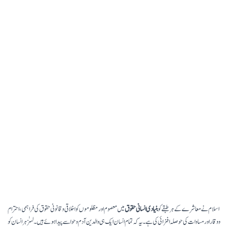
اسلام نے معاشرے کے ہر طبقے کو
بنیادی انسانی حقوق
میں معصوم اور مظلوموں کو اخلاقی و قانونی حقوق کی فراہمی، احترام
و وقار اور مساوات کی حوصلہ افزائی کی ہے۔ یہ کہ تمام انسان ایک ہی والدین آدم و حوا سے پیدا ہوئے ہیں۔ لہزٰ ہر انسان کو