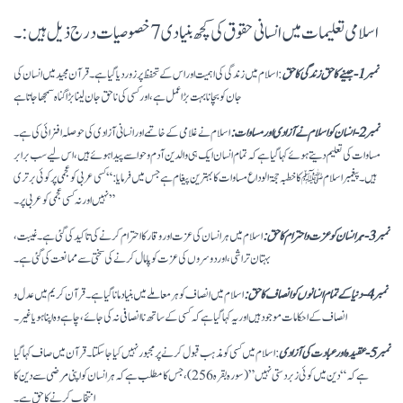
اسلامی تعلیمات میں انسانی حقوق کی کچھ بنیادی 7 خصوصیات درج ذیل ہیں:۔
نمبر 1- جینے کا حق زندگی کا حق
: اسلام میں زندگی کی اہمیت اور اس کے تحفظ پر زور دیا گیا ہے۔ قرآن مجید میں انسان کی
جان کو بچانا بہت بڑا عمل ہے، اور کسی کی ناحق جان لینا بڑا گناہ سمجھا جاتا ہے
نمبر 2- انسان کو اسلام نے آزادی اور مساوات:
اسلام نے غلامی کے خاتمے اور انسانی آزادی کی حوصلہ افزائی کی ہے۔
مساوات کی تعلیم دیتے ہوئے کہا گیا ہے کہ تمام انسان ایک ہی والدین آدم و حوا سے پیدا ہوئے ہیں، اس لیے سب برابر
ہیں۔ پیغمبر اسلام ﷺ کا خطبہ حجۃ الوداع مساوات کا بہترین پیغام ہے جس میں فرمایا: “کسی عربی کو عجمی پر کوئی برتری
نہیں اور نہ کسی عجمی کو عربی پر۔”
نمبر 3- ہر انسان کو عزت و احترام کا حق:
اسلام میں ہر انسان کی عزت اور وقار کا احترام کرنے کی تاکید کی گئی ہے۔ غیبت،
بہتان تراشی، اور دوسروں کی عزت کو پامال کرنے کی سختی سے ممانعت کی گئی ہے۔
نمبر 4- دنیا کے تمام انسانوں کو انصاف کا حق:
اسلام میں انصاف کو ہر معاملے میں بنیاد مانا گیا ہے۔ قرآن کریم میں عدل و
انصاف کے احکامات موجود ہیں اور یہ کہا گیا ہے کہ کسی کے ساتھ ناانصافی نہ کی جائے، چاہے وہ اپنا ہو یا غیر۔
نمبر 5- عقیدہ اور عبادت کی آزادی
: اسلام میں کسی کو مذہب قبول کرنے پر مجبور نہیں کیا جا سکتا۔ قرآن میں صاف کہا گیا
ہے کہ “دین میں کوئی زبردستی نہیں” (سورہ بقرہ 256)، جس کا مطلب ہے کہ ہر انسان کو اپنی مرضی سے دین کا
انتخاب کرنے کا حق ہے۔