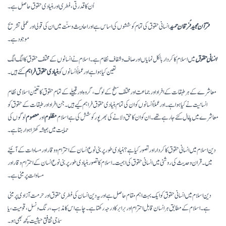
اُن کا قدرتی، فطری اور بنیادی حقوق حاصل ہے۔
قرآن مجید فُرقان حمید
انسانی حقوق کی تمام کوششوں کی اساس ہے اور احادیث و سنّت میں ان کی قولی اور عملی تشریح
موجود ہے۔
انسانی حقوق
میں اسلام کا کردار بالکل نمایاں اور صاف و شفاف نظام ہے ۔ اسلام نے انسانوں کے مختلف حقوق کا الگ الگ
تعین کیا ہوا ہے اور عملاََ انسانوں کو
بنیادی حقوق فراہم
کئے ہیں ۔
معاشرے کے ہر طبقات کے افراد اور جماعت اور مختلف سطح کے لوگ، گروہ اور قبیلے کے تمام حقوق کا تعیّن اسلامی نظام
انسانیت نے کیا ہوا ہے۔ اور عملاً انسانوں کو ان کی تمام بنیادی حقوق فراہم کیے ہیں ۔ جن افراد اور طبقات کے حقوق کو
معاشرے میں پامال کئے جا رہے تھے۔ ان کو ان کا حق دلانے کی بھر پور کوشش کی ہے اسلام
مظلوم
اور
معصوم
لوگوں کی
حمایت میں ہمیشہ کھڑا ہوا رہتا ہے ۔
دین اسلام میں انسانی حقوق کا کردار اور تصور کیا ہے؟ بنیادی طور پر بنی نوع انسان کے احترام و وقار اور مساوات کے آئینے
میں ۔ قران و حدیث کی روشنی میں انسانی حقوق کی اہمیت۔ اسلام کا تصور بنیادی طور پر بنی نوع انسان کے احترام وقار اور
مساوات پر مبنی ہے۔
دین اسلام میں انسانی حقوق کو ایک بہت اہم مقام حاصل ہے اور یہ دین انسان کی فطری حقوق اور حرمت آزادی پر مبنی
ہے۔ اسلام کے مطابق ہر انسان قابل احترام اور برابر کا درجہ رکھتا ہے۔ چاہے اس کا مذہب، رنگ و نسل، قومیت، یا
سماجی ثقافتی حیثیت کچھ بھی ہو۔