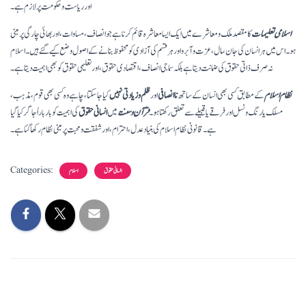
اور ریاست و حکومت پر لازم ہے۔
اسلامی تعلیمات
کا مقصد ملک و معاشرے میں ایک ایسا معاشرہ قائم کرنا ہے جو انصاف، مساوات، اور بھائی چارگی پر مبنی
ہو۔ اس میں ہر انسان کی جان، مال، عزت و آبرو اور ہر قسم کی آزادی کو محفوظ بنانے کے اصول وضع کیے گئے ہیں۔ اسلام
نہ صرف ذاتی حقوق کی ضمانت دیتا ہے بلکہ سماجی انصاف، اقتصادی حقوق، اور تعلیمی حقوق کو بھی اہمیت دیتا ہے۔
نظام اسلام
کے مطابق کسی بھی انسان کے ساتھ
ناانصافی
اور
ظلم و زیادتی نہیں
کیا جا سکتا، چاہے وہ کسی بھی قوم، مذہب،
مسلک یا رنگ و نسل اور فرقے یا قبیلے سے تعلق رکھتا ہو۔
قرآن و سنت
میں
انسانی حقوق
کی اہمیت کو بار بار اُجاگر کیا گیا
ہے۔ قانونی نظام اسلام کی بنیاد عدل، احترام، اور شفقت و محبت پر مبنی نظام رکھا گئا ہے۔
Categories:
انسانی حقوق
اسلام