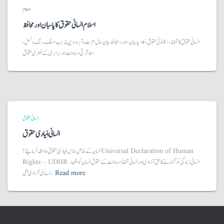
اسلام
اسلام انسانی حقوق کا پاسبان اور محافظ
انسانی حقوق کا تحفظ، -قانونی حقوق-کا-پاسبان-اور-محافظ جان، مال عزت و آبرو، دین مذہب مسلک، رنگ و نسل،
معاشرتی مساوات اور برابری کے فطری حقوق
انسانی حقوق
انسانی بنیادی حقوق
انسان کے خاص خاس بنیادی حقوق ملاحظہ فرمائیے؟ Universal Declaration of Human
Rights – UDHR انسانی زندگی کو گزارنے کا حق آزادی اور انسانی تحفظ مساوات کے حقوق انسان کو اظہار
Read more
رائے کی آزادی ملنی