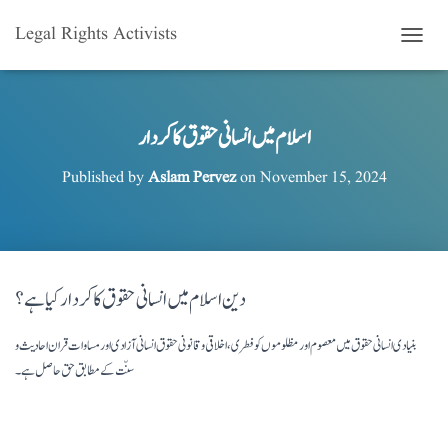
Legal Rights Activists
T
O
G
G
L
اسلام میں انسانی حقوق کا کردار
E
N
Published by
Aslam Pervez
on
November 15, 2024
A
V
I
G
A
T
دین اسلام میں انسانی حقوق کا کردار کیا ہے؟
I
O
N
بنیادی انسانی حقوق میں معصوم اور مظلوموں کو فطری، اخلاقی و قانونی حقوق انسانی آزادی اور مساوات قران احادیث و
سنّت کے مطابق حق حاصل ہے۔