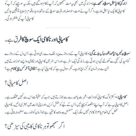
زندگی کا نیا سبق سوچ و سمجھ ہے:-
زندگی میں کبھی یہ مت سمجھیں کہ آپ ناکام ہو گئے ہیں، بلکہ یہ سوچیے کہ آپ کو
کامیابی کا ایک نیا سبق ملا ہے۔ اگر آپ نے ہمت، حوصلہ اور مثبت سوچ کے ساتھ دوبارہ قدم بڑھایا، تو یقین جانیں
کامیابی آپ کی منتظر ہوگی۔
کامیابی اور ناکامی ایک سوچ کا فر
ق ہے۔
سوچ بدلیں دنیا خودبخود بدل جائے گی:-
کامیابی آپ کے دروازے پر دستک دے رہی ہوتی ہے، بس دل کے دروازے
کو اُمید کی کنجی سے کھولنے کی دیر ہوتی ہے۔ زندگی ایک سفر ہے، اور اس سفر میں کامیابی اور ناکامی دو ایسے موڑ ہوتے ہیں
جن سے ہر انسان کو گزرنا پڑتا ہے۔ مگر سوال یہ ہے کہ کامیابی کیا ہے؟
ناکامی آخر کس چیز کا نام
ہے؟
اصل کامیابی؟
کامیابی:-
اکثر لوگ کامیابی کو دولت، شہرت یا عہدے سے جوڑتے ہیں، جب کہ حقیقت اس سے کہیں مختلف ہے۔
اصل کامیابی یہ ہے کہ آپ اپنے مقصد کو پہچانیں، اُس کے لیے کوشش کریں، اور اپنی ذات میں بہتری لائیں۔ کامیابی
محض کسی انعام یا اعزاز کا نام نہیں، بلکہ ایک مسلسل جدوجہد کا نتیجہ ہے جو انسان کو اندر سے مضبوط بناتی ہے۔
اگر سمجھو تو ہر ناکامی کامیبی کی سیڑھی؟