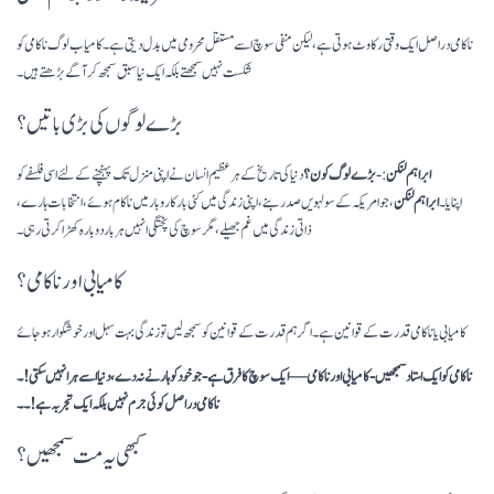
ناکامی دراصل ایک وقتی رکاوٹ ہوتی ہے، لیکن منفی سوچ اسے مستقل محرومی میں بدل دیتی ہے۔ کامیاب لوگ ناکامی کو
شکست نہیں سمجھتے بلکہ ایک نیا سبق سمجھ کر آگے بڑھتے ہیں۔
بڑے لوگوں کی بڑی باتیں؟
ابراہم لنکن
:-
بڑے لوگ کون؟
دنیا کی تاریخ کے ہر عظیم انسان نے اپنی منزل تک پہنچنے کے لئے اسی فلسفے کو
اپنایا۔
ابراہم لنکن
، جو امریکہ کے سولہویں صدر بنے، اپنی زندگی میں کئی بار کاروبار میں ناکام ہوئے، انتخابات ہارے،
ذاتی زندگی میں غم جھیلے، مگر سوچ کی پختگی انہیں ہر بار دوبارہ کھڑا کرتی رہی۔
کامیابی اور ناکامی؟
کامیابی یا ناکامی قدرت کے قوانین ہے۔ اگر ہم قدرت کے قوانین کو سمجھ لیں تو زندگی بہت سہل اور خوشگوار ہوجائے
ناکامی کو ایک استاد سمجھیں- کامیابی اور ناکامی — ایک سوچ کا فرق ہے- جو خود کو ہارنے نہ دے، دنیا اسے ہرا نہیں سکتی!۔
ناکامی دراصل کوئی جرم نہیں بلکہ ایک تجربہ ہے!۔۔
کبھی یہ مت سمجھیں؟