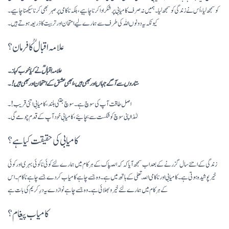
کو سمجھ لیا، اُس نے زندگی کو سمجھ لیا۔ ہمیں نہ صرف کامیابی پر شکر ادا کرنا چاہیے، بلکہ ناکامی پر صبر بھی کرنا سیکھنا چاہیے۔
کیونکہ یہ دونوں اللہ کی طرف سے ہمارے لیے امتحان اور تربیت کا ذریعہ ہوتے ہیں۔
علامہ اقبالؒ کا فرمان؟
علامہ اقبالؒ نے کیا خوب کہا:۔
ستاروں سے آگے جہاں اور بھی ہیں، ابھی عشق کے امتحان اور بھی ہیں!
۔
اصل طاقت آپ کی سوچ ہے۔ سوچ جتنی بلند، کامیابی اتنی قریب!۔
لہٰذا اپنی سوچ کو شکست سے بچائیے، کامیابی خود آپ کے قدم چومے گی۔
کامیابی کی حقیقت کیا ہے؟
زندگی کے اتنے سال گزرنے کے بعد اب سمجھ آیا کہ کہ اللّہ پاک کے ہر کام میں ہمارے لئے کوئی نا کوئی بہری اور کوئی
خیر پوشیدہ ہوتی ہے۔ کامیابی اور ناکامی اللّہ تعلی کے ہاتھ میں ہے۔ وہ جسے چاہے کامیاب کردے جسے چاہے ناکام۔ اس
کے ہر کام میں ہمارے لئے خیر و بھلائی ہے۔ وہ جسے چاہے نواز دے یہ درِ کریم کی بات ہے
کامیاب پیغام؟