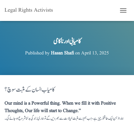
Legal Rights Activists
T
O
G
G
L
کامیابی اور ناکامی
E
N
Published by
Hasan Shafi
on
April 13, 2025
A
V
I
G
A
T
کامیاب انسان کے مثبت سوچ؟
I
O
N
Our mind is a Powerful thing. When we fill it with Positive
Thoughts, Our life will start to Change.”
ہمارا ذہن ایک طاقتور چیز ہے، جب ہم اِسے مثبت خیالات سے بھر دیں گے تو ہماری زندگی بدلنا شروع ہو جائے گی۔