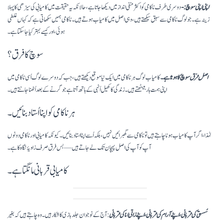
اپنی اپنی سوچ:-
دوسری طرف ناکامی کو اکثر منفی انداز میں دیکھا جاتا ہے، حالانکہ یہ حقیقت میں کامیابی کی سیڑھی کا پہلا
زینہ ہے۔ جو لوگ ناکامی سے سبق سیکھتے ہیں، وہی اصل میں کامیاب ہوتے ہیں۔ ناکامی ہمیں سکھاتی ہے کہ کہاں غلطی
ہوئی، اور کیسے بہتر کیا جا سکتا ہے۔
سوچ کا فرق؟
اصل فرق سوچ کا ہوتا ہے۔
کامیاب لوگ ہر ناکامی میں ایک نیا موقع دیکھتے ہیں، جب کہ دوسرے لوگ اُسی ناکامی میں
اپنی ہمت ہار بیٹھتے ہیں۔ زندگی کا کھیل اُنہی کے ہاتھ آتا ہے جو گرنے کے بعد اُٹھنا جانتے ہیں۔
ہرناکامی کو اپنا اُستاد بنائیں۔
لہٰذا، اگر آپ کامیاب ہونا چاہتے ہیں تو ناکامی سے گھبرائیں نہیں، بلکہ اُسے اپنا استاد بنائیں۔ کیونکہ کامیابی اور ناکامی دونوں
آپ کو آپ کی اصل پہچان تک لے جاتے ہیں — بس فرق صرف زاویۂ نگاہ کا ہے۔
کامیابی قربانی مانگتا ہے۔
سُستی کی قربانی، اپنے آرام کی قربانی، اپنے زاتی انا کی قربانی
: آج کے نوجوان جلد بازی کا شکار ہیں۔ وہ چاہتے ہیں کہ بغیر