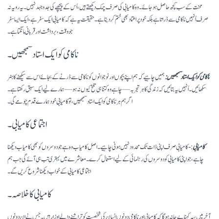
محنت کے سب کچھ حاصل ہو جائے۔ وہ کامیابی کی صرف چمک دیکھتے ہیں، اُس کے پیچھے کی جدوجہد نہیں۔ یہ رویہ نہ
صرف اُنہیں ناکامی سے ڈراتا ہے بلکہ خود پر اعتماد بھی ختم کر دیتا ہے۔ حقیقت یہ ہے کہ کامیابی ایک سفر ہے، ایک ایسا سفر
جو وقت، برداشت اور قربانی مانگتا ہے۔
ناکامی کو ایک استاد سمجھیں۔
ناکامی کو ایک استاد سمجھیں:
ہمیں چاہیے کہ ہم اپنے بچوں اور نوجوانوں کو ناکامی سے ڈرنے کے بجائے اس سے سیکھنے کا ہنر
سکھائیں۔ اُنہیں یہ بتائیں کہ زندگی کا ہر تجربہ — چاہے وہ کتنا ہی تلخ کیوں نہ ہو — ہمارے لیے ایک سبق رکھتا ہے۔
اگر ہم ہر ناکامی کو ایک استاد سمجھیں، تو کامیابی خود ہمارے قدم چومے گی۔
اجتماعی کامیابی۔
کامیابی
:- کامیابی صرف اپنی ذات تک محدود نہیں ہونی چاہیے۔ اصل کامیاب وہ ہے جو دوسروں کو بھی کامیاب دیکھنا
چاہے، جو اپنی کامیابی کو دوسروں کی رہنمائی کے لیے استعمال کرے۔ معاشرے میں بہتری تب ہی آئے گی جب ہم
اجتماعی کامیابی کے خواب دیکھنا شروع کریں گے۔
کامیابی کا خلاصہ۔
آخر میں، یہ کہنا بے جا نہ ہوگا کہ کامیابی اور ناکامی دونوں انسان کی شخصیت کو تراشنے والے اوزار ہیں۔ جس نے ان دونوں