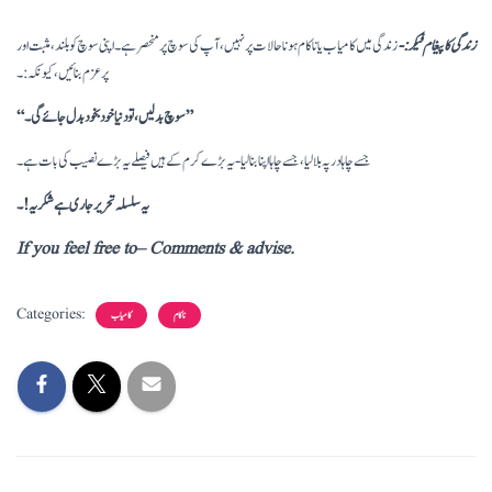
زندگی کا پیغام فیکر:-
زندگی میں کامیاب یا ناکام ہونا حالات پر نہیں، آپ کی سوچ پر منحصر ہے۔ اپنی سوچ کو بلند، مثبت اور
پرعزم بنائیں، کیونکہ:۔
“سوچ بدلیں، تو دنیا خود بخود بدل جائے گی۔”
جسے چاہا در پہ بلا لیا ،جسے چاہا اپنا بنا لیا- یہ بڑے کرم کے ہیں فیصلے یہ بڑے نصیب کی بات ہے۔
یہ سلسلہ تحریر جاری ہےشکریہ!۔
If you feel free to– Comments & advise.
Categories:
ناکام
کامیاب