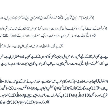
“{إِنْ تَتُوبَا إِلَى اللَّهِ فَقَدْ صَغَتْ قُلُوبُكُمَا وَإِنْ تَظَاهَرَا عَلَيْهِ فَإِنَّ اللَّهَ هُوَ مَوْلَاهُ وَجِبْرِيلُ وَصَالِحُ الْمُؤْمِنِينَ وَالْمَلَائِكَةُ بَعْدَ ذَلِكَ ظَهِير} .”[التحريم: 4]
! اگر تم اللہ کے سامنے تو بہ کرلو تو تمہارے دل مائل ہورہے ہیں، اور اگر (اسی طرح) پیغمبر کے مقابلہ میں تم دونوں 
پیغمبر کا رفیق اللہ ہے اور جبرئیل (علیہ السلام) ہے اور نیک مسلمان ہیں اور (ان کے علاوہ) فرشتے (
یعنی بے شک اللہ تعالیٰ اورجبریل اور نیک اہلِ ایمان، رسول اللہ صلی 
اپنے لیے بھی، فرشتے کے لیے بھی اور خواص اہلِ ایمان(یعنی نیکوکاروں)کے لیے بھی یہ لفظ استعمال فرمایاہے، جس 
للہ علیہ وآلہ وسلم کے مولیٰ (رفیق، دوست، ساتھی)ہیں، اور یہ لقب انہیں خود بارگاہِ ایزدی سے عطاہواہے۔ اس لیے لف
 کا استعمال قرآنِ مجید، اور احادیثِ مبارکہ اورکلامِ عرب میں موجودہے، علماءِ عرب نے اس کے پچاس سے زائد معانی
) آزاد کردہ غلام ( 15 ) عام غلام ( 16 ) تابع، پیرو کار وغیرہ ( 17 ) غلام آزاد کرنے والا