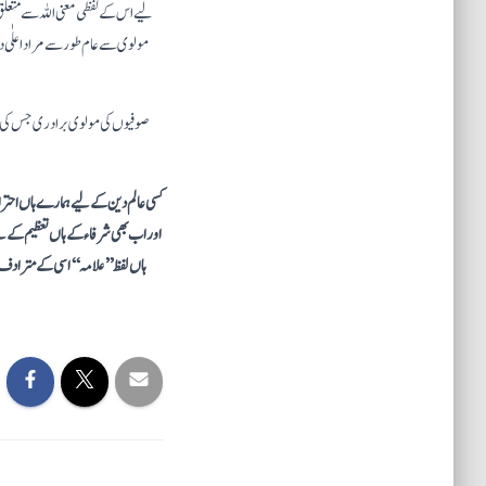
لیے اس کے لفظی معنی اللہ سے متعلق یا 
مولوی سے عام طور سے مراد اعلٰی د
کسی عالم دین کے لیے ہمارے ہاں احتراماً
اور اب بھی شرفاء کے ہاں تعظیم کے لیے ہی
ہاں لفظ ’’علامہ‘‘اسی کے مترادف ا