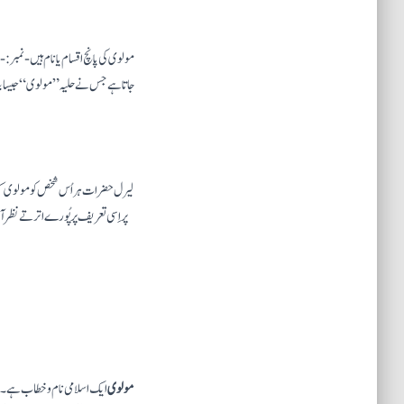
جاتا ہے جس نے حلیہ ”مولوی“ جیسا بنای
لیرل حضرات ہر اُس شخص کو مولوی ک
پر اِسی تعریف پر پُورے اترتے نظر 
مولوی
ایک اسلامی نام و خطاب ہے۔ لفظ