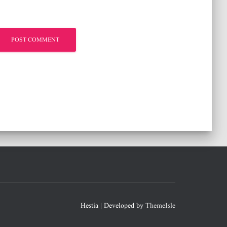
Hestia | Developed by
ThemeIsle