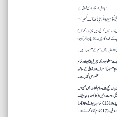
چنانچہ ارشاد باری تعالیٰ ہے:
کا روائیاں کرتی رہیں تو (یاد رکھو کہ)
آپ کے) مددگار ہیں۔ (از بیان القرآن)
اللہ علیہ وآلہ وسلم کے ’’مولیٰ‘‘ ہیں۔
سے معلوم ہواکہ جبریلِ امین اور تمام
ظِ ’’مولیٰ‘‘ صرف اللہ تعالیٰ کے ساتھ
مخصوص نہیں ہے۔
 بیان کیے ہیں، عام لُغات میں بھی اس
کے 17 سے زائد معانی بآسانی دست یاب ہیں، مثلاً : (1) پروردگار ( 2 ) مالک آقا ( 3 ) کسی کام کا منتظم یا انجام دینے والا ( 4 ) مخلص دوست ( 5 ) ساتھی رفیق دوست وغیرہ ( 6 ) معاہدہ یا حلیف
( 7 ) آنے والا مہمان ( 8 ) پڑوسی (9) شریک اور ساجھی ( 10 ) جمائی یا داماد ( 11 ) باپ کی طرف سے رشتہ دار، جیسے: چچا یا چچا زاد بھائی ( 12 ) انعام دینے والا ( 13 ) انعام دیا جانے ولا ( 14
۔