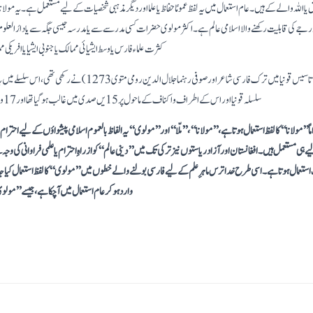
اللہ والے کے ہیں۔ عام استعمال میں یہ لفظ عمومًا حفاظ یا علما اور دیگر مذہبی شخصیات کے لیے مستعمل ہے۔ یہ مولانا یا م
رجے کی قابلیت رکھنے والا اسلامی عالم ہے۔ اکثر مولوی حضرات کسی مدرسے سے یا مدرسہ جیسی جگہ سے یا دارُالع
کثرت علماء فارس یا وسط ایشیائی ممالک یا جنوبی ایشیا یا افری
صوفیوں کی مولوی برادری جس کی تاسیس قونیا میں ترک فارسی شاعر اور صوفی رہنما
سلسلہ قونیا اور اس کے اطراف و اکناف کے ماحول پر 15 یں صدی میں غالب ہو گیا تھا اور 17 ویں صدی میں یہ استنبول تک بہنچ گیا تھا
 ’’مولانا‘‘ کا لفظ استعمال ہوتا ہے، ’’مولانا‘‘ ، ’’ملّا‘‘ اور ’’مولوی‘‘ یہ الفاظ بالعموم اسلامی پیشواؤں کے لیے ا
 مستعمل ہیں۔ افغانستان اور آزاد ریاستوں نیز ترکی تک میں ’’دینی عالم‘‘ کو ازراہِ احترام یا علمی فراوانی کی وجہ سے ’
ستعمال ہوتا ہے۔ اسی طرح خداترس ماہرِ علم کے لیے فارسی بولنے والے خطوں میں ’’مولوی‘‘ کا لفظ استعمال کیا جا
وارد ہوکر عام استعمال میں آچکا ہے، جیسے ’’مولو