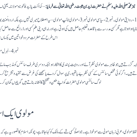
نیز محمّد صلی اللہ علیہ وسلم نے حضرت زید بن ثابت رضی اللہ تعالیٰ سے فرمایا :
– أما أنت يا زيد فأخونا ومولانا۔
یعنی ا
مولوی کی پانچ اقسام یا نام ہیں- نمبر :- 1- روایتی مولوی۔ نمبر 2- سیاسی مولوی نمبر 3- مولوی ٹائپ مولوی – یہ اصطلاح م
ا ہوا ہوتا ہے مگر کسی مدرسہ سے باقاعدہ تعلیم حاصل ہیں کی ہوتی ہے اور نہ ہی دینی علم کسی اور ذرائع سے حاصل ک
اس طرح کے حضرات مرد و خواتین میں یکساں طور
نمبر 4 – لبرل مولوی :- اور نمبر 5 – سائینی مولوی: ۔
ہہ گزرتے ہیں جو ظاہر سے مولوی نظر آئے اور روایت پسندی کا شکار ہو جبکہ دوسری طرف سائنس کو مذہب مان
آتے ہیں۔ اگر کوئی شخص سائنس کے کسی نظریے یا تھیوری پر سوال کر دے یا سمجھنے کی غرض سے تنقید و تشریح ک
لوگ سائنسی مولوی حضرات کو اپنےطعن و تشنیع کا نشانہ بناتے ہیں گویا یوں گمان کر
مولوی ایک ا
 مولوی، عربی زبان مولیٰ سے موخوذ ہے۔ جو اصلًا کسی شے کے مالک کو کہا جاتا ہے، چونکہ اسلام کا تصور یہ ہے کہ ما