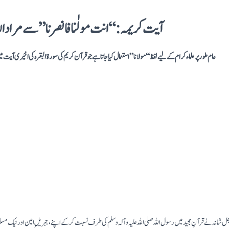
آیت کریمہ: “انت مولٰنا فانصرنا” سے مراد الل
عام طور پر علماء کرام کے لیے لفظ “مولانا” استعمال کیا جاتا ہے جو قرآن کریم کی سورۃ البقرہ کی اخیری آیت می