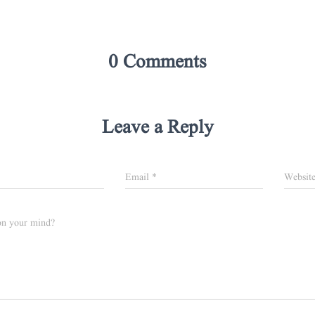
0 Comments
Leave a Reply
Email
*
Websit
on your mind?