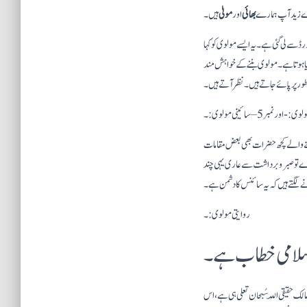
ے زید آپ ہمارے
بھائی
اور
مولیٰ
ہیں ۔
یری نہیں ہے بلکہ اردو لُغت بورڈ سے لی گئی ہے۔ یہ ایسے مولوی کو کہا
یا ہوتا ہے۔ مولوی بننے کے خواہش مند
 پر پائے جاتے ہیں ۔ نظر آتے ہیں۔
نے والے کچھ حضرات بھی بعض مقامات
رے تو صبر و برداشت سے عاری یہی چند
نے لگتے ہیں کہ یہ سائنس کا دشمن ہے۔
روایتی مولوی:۔
سلامی خطاب ہے۔
لک حقیقی اللّہ سُبحان تعلی ہی ہے، اس