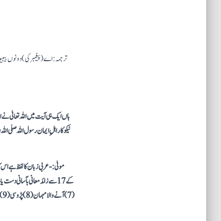
ترجمہ : اے (پیغمبر کی) دونوں بیبیو
ہاں ایک ہی آیت میں اللہ تعالیٰ نے 
نیکو کار اہلِ ایمان رسول اللہ صلی ا
مولیٰ :- عربی زبان کا لفظ ہے اس