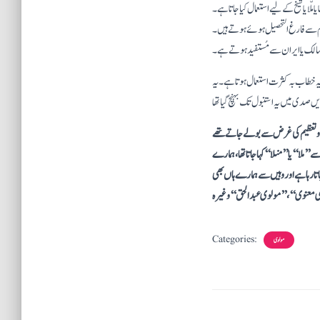
لّا یا شیخ کے لیے استعمال کیا جاتا ہے۔
لوم سے فارغ التحصیل ہوئے ہوتے ہیں۔
کی ممالک یا ایران سے مُستفید ہوتے ہے۔
 جلال الدین رومی متوی 1273 ) نے رکھی تھی، اس سلسلے میں یہ خطاب بہ کثرت استعمال ہوتا ہے۔ یہ
حترام و تعظیم کی غرض سے بولے جاتے تھے
’ملا‘‘ یا ’’منلا‘‘ کہا جاتا تھا، ہمارے
تا رہا ہے اور وہیں سے ہمارے ہاں بھی
ی معنوی‘‘ ، ’’مولوی عبدالحق‘‘ وغیرہ
Categories:
مولوی