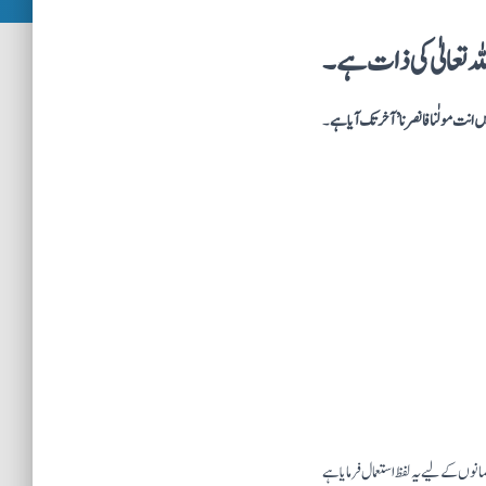
ہ تعالیٰ کی ذات ہے۔
ں انت مولٰنا فانصرنا’ آخر تک آیا ہے
۔