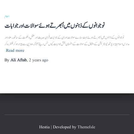
اسلام
نوجوانوں کے ذہنوں میں اُبھرتے ہوئے سوالات اور جوابات
نوجوانوں کے ذہنوں میں اُبھرتے ہوئے بہت سارے سوالات اور ان کے جوابات قُران حدیث اور عقل و حکمت کے ساتھ۔ علماء اور
مدارس اسلام بیزار یوتھ نیو جنریشن کے اشکال کے سوالات کے اطمنان بخش جوابات کیوں نہں دیتے؟ تاکہ وہ دین سے بیزار ہو کر متنفر رہ کر
Read more
By
Ali Aftab
,
2 years
ago
Hestia | Developed by
ThemeIsle