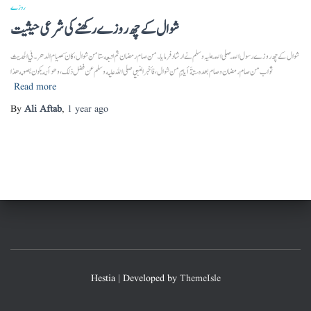
روزے
شوال کے چھ روزے رکھنے کی شرعی حیثیت
شوال کے چھ روزے رسول اللّہ صلی اللّہ علیہ وسلم نے ارشاد فرمایا۔ من صام رمضان ثم اتبعه ستا من شوال، كان كصيام الدهر۔ في الحديث
ثواب من صام رمضان وصام بعده ستةَ أيامٍ من شوال، فأخبر النبي صلى الله عليه وسلم عن فضل ذلك، وهو أنه يكون بصومه هذا
Read more
By
Ali Aftab
,
1 year
ago
Hestia | Developed by
ThemeIsle